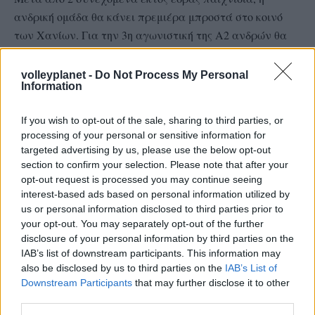
ανδρική ομάδα θα κάνει πρεμιέρα μπροστά στο κοινό
των Χανίων. Για την 3η αγωνιστική της Α2 ανδρών θα
αναμετρηθεί με τον δυνατό Ο.Φ.Η. που και φέτος έχει
στόχο την άνοδο στην Volleyleague (A1). Ο αγώνας θα
volleyplanet -
Do Not Process My Personal
Information
διεξαχθεί στο ΕΑΚ Χανίων την Κυριακή στις 17:00 με
διαιτητές τους Αγγελίδη – Τραχαλάκη.
If you wish to opt-out of the sale, sharing to third parties, or
processing of your personal or sensitive information for
Επίσης, λόγω της αυξημένης προσέλευσης θεατών που
targeted advertising by us, please use the below opt-out
αναμένουμε, θα θέλαμε να ενημερώσουμε όσους θέλουν
section to confirm your selection. Please note that after your
opt-out request is processed you may continue seeing
να παρακολουθήσουν την αναμέτρηση και είναι κάτοχοι
interest-based ads based on personal information utilized by
καρτών διαρκείας καθώς και κάτοχοι ελευθέρας εισόδου
us or personal information disclosed to third parties prior to
(προπονητές, διαιτητές) να τις έχουν μαζί τους και να
your opt-out. You may separately opt-out of the further
τις επιδεικνύουν στην είσοδο.
disclosure of your personal information by third parties on the
IAB’s list of downstream participants. This information may
also be disclosed by us to third parties on the
IAB’s List of
Φωτό: www.athlitiko.gr
Downstream Participants
that may further disclose it to other
third parties.
TAGS