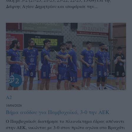
νίκη με 3-2 (27-25, 21-25, 25-22, 22-25, 15-09) επί της
Δάφνης Αγίου Δημητρίου και ισοφάρισε την...
A2
16/04/2026
Βήμα ανόδου για Παμβοχαϊκό, 3-0 την ΑΕΚ
Ο Παμβοχαϊκός διατήρησε το πλεονέκτημα έδρας απέναντι
στην ΑΕΚ, νικώντας με 3-0 στον πρώτο αγώνα στο Βραχάτι