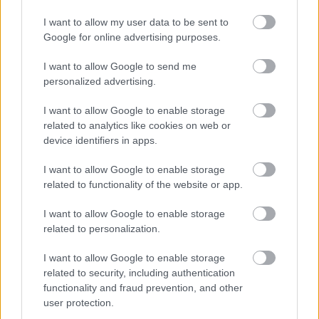
I want to allow my user data to be sent to
Google for online advertising purposes.
I want to allow Google to send me
personalized advertising.
I want to allow Google to enable storage
related to analytics like cookies on web or
device identifiers in apps.
I want to allow Google to enable storage
ΡΟΗ ΕΙΔΗΣΕΩΝ
related to functionality of the website or app.
06/08/2026
I want to allow Google to enable storage
Η FIVB σχεδιάζει να διοργανώσει το Παγκόσμιο
related to personalization.
Πρωτάθλημα τον Δεκέμβριο – Αντιδρούν οι σύλλογοι
I want to allow Google to enable storage
related to security, including authentication
06/08/2026
functionality and fraud prevention, and other
Έτοιμη για… υψηλές πτήσεις η Μπενφίκα του Ψάρρα
user protection.
με τον «Ιπτάμενο Ολλανδό» Βίλτενμπουργκ