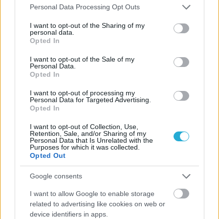
Please note that this website/app uses one or more Google
Personal Data Processing Opt Outs
#ΖΛΑΤΙΛΙΔΗΣ
#ΙΛΙΤΣ
#ΜΠΟΥΡΜΠΑΚΗΣ
services and may gather and store information including but
not limited to your visit or usage behaviour. You may click to
I want to opt-out of the Sharing of my
#ΟΦΗ
#ΣΦΠ ΧΑΝΙΩΝ
personal data.
grant or deny consent to Google and its third-party tags to
Opted In
use your data for below specified purposes in below Google
consent section.
I want to opt-out of the Sale of my
Personal Data.
Opted In
I want to opt-out of processing my
Personal Data for Targeted Advertising.
Opted In
I want to opt-out of Collection, Use,
Retention, Sale, and/or Sharing of my
Personal Data that Is Unrelated with the
Purposes for which it was collected.
Opted Out
Google consents
I want to allow Google to enable storage
related to advertising like cookies on web or
device identifiers in apps.