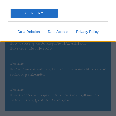
05/08/2026
CONFIRM
Ισόπαλο το πρωτο φιλικό τεστ της Εθνικής στο
Ουρμπίνο
Data Deletion
Data Access
Privacy Policy
05/08/2026
Προς στρατηγική συνεργασία ΠΑΣΑΠΠ και
Πανεπιστημίου Πατρών
05/08/2026
Πρώτο δυνατό τεστ της Εθνικής Γυναικών επί ιταλικού
εδάφους με Σουηδία
05/08/2026
Η Καλαπόδα, «μία φίλη απ’ τα παλιά», ορθώνει το
ανάστημά της ξανά στη Σαντορίνη