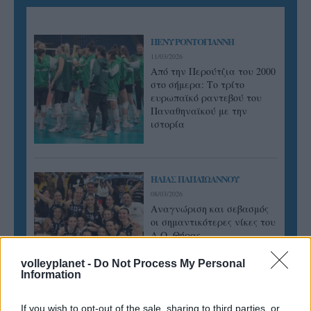
ΠΕΝΥ ΡΟΝΤΟΓΙΑΝΝΗ
11/03/2026
Από την Περούτζια του 2000
στο σήμερα: Tο τρίτο
ευρωπαϊκό ραντεβού του
Παναθηναϊκού με την
ιστορία
ΗΛΙΑΣ ΠΑΠΑΪΩΑΝΝΟΥ
08/03/2026
Αναγνώριση και σεβασμός
οι σημαντικότερες νίκες του
Α.Ο. Θήρας
volleyplanet -
Do Not Process My Personal
Information
If you wish to opt-out of the sale, sharing to third parties, or