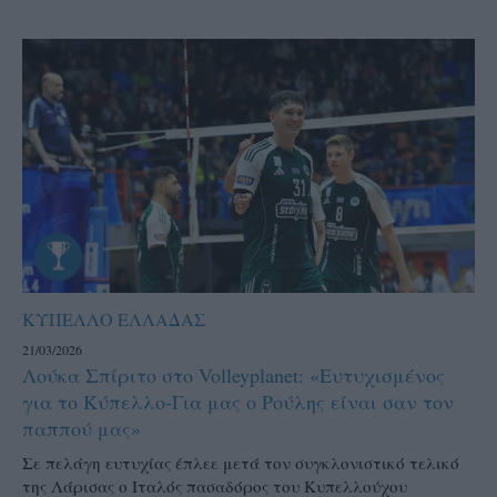
ΚΥΠΕΛΛΟ ΕΛΛΑΔΑΣ
21/03/2026
Λούκα Σπίριτο στο Volleyplanet: «Ευτυχισμένος
για το Κύπελλο-Για μας ο Ρούλης είναι σαν τον
παππού μας»
Σε πελάγη ευτυχίας έπλεε μετά τον συγκλονιστικό τελικό
της Λάρισας ο Ιταλός πασαδόρος του Κυπελλούχου