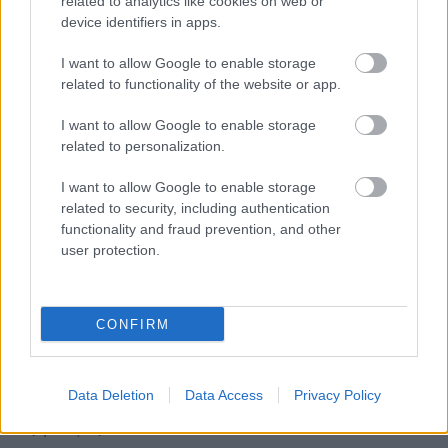
related to analytics like cookies on web or
device identifiers in apps.
I want to allow Google to enable storage
related to functionality of the website or app.
I want to allow Google to enable storage
related to personalization.
I want to allow Google to enable storage
related to security, including authentication
functionality and fraud prevention, and other
ΚΥΠΕΛΛΟ ΕΛΛΑΔΑΣ
user protection.
22/03/2026
Κασαμπαλής στο Volleyplanet: «Περήφανοι για
τους εαυτούς μας–Aφιερωμένο στο λαό του
CONFIRM
Παναθηναϊκού»
Ο διεθνής πασαδόρος του Κυπελλούχου Ελλάδας
Παναθηναϊκού, Σταύρος Κασαμπαλής μίλησε στο
Data Deletion
Data Access
Privacy Policy
Volleyplanet.gr για την κατάκτηση του πολυπόθητου τίτλου,
τη φιλόξενη...