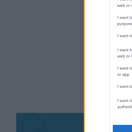
web or d
I want t
purpose
I want 
I want t
web or d
I want t
or app.
I want t
I want t
authenti
Aκολου