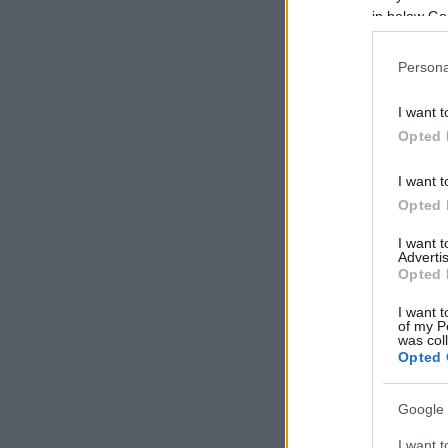
in below Go
Persona
I want t
Opted 
I want t
Opted 
I want 
Advertis
Opted 
I want t
of my P
was col
Opted 
Google 
I want t