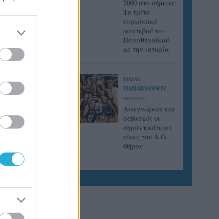
2000 στο σήμερα:
Tο τρίτο
ευρωπαϊκό
ραντεβού του
Παναθηναϊκού
με την ιστορία
ΗΛΙΑΣ
ΠΑΠΑΪΩΑΝΝΟΥ
08/03/2026
Αναγνώριση και
σεβασμός οι
σημαντικότερες
νίκες του Α.Ο.
Θήρας