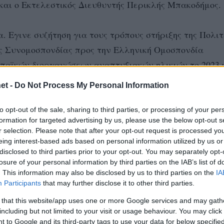
και ο Εκτελεστικός Διευθυντής Περικλής Μπακοδήμος.
. Εγινε συζήτηση για τους τρόπους στήριξης της Πολιτ
ς Συνομοσπονδίας προς την Ελληνική Ομοσπονδία
αϊκών διοργανώσεων αναπτυξιακών ηλικιών το 2023 κ
et -
Do Not Process My Personal Information
βλήματα που αντιμετωπίζει η Ελληνική Ομοσπονδία
to opt-out of the sale, sharing to third parties, or processing of your per
formation for targeted advertising by us, please use the below opt-out s
ασε τις δυσκολίες που αντιμετωπίζει η διοίκηση της
r selection. Please note that after your opt-out request is processed y
έπεια την αποπληρωμή των χρεών που κληρονόμησε κα
eing interest-based ads based on personal information utilized by us or
disclosed to third parties prior to your opt-out. You may separately opt-
 μεγάλης διοργάνωσης από την Ελλάδα.
losure of your personal information by third parties on the IAB’s list of
. This information may also be disclosed by us to third parties on the
IA
Participants
that may further disclose it to other third parties.
 that this website/app uses one or more Google services and may gath
including but not limited to your visit or usage behaviour. You may click 
 to Google and its third-party tags to use your data for below specifi