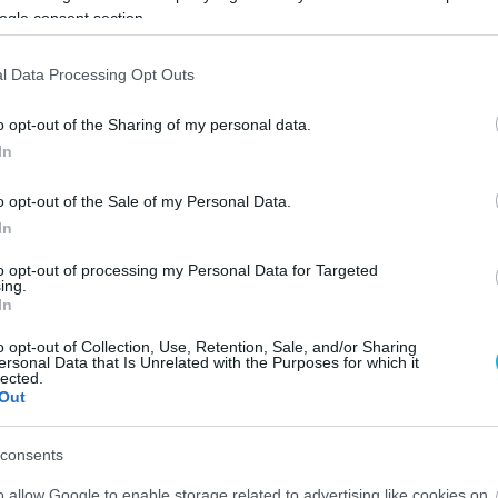
ogle consent section.
l Data Processing Opt Outs
o opt-out of the Sharing of my personal data.
In
o opt-out of the Sale of my Personal Data.
In
to opt-out of processing my Personal Data for Targeted
ing.
In
o opt-out of Collection, Use, Retention, Sale, and/or Sharing
ersonal Data that Is Unrelated with the Purposes for which it
lected.
Out
consents
o allow Google to enable storage related to advertising like cookies on