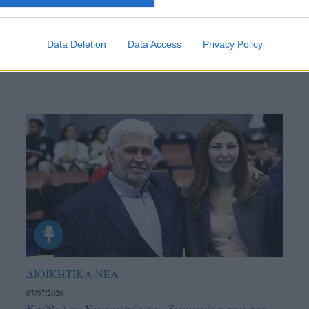
ντού…
Data Deletion
Data Access
Privacy Policy
ΔΙΟΙΚΗΤΙΚΑ ΝΕΑ
07/07/2026
Κούβελος-Καραμπέτσος-Ζαχαράκη για την