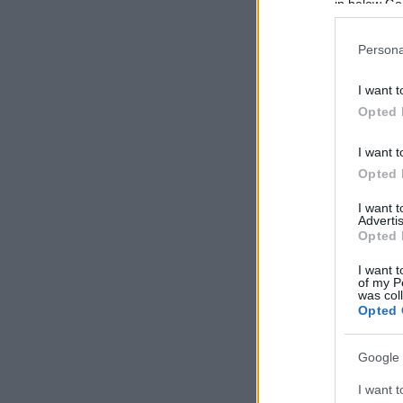
in below Go
Persona
I want t
Opted 
I want t
Opted 
I want 
Advertis
Opted 
I want t
of my P
was col
Opted 
Google 
I want t