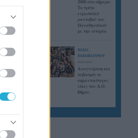
2000 στο σήμερα:
Tο τρίτο
ευρωπαϊκό
ραντεβού του
Παναθηναϊκού
με την ιστορία
ΗΛΙΑΣ
ΠΑΠΑΪΩΑΝΝΟΥ
08/03/2026
Αναγνώριση και
σεβασμός οι
σημαντικότερες
νίκες του Α.Ο.
Θήρας