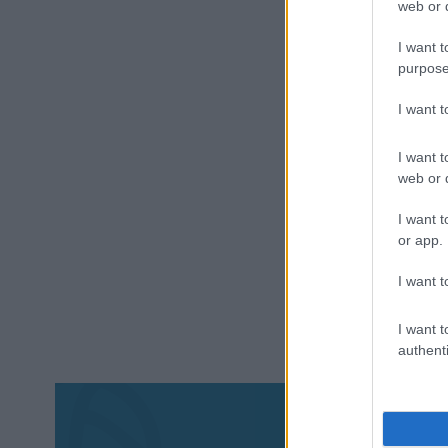
web or d
I want t
purpose
I want 
I want t
web or d
I want t
or app.
I want t
I want t
authenti
Aκολου