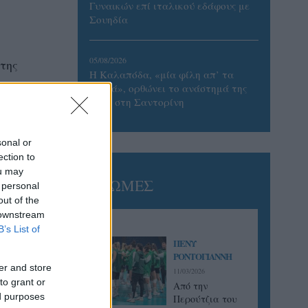
Γυναικών επί ιταλικού εδάφους με
Σουηδία
05/08/2026
της
Η Καλαπόδα, «μία φίλη απ’ τα
έρβος
παλιά», ορθώνει το ανάστημά της
ξανά στη Σαντορίνη
 με τον
νειρό
sonal or
ection to
ou may
ΓΝΩΜΕΣ
 personal
out of the
 downstream
B’s List of
ΠΕΝΥ
ΡΟΝΤΟΓΙΑΝΝΗ
er and store
11/03/2026
to grant or
Από την
ed purposes
Περούτζια του