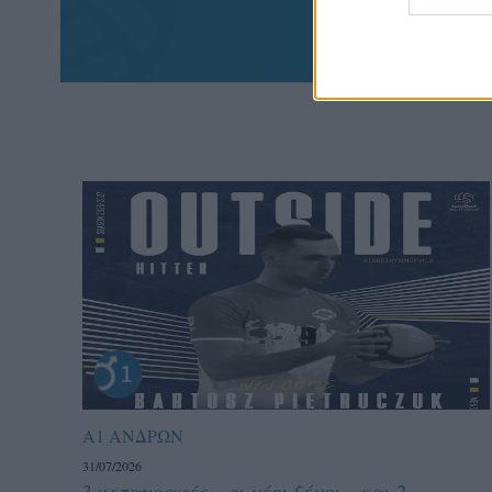
πα
Α1 ΑΝΔΡΩΝ
31/07/2026
3 μεταγραφές – οι νέοι ξένοι – και 2