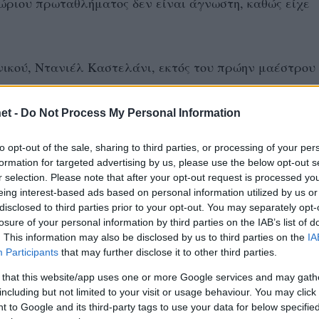
ώριου πρωταθλήματος δεν είναι άγνωστη, καθώς είχε
νικού, Ντανιέλ Καστελάνι, εκτός του πρώην μαέστρου 
ντίνος κεντρικός της Τρεντίνο, Σεμπαστιάν Σολέ, ο Σ
έλι, ενώ παρέμεινε ο “μπόμπερ” Γουάλας, σε αντίθεση
et -
Do Not Process My Personal Information
λον αποχωρεί από το Σαο Πάολο για να κυνηγήσει το ό
to opt-out of the sale, sharing to third parties, or processing of your per
formation for targeted advertising by us, please use the below opt-out s
r selection. Please note that after your opt-out request is processed y
eing interest-based ads based on personal information utilized by us or
disclosed to third parties prior to your opt-out. You may separately opt-
losure of your personal information by third parties on the IAB’s list of
. This information may also be disclosed by us to third parties on the
IA
Participants
that may further disclose it to other third parties.
 that this website/app uses one or more Google services and may gath
including but not limited to your visit or usage behaviour. You may click 
 to Google and its third-party tags to use your data for below specifi