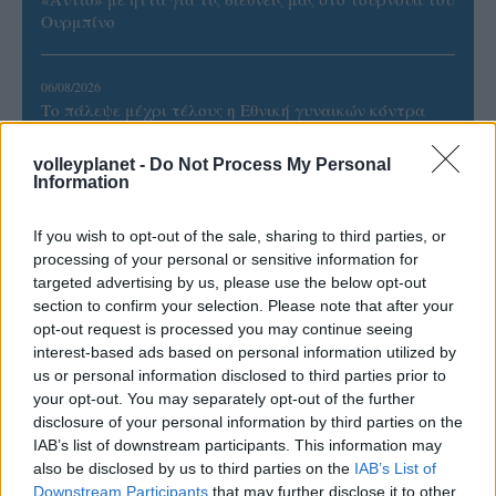
Ουρμπίνο
06/08/2026
Το πάλεψε μέχρι τέλους η Εθνική γυναικών κόντρα
στην Ιταλία Β’
volleyplanet -
Do Not Process My Personal
Information
06/08/2026
Η FIVB σχεδιάζει να διοργανώσει το Παγκόσμιο
If you wish to opt-out of the sale, sharing to third parties, or
Πρωτάθλημα τον Δεκέμβριο – Αντιδρούν οι σύλλογοι
processing of your personal or sensitive information for
targeted advertising by us, please use the below opt-out
section to confirm your selection. Please note that after your
06/08/2026
opt-out request is processed you may continue seeing
Έτοιμη για… υψηλές πτήσεις η Μπενφίκα του Ψάρρα
με τον «Ιπτάμενο Ολλανδό» Βίλτενμπουργκ
interest-based ads based on personal information utilized by
us or personal information disclosed to third parties prior to
your opt-out. You may separately opt-out of the further
05/08/2026
disclosure of your personal information by third parties on the
Ισόπαλο το πρωτο φιλικό τεστ της Εθνικής στο
IAB’s list of downstream participants. This information may
Ουρμπίνο
also be disclosed by us to third parties on the
IAB’s List of
Downstream Participants
that may further disclose it to other