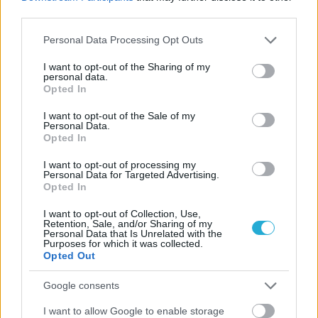
third parties.
Please note that this website/app uses one or more Google
Personal Data Processing Opt Outs
services and may gather and store information including but
ΓΝΩΜΕΣ
not limited to your visit or usage behaviour. You may click to
I want to opt-out of the Sharing of my
personal data.
grant or deny consent to Google and its third-party tags to
Opted In
use your data for below specified purposes in below Google
consent section.
I want to opt-out of the Sale of my
ΠΕΝΥ ΡΟΝΤΟΓΙΑΝΝΗ
Personal Data.
Opted In
11/03/2026
Από την Περούτζια του 2000
I want to opt-out of processing my
στο σήμερα: Tο τρίτο
Personal Data for Targeted Advertising.
ευρωπαϊκό ραντεβού του
Opted In
Παναθηναϊκού με την
ιστορία
I want to opt-out of Collection, Use,
Retention, Sale, and/or Sharing of my
Personal Data that Is Unrelated with the
Purposes for which it was collected.
Opted Out
ΗΛΙΑΣ ΠΑΠΑΪΩΑΝΝΟΥ
08/03/2026
Google consents
Αναγνώριση και σεβασμός
οι σημαντικότερες νίκες του
I want to allow Google to enable storage