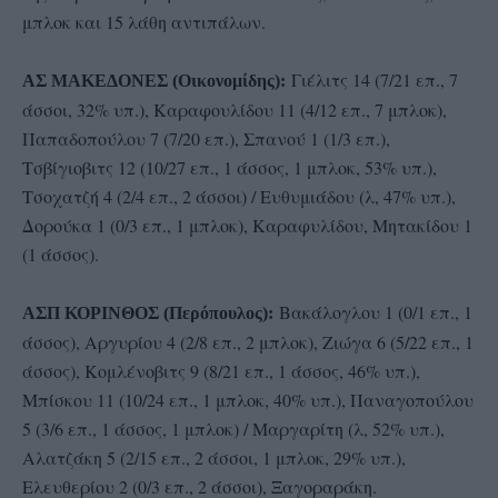
μπλοκ και 15 λάθη αντιπάλων.
Γιέλιτς 14 (7/21 επ., 7
ΑΣ ΜΑΚΕΔΟΝΕΣ (Οικονομίδης):
άσσοι, 32% υπ.), Καραφουλίδου 11 (4/12 επ., 7 μπλοκ),
Παπαδοπούλου 7 (7/20 επ.), Σπανού 1 (1/3 επ.),
Τσβίγιοβιτς 12 (10/27 επ., 1 άσσος, 1 μπλοκ, 53% υπ.),
Τσοχατζή 4 (2/4 επ., 2 άσσοι) / Ευθυμιάδου (λ, 47% υπ.),
Δορούκα 1 (0/3 επ., 1 μπλοκ), Καραφυλίδου, Μητακίδου 1
(1 άσσος).
Βακάλογλου 1 (0/1 επ., 1
ΑΣΠ ΚΟΡΙΝΘΟΣ (Περόπουλος):
άσσος), Αργυρίου 4 (2/8 επ., 2 μπλοκ), Ζιώγα 6 (5/22 επ., 1
άσσος), Κομλένοβιτς 9 (8/21 επ., 1 άσσος, 46% υπ.),
Μπίσκου 11 (10/24 επ., 1 μπλοκ, 40% υπ.), Παναγοπούλου
5 (3/6 επ., 1 άσσος, 1 μπλοκ) / Μαργαρίτη (λ, 52% υπ.),
Αλατζάκη 5 (2/15 επ., 2 άσσοι, 1 μπλοκ, 29% υπ.),
Ελευθερίου 2 (0/3 επ., 2 άσσοι), Ξαγοραράκη.