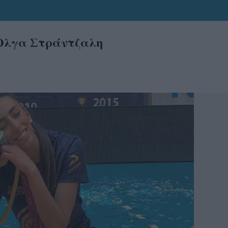
Ολγα Στράντζαλη