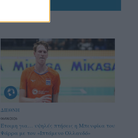
ΔΙΕΘΝΗ
06/08/2026
Έτοιμη για… υψηλές πτήσεις η Μπενφίκα του
Ψάρρα με τον «Ιπτάμενο Ολλανδό»