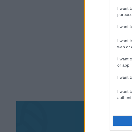
I want t
purpose
I want 
I want t
web or d
I want t
or app.
I want t
I want t
authenti
Aκολου
πα