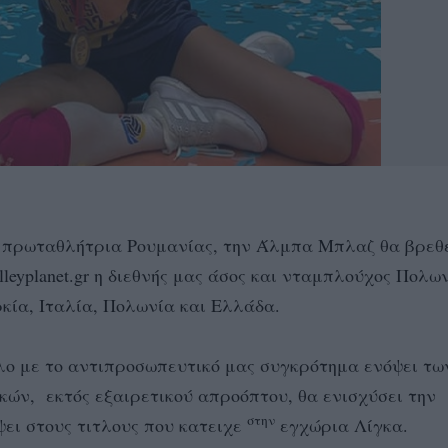
 πρωταθλήτρια Ρουμανίας, την Άλμπα Μπλαζ θα βρεθ
eyplanet.gr η διεθνής μας άσος και νταμπλούχος Πολων
κία, Ιταλία, Πολωνία και Ελλάδα.
λο με το αντιπροσωπευτικό μας συγκρότημα ενόψει τω
ών, εκτός εξαιρετικού απροόπτου, θα ενισχύσει την
στην
ει στους τιτλους που κατειχε
εγχώρια Λίγκα.