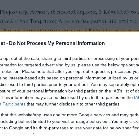
 Ρουμανικής Λίγκας, (6 πρωταθλήματα, 3 Κύπελλα) το 
ιναλ 4 του Τσάμπιονς Λιγκ και θεωρείται μία από τις
ε διαρκή παρουσία στα ευρωπαϊκά Κύπελλα ούσα φινα
.
et -
Do Not Process My Personal Information
υλβανίας που φέτος, έπειτα από δυο σενεχόμενες χρον
to opt-out of the sale, sharing to third parties, or processing of your per
formation for targeted advertising by us, please use the below opt-out s
ι ψηλά τον πήχη, καθώς στον γαλαξία αστεριών του 
r selection. Please note that after your opt-out request is processed y
θούν η πρωταθλήτρια Ευρώπης της Σερβίας από την το
eing interest-based ads based on personal information utilized by us or
disclosed to third parties prior to your opt-out. You may separately opt-
ής άσος της Βουλγαρίας, Γκεργκάνα Ντιμίτροβα, που
losure of your personal information by third parties on the IAB’s list of
. This information may also be disclosed by us to third parties on the
IA
Participants
that may further disclose it to other third parties.
 that this website/app uses one or more Google services and may gath
including but not limited to your visit or usage behaviour. You may click 
 to Google and its third-party tags to use your data for below specifi
ogle consent section.