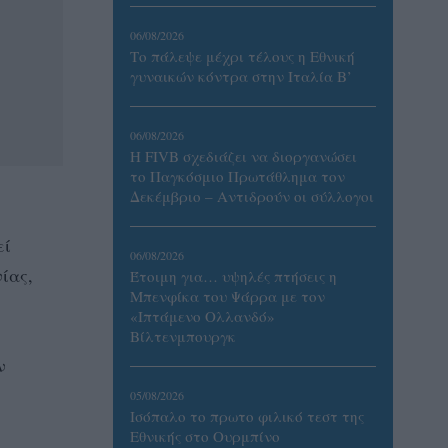
06/08/2026
Το πάλεψε μέχρι τέλους η Εθνική
γυναικών κόντρα στην Ιταλία Β’
06/08/2026
Η FIVB σχεδιάζει να διοργανώσει
το Παγκόσμιο Πρωτάθλημα τον
Δεκέμβριο – Αντιδρούν οι σύλλογοι
εί
06/08/2026
ίας,
Έτοιμη για… υψηλές πτήσεις η
Μπενφίκα του Ψάρρα με τον
«Ιπτάμενο Ολλανδό»
Βίλτενμπουργκ
ν
05/08/2026
Ισόπαλο το πρωτο φιλικό τεστ της
Εθνικής στο Ουρμπίνο