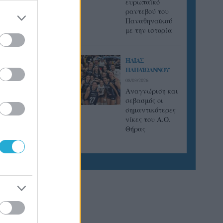
ευρωπαϊκό
ραντεβού του
Παναθηναϊκού
με την ιστορία
ΗΛΙΑΣ
ΠΑΠΑΪΩΑΝΝΟΥ
08/03/2026
Αναγνώριση και
σεβασμός οι
σημαντικότερες
νίκες του Α.Ο.
Θήρας