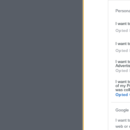
Persona
I want t
Opted 
I want t
Opted 
I want 
Advertis
Opted 
I want t
of my P
was col
Opted 
Google 
I want t
web or d