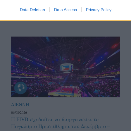
Data Deletion
Data Access
Privacy Policy
ΔΙΕΘΝΗ
06/08/2026
Η FIVB σχεδιάζει να διοργανώσει το
Παγκόσμιο Πρωτάθλημα τον Δεκέμβριο –