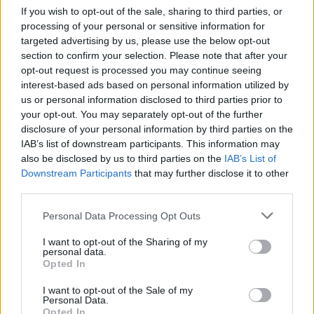
Προς στρατηγική συνεργασία ΠΑΣΑΠΠ και
If you wish to opt-out of the sale, sharing to third parties, or
Πανεπιστημίου Πατρών
processing of your personal or sensitive information for
targeted advertising by us, please use the below opt-out
section to confirm your selection. Please note that after your
opt-out request is processed you may continue seeing
interest-based ads based on personal information utilized by
ΓΝΩΜΕΣ
us or personal information disclosed to third parties prior to
your opt-out. You may separately opt-out of the further
disclosure of your personal information by third parties on the
IAB’s list of downstream participants. This information may
also be disclosed by us to third parties on the
IAB’s List of
ΠΕΝΥ ΡΟΝΤΟΓΙΑΝΝΗ
Downstream Participants
that may further disclose it to other
11/03/2026
third parties.
Από την Περούτζια του 2000
στο σήμερα: Tο τρίτο
Please note that this website/app uses one or more Google
Personal Data Processing Opt Outs
ευρωπαϊκό ραντεβού του
services and may gather and store information including but
Παναθηναϊκού με την
not limited to your visit or usage behaviour. You may click to
I want to opt-out of the Sharing of my
ιστορία
personal data.
grant or deny consent to Google and its third-party tags to
Opted In
use your data for below specified purposes in below Google
consent section.
I want to opt-out of the Sale of my
Personal Data.
ΗΛΙΑΣ ΠΑΠΑΪΩΑΝΝΟΥ
Opted In