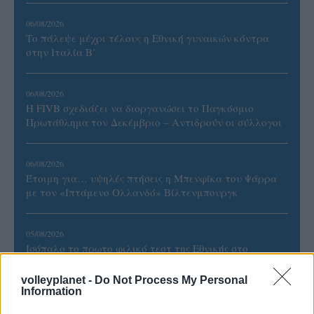
06/08/2026
Το πάλεψε μέχρι τέλους η Εθνική γυναικών κόντρα
στην Ιταλία Β’
06/08/2026
Η FIVB σχεδιάζει να διοργανώσει το Παγκόσμιο
Πρωτάθλημα τον Δεκέμβριο – Αντιδρούν οι σύλλογοι
06/08/2026
Έτοιμη για… υψηλές πτήσεις η Μπενφίκα του Ψάρρα
με τον «Ιπτάμενο Ολλανδό» Βίλτενμπουργκ
05/08/2026
Ισόπαλο το πρωτο φιλικό τεστ της Εθνικής στο
Ουρμπίνο
volleyplanet -
Do Not Process My Personal
Information
05/08/2026