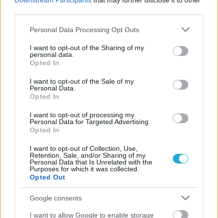
Downstream Participants
that may further disclose it to other
third parties.
Please note that this website/app uses one or more Google
Personal Data Processing Opt Outs
services and may gather and store information including but
not limited to your visit or usage behaviour. You may click to
I want to opt-out of the Sharing of my
personal data.
grant or deny consent to Google and its third-party tags to
Opted In
use your data for below specified purposes in below Google
consent section.
I want to opt-out of the Sale of my
Personal Data.
Opted In
I want to opt-out of processing my
Personal Data for Targeted Advertising.
Opted In
I want to opt-out of Collection, Use,
Retention, Sale, and/or Sharing of my
Personal Data that Is Unrelated with the
Purposes for which it was collected.
Opted Out
Google consents
Aκολουθήστε μας
I want to allow Google to enable storage