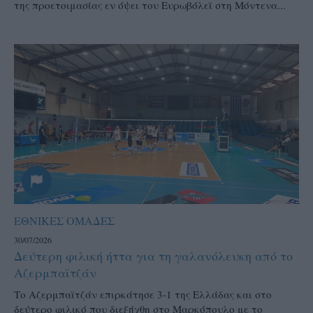
της προετοιμασίας εν όψει του Ευρωβόλεϊ στη Μόντενα...
ΕΘΝΙΚΕΣ ΟΜΑΔΕΣ
30/07/2026
Δεύτερη φιλική ήττα για τη γαλανόλευκη από το
Αζερμπαϊτζάν
Το Αζερμπαϊτζάν επιρκάτησε 3-1 της Ελλάδας και στο
δεύτερο φιλικό που διεξήχθη στο Μαρκόπουλο με το