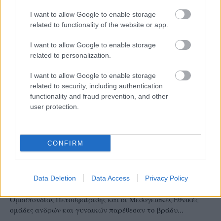
I want to allow Google to enable storage
related to functionality of the website or app.
I want to allow Google to enable storage
related to personalization.
I want to allow Google to enable storage
related to security, including authentication
functionality and fraud prevention, and other
user protection.
ΕΘΝΙΚΕΣ ΟΜΑΔΕΣ
CONFIRM
08/08/2026
Δείπνο της ΕΟΠΕ προς τιμήν του Ισίδωρου
Κούβελου παρουσία των Εθνικών ομάδων
Data Deletion
Data Access
Privacy Policy
Σε θερμό και οικογενειακό κλίμα, η διοίκηση της Ελληνικής
Ομοσπονδίας Πετοσφαίρισης και οι Μεσογειακές Εθνικές
ομάδες ανδρών και γυναικών παρέθεσαν το βράδυ...