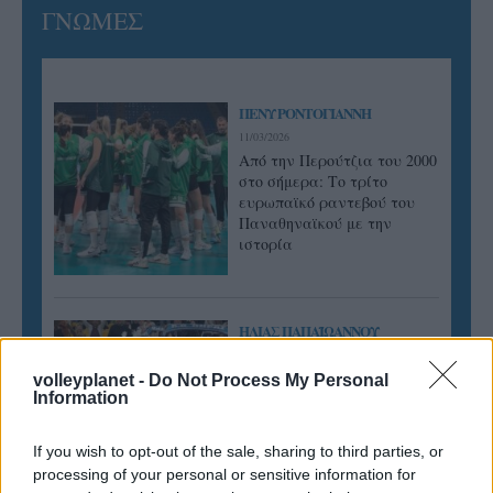
ΓΝΩΜΕΣ
ΠΕΝΥ ΡΟΝΤΟΓΙΑΝΝΗ
11/03/2026
Από την Περούτζια του 2000
στο σήμερα: Tο τρίτο
ευρωπαϊκό ραντεβού του
Παναθηναϊκού με την
ιστορία
ΗΛΙΑΣ ΠΑΠΑΪΩΑΝΝΟΥ
08/03/2026
Αναγνώριση και σεβασμός
volleyplanet -
Do Not Process My Personal
Information
οι σημαντικότερες νίκες του
Α.Ο. Θήρας
If you wish to opt-out of the sale, sharing to third parties, or
processing of your personal or sensitive information for