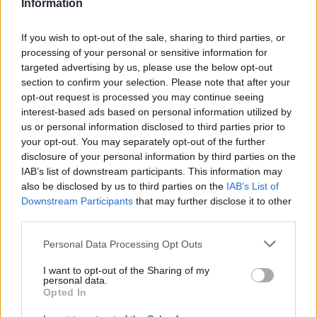
Information
If you wish to opt-out of the sale, sharing to third parties, or
06/08/2026
processing of your personal or sensitive information for
Έτοιμη για… υψηλές πτήσεις η Μπενφίκα του Ψάρρα
targeted advertising by us, please use the below opt-out
με τον «Ιπτάμενο Ολλανδό» Βίλτενμπουργκ
section to confirm your selection. Please note that after your
opt-out request is processed you may continue seeing
interest-based ads based on personal information utilized by
us or personal information disclosed to third parties prior to
your opt-out. You may separately opt-out of the further
ΓΝΩΜΕΣ
disclosure of your personal information by third parties on the
IAB’s list of downstream participants. This information may
also be disclosed by us to third parties on the
IAB’s List of
Downstream Participants
that may further disclose it to other
ΠΕΝΥ ΡΟΝΤΟΓΙΑΝΝΗ
third parties.
11/03/2026
Please note that this website/app uses one or more Google
Personal Data Processing Opt Outs
Από την Περούτζια του 2000
services and may gather and store information including but
στο σήμερα: Tο τρίτο
not limited to your visit or usage behaviour. You may click to
I want to opt-out of the Sharing of my
ευρωπαϊκό ραντεβού του
personal data.
grant or deny consent to Google and its third-party tags to
Παναθηναϊκού με την
Opted In
ιστορία
use your data for below specified purposes in below Google
consent section.