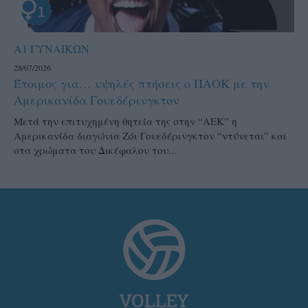
Α1 ΓΥΝΑΙΚΩΝ
28/07/2026
Έτοιμος για… υψηλές πτήσεις ο ΠΑΟΚ με την
Αμερικανίδα Γουεδέρινγκτον
Μετά την επιτυχημένη θητεία της στην “ΑΕΚ” η
Αμερικανίδα διαγώνια Ζόι Γουεδέρινγκτον “ντύνεται” και
στα χρώματα του Δικέφαλου του...