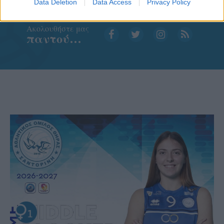
Data Deletion
Data Access
Privacy Policy
Aκολουθήστε μας
παντού…