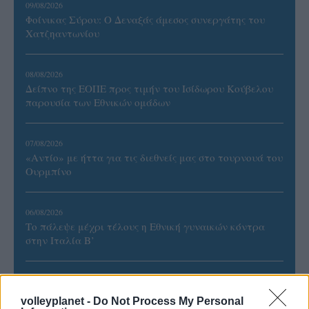
09/08/2026
Φοίνικας Σύρου: Ο Δεναξάς άμεσος συνεργάτης του
Χατζηαντωνίου
08/08/2026
Δείπνο της ΕΟΠΕ προς τιμήν του Ισίδωρου Κούβελου
παρουσία των Εθνικών ομάδων
07/08/2026
«Αντίο» με ήττα για τις διεθνείς μας στο τουρνουά του
Ουρμπίνο
06/08/2026
Το πάλεψε μέχρι τέλους η Εθνική γυναικών κόντρα
στην Ιταλία Β’
06/08/2026
Η FIVB σχεδιάζει να διοργανώσει το Παγκόσμιο
volleyplanet -
Do Not Process My Personal
Πρωτάθλημα τον Δεκέμβριο – Αντιδρούν οι σύλλογοι