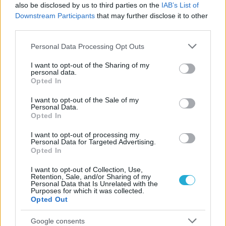
also be disclosed by us to third parties on the
IAB’s List of
Downstream Participants
that may further disclose it to other
06/08/2026
third parties.
Η FIVB σχεδιάζει να διοργανώσει το Παγκόσμιο
Please note that this website/app uses one or more Google
Πρωτάθλημα τον Δεκέμβριο – Αντιδρούν οι σύλλογοι
Personal Data Processing Opt Outs
services and may gather and store information including but
not limited to your visit or usage behaviour. You may click to
I want to opt-out of the Sharing of my
personal data.
06/08/2026
grant or deny consent to Google and its third-party tags to
Opted In
Έτοιμη για… υψηλές πτήσεις η Μπενφίκα του Ψάρρα
use your data for below specified purposes in below Google
με τον «Ιπτάμενο Ολλανδό» Βίλτενμπουργκ
consent section.
I want to opt-out of the Sale of my
Personal Data.
Opted In
05/08/2026
I want to opt-out of processing my
Ισόπαλο το πρωτο φιλικό τεστ της Εθνικής στο
Personal Data for Targeted Advertising.
Ουρμπίνο
Opted In
I want to opt-out of Collection, Use,
05/08/2026
Retention, Sale, and/or Sharing of my
Personal Data that Is Unrelated with the
Προς στρατηγική συνεργασία ΠΑΣΑΠΠ και
Purposes for which it was collected.
Πανεπιστημίου Πατρών
Opted Out
Google consents