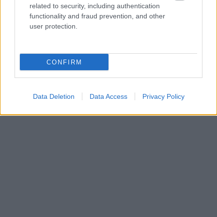
related to security, including authentication
08/03/2026
functionality and fraud prevention, and other
Αναγνώριση και σεβασμός
user protection.
οι σημαντικότερες νίκες του
Α.Ο. Θήρας
CONFIRM
Data Deletion
Data Access
Privacy Policy