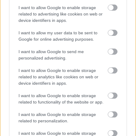
05/08/2026
Πρώτο δυνατό τεστ της Εθνικής Γυναικών επί ιταλικού
I want to allow Google to enable storage
εδάφους με Σουηδία
related to advertising like cookies on web or
device identifiers in apps.
I want to allow my user data to be sent to
Google for online advertising purposes.
ΓΝΩΜΕΣ
I want to allow Google to send me
personalized advertising.
I want to allow Google to enable storage
ΠΕΝΥ ΡΟΝΤΟΓΙΑΝΝΗ
related to analytics like cookies on web or
11/03/2026
device identifiers in apps.
Από την Περούτζια του 2000
στο σήμερα: Tο τρίτο
I want to allow Google to enable storage
ευρωπαϊκό ραντεβού του
related to functionality of the website or app.
Παναθηναϊκού με την
ιστορία
I want to allow Google to enable storage
related to personalization.
I want to allow Google to enable storage
ΗΛΙΑΣ ΠΑΠΑΪΩΑΝΝΟΥ