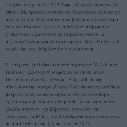
Το τρίτο σετ μετά το 12-13 άνηκε εξ ολοκλήρου στον ΑΟ
Θήρας. Με πρωταγωνίστρια την Μερκάδο αλλά όλες τις
αθλήτριες του Ματέο Φρέσκι να βγάζουν τον καλύτερό
τους εαυτό κατάφεραν να επιβάλλουν πλήρως τον
ρυθμό τους. Η Σαντορίνη με επιμέρους σκορ 6-12
πέρασαν ξανά μπροστά στο σκορ και εξασφάλισαν από
νωρίς ήδη έναν βαθμό από την αναμέτρηση.
Σε ντέρμπι εξελίχθηκε και το τέταρτο σετ. Με λάθος της
Γκρότους η Σαντορίνη ισοφάρισε σε 14-14, με τον
Παναθηναϊκό να ξεφεύγει με +3 με επίθεση της
Άτκινσον στην κόντρα (19-16). Ο ΑΟ Θήρας προσπάθησε
μέχρι το τέλος να διεκδικήσει το σετ και το καθαρό
τρίποντο και με άσσο της Μερκάδο μείωσε στον πόντο
(21-20). Άτκινσον και Σάμανταν ανέλαβαν τις
τελευταίες επιθέσεις του Παναθηναϊκού και στο φινάλε
με άουτ επίθεση της Φίγιοκ έγινε το 25-22.