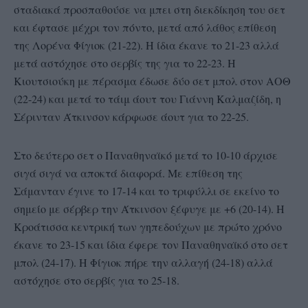
σταδιακά προσπαθούσε να μπει στη διεκδίκηση του σετ
και έφτασε μέχρι τον πόντο, μετά από λάθος επίθεση
της Λορένα Φίγιοκ (21-22). Η ίδια έκανε το 21-23 αλλά
μετά αστόχησε στο σερβίς της για το 22-23. Η
Κιουτσιούκη με πέρασμα έδωσε δύο σετ μπολ στον ΑΟΘ
(22-24) και μετά το τάιμ άουτ του Γιάννη Καλμαζίδη, η
Σέρινταν Άτκινσον κάρφωσε άουτ για το 22-25.
Στο δεύτερο σετ ο Παναθηναϊκό μετά το 10-10 άρχισε
σιγά σιγά να αποκτά διαφορά. Με επίθεση της
Σάμανταν έγινε το 17-14 και το τριφύλλι σε εκείνο το
σημείο με σέρβερ την Άτκινσον ξέφυγε με +6 (20-14). Η
Κροάτισσα κεντρική των γηπεδούχων με πρώτο χρόνο
έκανε το 23-15 και ίδια έφερε τον Παναθηναϊκό στο σετ
μπολ (24-17). Η Φίγιοκ πήρε την αλλαγή (24-18) αλλά
αστόχησε στο σερβίς για το 25-18.