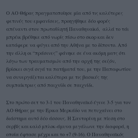
Ο ΑΟ Θήρας πραγματοποίησε μία από τις καλύτερες
φετινές του εμφανίσεις, προηγήθηκε δύο φορές
απέναντι στον πρωταθλητή Παναθηναiκό, αλλά το τάι
μπρέικ βρέθηκε από νωρίς πίσω στο σκορ και δεν
κατάφερε να φύγει από την Αθήνα με το δίποντο. Από
την άλλη οι “πράσινες” φάνηκε σε ένα ακόμη ματς ότι
λόγω των τραυματισμών από την αρχή της σεζόν,
βρίσκει σιγά σιγά τα πατήματά του, με την Παπαφωτίου
να συνεργάζεται καλύτερα με τις βασικές της
συμπαίκτριες από παιχνίδι σε παιχνίδι.
Στο πρώτο σετ το 3-1 του Παναθηναϊκό έγινε 3-5 για τον
ΑΟ Θήρας με την Έρικα Μερκάδο να πετυχαίνει στο
διάστημα αυτό δύο άσσους. Η Σαντορίνη με πίεση στο
σερβίς και καλό μπλοκ-άμυνα μεγάλωνε την διαφορά, η
οποία έφτασε μέχρι και το +7 (9-16). Ο Παναθηναϊκός