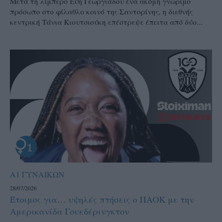
Μετά τη λίμπερο Εύη Γεωργιάδου ένα ακόμη γνώριμο
πρόσωπο στο φίλαθλο κοινό της Σαντορίνης, η διεθνής
κεντρική Τάνια Κιουτσιούκη επέστρεψε έπειτα από δύο...
Α1 ΓΥΝΑΙΚΩΝ
28/07/2026
Έτοιμος για… υψηλές πτήσεις ο ΠΑΟΚ με την
Αμερικανίδα Γουεδέρινγκτον