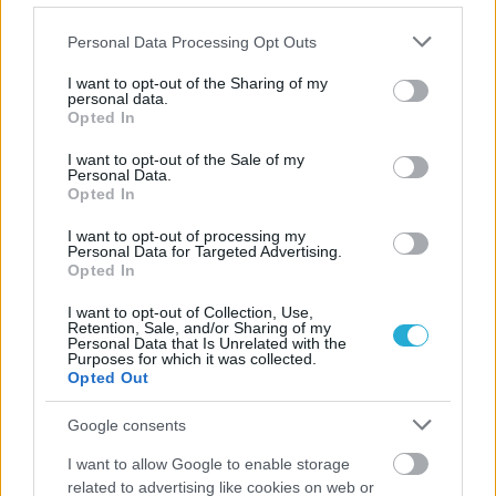
Please note that this website/app uses one or more Google
Personal Data Processing Opt Outs
services and may gather and store information including but
not limited to your visit or usage behaviour. You may click to
I want to opt-out of the Sharing of my
personal data.
grant or deny consent to Google and its third-party tags to
Opted In
use your data for below specified purposes in below Google
consent section.
I want to opt-out of the Sale of my
Personal Data.
Opted In
I want to opt-out of processing my
Personal Data for Targeted Advertising.
Opted In
I want to opt-out of Collection, Use,
Retention, Sale, and/or Sharing of my
Personal Data that Is Unrelated with the
Purposes for which it was collected.
Opted Out
Google consents
I want to allow Google to enable storage
related to advertising like cookies on web or