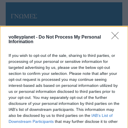
ΓΝΩΜΕΣ
volleyplanet -
Do Not Process My Personal
ΠΕΝΥ ΡΟΝΤΟΓΙΑΝΝΗ
Information
11/03/2026
Από την Περούτζια του 2000
If you wish to opt-out of the sale, sharing to third parties, or
στο σήμερα: Tο τρίτο
processing of your personal or sensitive information for
ευρωπαϊκό ραντεβού του
targeted advertising by us, please use the below opt-out
Παναθηναϊκού με την
ιστορία
section to confirm your selection. Please note that after your
opt-out request is processed you may continue seeing
interest-based ads based on personal information utilized by
us or personal information disclosed to third parties prior to
ΗΛΙΑΣ ΠΑΠΑΪΩΑΝΝΟΥ
your opt-out. You may separately opt-out of the further
08/03/2026
disclosure of your personal information by third parties on the
Αναγνώριση και σεβασμός
IAB’s list of downstream participants. This information may
οι σημαντικότερες νίκες του
also be disclosed by us to third parties on the
IAB’s List of
Α.Ο. Θήρας
Downstream Participants
that may further disclose it to other
third parties.