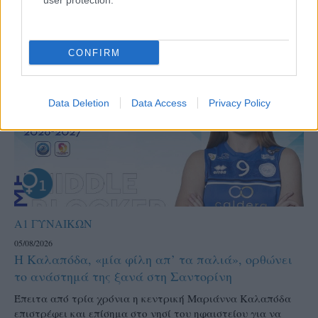
user protection.
CONFIRM
Data Deletion
Data Access
Privacy Policy
Α1 ΓΥΝΑΙΚΩΝ
05/08/2026
Η Καλαπόδα, «μία φίλη απ’ τα παλιά», ορθώνει
το ανάστημά της ξανά στη Σαντορίνη
Έπειτα από τρία χρόνια η κεντρική Μαριάννα Καλαπόδα
επιστρέφει και επίσημα στο νησί του ηφαιστείου για να