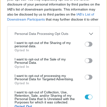
ιστορία
disclosure of your personal information by third parties on the
IAB’s list of downstream participants. This information may
also be disclosed by us to third parties on the
IAB’s List of
Downstream Participants
that may further disclose it to other
ΗΛΙΑΣ ΠΑΠΑΪΩΑΝΝΟΥ
third parties.
08/03/2026
Please note that this website/app uses one or more Google
Αναγνώριση και σεβασμός
Personal Data Processing Opt Outs
οι σημαντικότερες νίκες του
services and may gather and store information including but
Α.Ο. Θήρας
not limited to your visit or usage behaviour. You may click to
I want to opt-out of the Sharing of my
personal data.
grant or deny consent to Google and its third-party tags to
Opted In
use your data for below specified purposes in below Google
consent section.
I want to opt-out of the Sale of my
Personal Data.
Opted In
I want to opt-out of processing my
Personal Data for Targeted Advertising.
Opted In
I want to opt-out of Collection, Use,
Retention, Sale, and/or Sharing of my
Personal Data that Is Unrelated with the
Purposes for which it was collected.
Opted Out