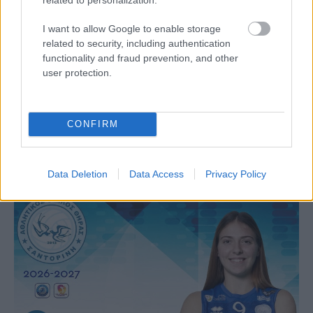
I want to allow Google to enable storage
related to security, including authentication
functionality and fraud prevention, and other
Aκολουθήστε μας
user protection.
παντού…
CONFIRM
Data Deletion
Data Access
Privacy Policy