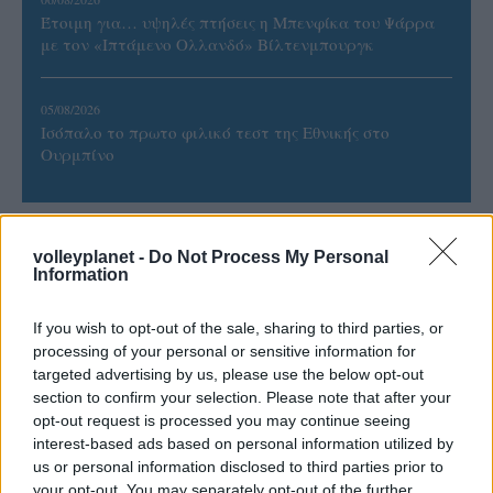
Έτοιμη για… υψηλές πτήσεις η Μπενφίκα του Ψάρρα
με τον «Ιπτάμενο Ολλανδό» Βίλτενμπουργκ
05/08/2026
Ισόπαλο το πρωτο φιλικό τεστ της Εθνικής στο
Ουρμπίνο
volleyplanet -
Do Not Process My Personal
Information
ΓΝΩΜΕΣ
If you wish to opt-out of the sale, sharing to third parties, or
processing of your personal or sensitive information for
targeted advertising by us, please use the below opt-out
ΠΕΝΥ ΡΟΝΤΟΓΙΑΝΝΗ
section to confirm your selection. Please note that after your
11/03/2026
opt-out request is processed you may continue seeing
Από την Περούτζια του 2000
interest-based ads based on personal information utilized by
στο σήμερα: Tο τρίτο
us or personal information disclosed to third parties prior to
ευρωπαϊκό ραντεβού του
Παναθηναϊκού με την
your opt-out. You may separately opt-out of the further