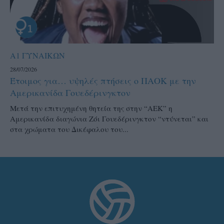
Α1 ΓΥΝΑΙΚΩΝ
28/07/2026
Έτοιμος για… υψηλές πτήσεις ο ΠΑΟΚ με την
Αμερικανίδα Γουεδέρινγκτον
Μετά την επιτυχημένη θητεία της στην “ΑΕΚ” η
Αμερικανίδα διαγώνια Ζόι Γουεδέρινγκτον “ντύνεται” και
στα χρώματα του Δικέφαλου του...