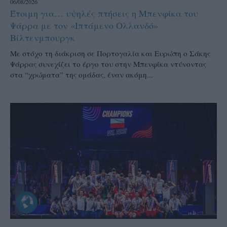
06/08/2026
Έτοιμη για… υψηλές πτήσεις η Μπενφίκα του
Ψάρρα με τον «Ιπτάμενο Ολλανδό»
Βίλτενμπουργκ
Mε στόχο τη διάκριση σε Πορτογαλία και Ευρώπη ο Σάκης
Ψάρρας συνεχίζει το έργο του στην Μπενφίκα ντύνοντας
στα “χρώματα” της ομάδας, έναν ακόμη...