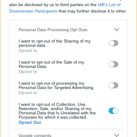
Αναγνώριση και σεβασμός
also be disclosed by us to third parties on the
IAB’s List of
οι σημαντικότερες νίκες του
Downstream Participants
that may further disclose it to other
Α.Ο. Θήρας
third parties.
Please note that this website/app uses one or more Google
Personal Data Processing Opt Outs
services and may gather and store information including but
not limited to your visit or usage behaviour. You may click to
I want to opt-out of the Sharing of my
personal data.
grant or deny consent to Google and its third-party tags to
Opted In
use your data for below specified purposes in below Google
consent section.
I want to opt-out of the Sale of my
Personal Data.
Opted In
I want to opt-out of processing my
Personal Data for Targeted Advertising.
Opted In
I want to opt-out of Collection, Use,
Retention, Sale, and/or Sharing of my
Personal Data that Is Unrelated with the
Purposes for which it was collected.
Opted Out
Google consents