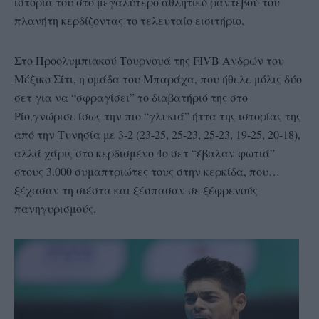
ιστορία του στο μεγαλύτερο αθλητικό ραντεβού του
πλανήτη κερδίζοντας το τελευταίο εισιτήριο.
Στο Προολυμπιακού Τουρνουά της FIVB Ανδρών του
Μέξικο Σίτι, η ομάδα του Μπαράχα, που ήθελε μόλις δύο
σετ για να “σφραγίσει” το διαβατήριό της στο
Ρίο,γνώρισε ίσως την πιο “γλυκιά” ήττα της ιστορίας της
από την Τυνησία με 3-2 (23-25, 25-23, 25-23, 19-25, 20-18),
αλλά χάρις στο κερδισμένο 4ο σετ “έβαλαν φωτιά”
στους 3.000 συμαπτριώτες τους στην κερκίδα, που…
ξέχασαν τη σιέστα και ξέσπασαν σε ξέφρενούς
πανηγυρισμούς.