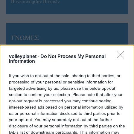
Πανεπιστημίου Πατρών
ΓΝΩΜΕΣ
volleyplanet -
Do Not Process My Personal
Information
ΠΕΝΥ ΡΟΝΤΟΓΙΑΝΝΗ
11/03/2026
Από την Περούτζια του 2000
If you wish to opt-out of the sale, sharing to third parties, or
στο σήμερα: Tο τρίτο
processing of your personal or sensitive information for
ευρωπαϊκό ραντεβού του
targeted advertising by us, please use the below opt-out
Παναθηναϊκού με την
section to confirm your selection. Please note that after your
ιστορία
opt-out request is processed you may continue seeing
interest-based ads based on personal information utilized by
us or personal information disclosed to third parties prior to
your opt-out. You may separately opt-out of the further
ΗΛΙΑΣ ΠΑΠΑΪΩΑΝΝΟΥ
disclosure of your personal information by third parties on the
08/03/2026
IAB’s list of downstream participants. This information may