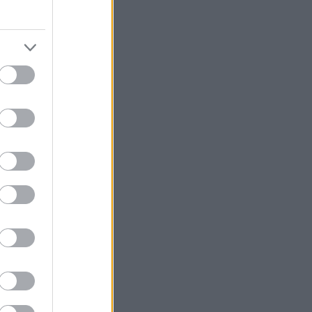
η
υ”,
, που
 τα