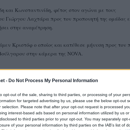
δη και Κωνσταντινίδη, φέτος στον αγώνα με τους
του Γιώργου Λαχτάρα προς τον προπονητή της ομάδας 
ήσει στην αναμέτρηση.
άμεν Κριστόφ ο οποίος και κατέθεσε μήνυση προς τον
 Βούλγαρου στην κάμερα της
NOVA.
ίλης Γκιζάνης σε απευθείας τηλεφωνική σύνδεση που ε
υνέβησαν προχθές στο περιθώριο του αγώνα με τον Άρ
et -
Do Not Process My Personal Information
δικάσει τα γεγονότα.
to opt-out of the sale, sharing to third parties, or processing of your per
formation for targeted advertising by us, please use the below opt-out s
ωρο γεγονός για την πόλη μας. Πρώτη φορά συναντώ κ
r selection. Please note that after your opt-out request is processed y
eing interest-based ads based on personal information utilized by us or
κνευρισμένος. Από εκεί και μετά τον πρώτο λόγω μέσα 
disclosed to third parties prior to your opt-out. You may separately opt-
ταδικάζουμε τα όσα έγιναν. Ο αθλητισμός στο μυαλό μα
losure of your personal information by third parties on the IAB’s list of