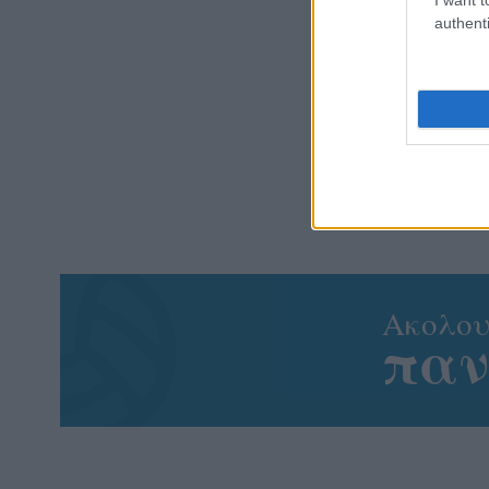
authenti
Aκολου
πα