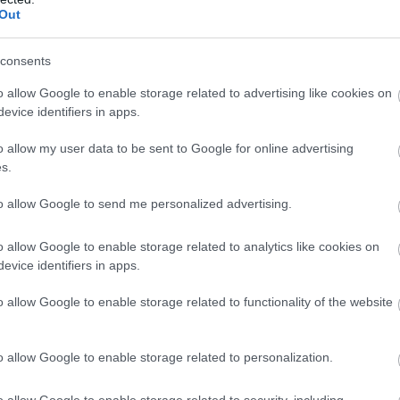
δηση του Βασίλη Γκιζάνη και η ομάδα σωθεί κατά 90% 
Out
και πάλι στην τεχνική ηγεσία των “πράσινων του Έβρο
ξεκαθαρίσει την ομάδα”.
consents
o allow Google to enable storage related to advertising like cookies on
και σε άλλα “αγκάθια” της ομάδας, όπως τα οικονομικά
evice identifiers in apps.
 και το βάρος χρεών που κουβαλάει η ομάδα αλλά και
o allow my user data to be sent to Google for online advertising
α η τωρινή διοίκηση έχει μάθει πολλά.
s.
to allow Google to send me personalized advertising.
#ΚΡΙΣΤΟΦ
#ΛΑΧΤΑΡΑΣ
o allow Google to enable storage related to analytics like cookies on
evice identifiers in apps.
o allow Google to enable storage related to functionality of the website
o allow Google to enable storage related to personalization.
o allow Google to enable storage related to security, including