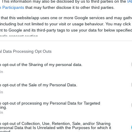
τισμό και αυτά που έγιναν δεν συνάδουν με αυτόν” δ
. This information may also be disclosed by us to third parties on the
IA
Participants
that may further disclose it to other third parties.
τό το γεγονός ο αθλητής δεν βρίσκεται στην ομάδα. Α
 that this website/app uses one or more Google services and may gath
έσει και άλλες φορές με την συμπεριφορά του για τις
including but not limited to your visit or usage behaviour. You may click 
για το παιδί του. Αυτός όμως ο τρόπος δεν είναι ο σω
 to Google and its third-party tags to use your data for below specifi
α βρει τον δρόμο του στην Δικαιοσύνη”.
ogle consent section.
l Data Processing Opt Outs
ου Κριστόφ για την ομάδα, ο ισχυρός άνδρας του Α.Ο.
ό ρόλο, αφού κατόπιν συζήτησης που είχε με τον ξένο
o opt-out of the Sharing of my personal data.
In
o opt-out of the Sale of my Personal Data.
 συνάντηση ο Γενικός αρχηγός, ο προπονητής και εγώ 
In
 έχει ένα θέμα με τα ελληνικά. Μιλά Ελληνικά, αλλά ό
to opt-out of processing my Personal Data for Targeted
εν μπορεί η ομάδα να γίνεται μπ….λο”. Αν θεωρούσε κ
ing.
In
τόσο εμείς θα ανανεώσουμε και για του χρόνου”
o opt-out of Collection, Use, Retention, Sale, and/or Sharing
ersonal Data that Is Unrelated with the Purposes for which it
lected.