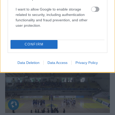
I want to allow Google to enable storage
Aκολουθήστε μας
παντού…
related to security, including authentication
functionality and fraud prevention, and other
user protection.
CONFIRM
Data Deletion
Data Access
Privacy Policy