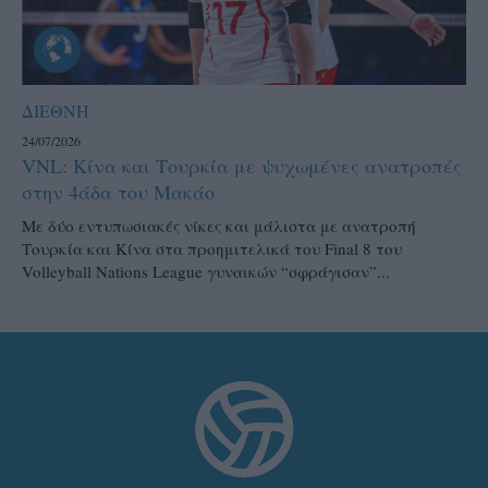
ΔΙΕΘΝΗ
24/07/2026
VNL: Κίνα και Τουρκία με ψυχωμένες ανατροπές
στην 4άδα του Μακάο
Με δύο εντυπωσιακές νίκες και μάλιστα με ανατροπή
Τουρκία και Κίνα στα προημιτελικά του Final 8 του
Volleyball Nations League γυναικών “σφράγισαν”...