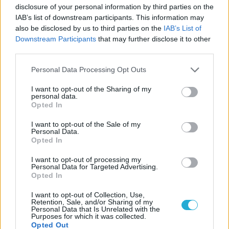
disclosure of your personal information by third parties on the
IAB’s list of downstream participants. This information may
ΗΛΙΑΣ ΠΑΠΑΪΩΑΝΝΟΥ
also be disclosed by us to third parties on the
IAB’s List of
08/03/2026
Downstream Participants
that may further disclose it to other
Αναγνώριση και σεβασμός
third parties.
οι σημαντικότερες νίκες του
Α.Ο. Θήρας
Please note that this website/app uses one or more Google
Personal Data Processing Opt Outs
services and may gather and store information including but
not limited to your visit or usage behaviour. You may click to
I want to opt-out of the Sharing of my
personal data.
grant or deny consent to Google and its third-party tags to
Opted In
use your data for below specified purposes in below Google
consent section.
I want to opt-out of the Sale of my
Personal Data.
Opted In
I want to opt-out of processing my
Personal Data for Targeted Advertising.
Opted In
I want to opt-out of Collection, Use,
Retention, Sale, and/or Sharing of my
Personal Data that Is Unrelated with the
Purposes for which it was collected.
Opted Out