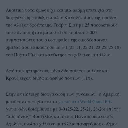
Ακριτική νότα όμως είχε και μία ακόμη επιτυχία στη
διοργάνωση, καθώς ο πρώην Καναδός άσος της ομάδας
της Αλεξανδρούπολης, Γκάβιν Σμιτ με 25 προσωπικούς
του πόντους ήταν μπροστά σε περίπου 5.000
συμπατριώτες του ο κορυφαίος της οικοδέσποινας
ομάδας που επικράτησε με 3-1 (25-11, 25-21, 23-25, 25-18)
του Πόρτο Ρίκο και κατέκτησε το χάλκινο μετάλλιο.
Από τους ηττημένους μόνο δύο παίκτες οι Σότο και
Κρουζ είχαν διψήφιο αριθμό πόντων (11π).
Στην αντίστοιχη διοργάνωση των γυναικών, η Αμερική,
μετά την επιτυχία και το
χρυσό στο World Grand Prix
γυναικών, θριάμβευσε με 3-0 (25-22, 25-21, 28-26) επί της
“ασημένιας” Βραζιλίας και στους Παναμερικανικούς
Αγώνες, ενώ το χάλκινο μετάλλιο πανηγύρισε ο Άγιος