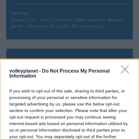
06/08/2026
Έτοιμη για… υψηλές πτήσεις η Μπενφίκα του Ψάρρα
με τον «Ιπτάμενο Ολλανδό» Βίλτενμπουργκ
ΓΝΩΜΕΣ
volleyplanet -
Do Not Process My Personal
Information
ΠΕΝΥ ΡΟΝΤΟΓΙΑΝΝΗ
If you wish to opt-out of the sale, sharing to third parties, or
11/03/2026
processing of your personal or sensitive information for
Από την Περούτζια του 2000
targeted advertising by us, please use the below opt-out
στο σήμερα: Tο τρίτο
section to confirm your selection. Please note that after your
ευρωπαϊκό ραντεβού του
opt-out request is processed you may continue seeing
Παναθηναϊκού με την
interest-based ads based on personal information utilized by
ιστορία
us or personal information disclosed to third parties prior to
your opt-out. You may separately opt-out of the further