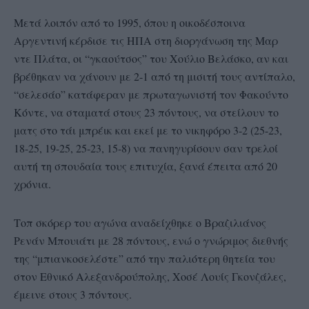
Μετά λοιπόν από το 1995, όπου η οικοδέσποινα
Αργεντινή κέρδισε τις ΗΠΑ στη διοργάνωση της Μαρ
ντε Πλάτα, οι “γκαούτσος” του Χούλιο Βελάσκο, αν και
βρέθηκαν να χάνουν με 2-1 από τη μισιτή τους αντίπαλο,
“σελεσάο” κατάφεραν με πρωταγωνιστή τον Φακούντο
Κόντε, να σταματά στους 23 πόντους, να στείλουν το
ματς στο τάι μπρέικ και εκεί με το νικηφόρο 3-2 (25-23,
18-25, 19-25, 25-23, 15-8) να πανηγυρίσουν σαν τρελοί
αυτή τη σπουδαία τους επιτυχία, ξανά έπειτα από 20
χρόνια.
Τοπ σκόρερ του αγώνα αναδείχθηκε ο Βραζιλιάνος
Ρενάν Μπουιάτι με 28 πόντους, ενώ ο γνώριμος διεθνής
της “μπιανκοσελέστε” από την παλιότερη θητεία του
στον Εθνικό Αλεξανδρούπολης, Χοσέ Λουίς Γκονζάλες,
έμεινε στους 3 πόντους.