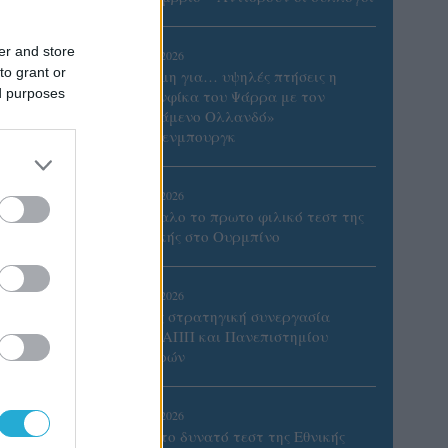
er and store
06/08/2026
to grant or
Έτοιμη για… υψηλές πτήσεις η
ed purposes
Μπενφίκα του Ψάρρα με τον
«Ιπτάμενο Ολλανδό»
Βίλτενμπουργκ
05/08/2026
Ισόπαλο το πρωτο φιλικό τεστ της
Εθνικής στο Ουρμπίνο
05/08/2026
Προς στρατηγική συνεργασία
ΠΑΣΑΠΠ και Πανεπιστημίου
Πατρών
α 24ωρο
ετάλλιο
05/08/2026
Πρώτο δυνατό τεστ της Εθνικής