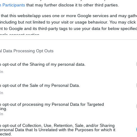
Participants
that may further disclose it to other third parties.
 that this website/app uses one or more Google services and may gath
including but not limited to your visit or usage behaviour. You may click 
 to Google and its third-party tags to use your data for below specifi
ogle consent section.
l Data Processing Opt Outs
o opt-out of the Sharing of my personal data.
In
o opt-out of the Sale of my Personal Data.
In
to opt-out of processing my Personal Data for Targeted
ing.
κούς αγώνες κατέκτησε η Αργεντινή πριν από έν
In
ιλίας στον τελικό των ανδρών, ενώ το χάλκινο μ
o opt-out of Collection, Use, Retention, Sale, and/or Sharing
ας, Καναδάς.
ersonal Data that Is Unrelated with the Purposes for which it
lected.