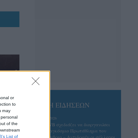
sonal or
ΡΟΗ ΕΙΔΗΣΕΩΝ
ection to
ou may
 personal
06/08/2026
out of the
Η FIVB σχεδιάζει να διοργανώσει
 downstream
το Παγκόσμιο Πρωτάθλημα τον
Δεκέμβριο – Αντιδρούν οι σύλλογοι
B’s List of