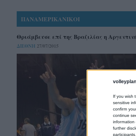
ΠΑΝΑΜΕΡΙΚΑΝΙΚΟΙ
Θριάμβευσε επί της Βραζιλίας η Αργεντινή 
27/07/2015
ΔΙΕΘΝΗ
volleyplan
If you wish 
sensitive in
confirm you
continue se
information 
further disc
participants