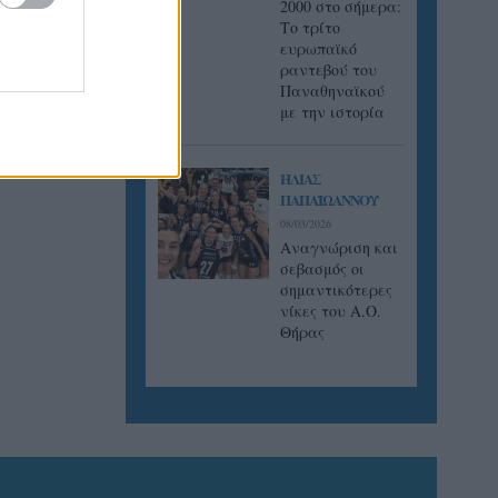
2000 στο σήμερα:
Tο τρίτο
ευρωπαϊκό
ραντεβού του
Παναθηναϊκού
με την ιστορία
ΗΛΙΑΣ
ΠΑΠΑΪΩΑΝΝΟΥ
08/03/2026
Αναγνώριση και
σεβασμός οι
σημαντικότερες
νίκες του Α.Ο.
Θήρας