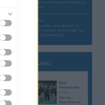
Γυναικών επί ιταλικού εδάφους με
Σουηδία
05/08/2026
Η Καλαπόδα, «μία φίλη απ’ τα
παλιά», ορθώνει το ανάστημά της
ξανά στη Σαντορίνη
ΓΝΩΜΕΣ
ΠΕΝΥ
ΡΟΝΤΟΓΙΑΝΝΗ
11/03/2026
Από την
Περούτζια του