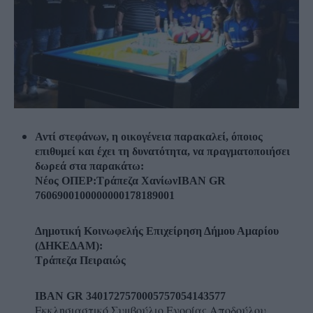
Αντί στεφάνων, η οικογένεια παρακαλεί, όποιος
επιθυμεί και έχει τη δυνατότητα, να πραγματοποιήσει
δωρεά στα παρακάτω:
Νέος ΟΠΕΡ:
Τράπεζα Χανίων
IBAN GR
7606900100000000178189001
Δημοτική Κοινωφελής Επιχείρηση Δήμου Αμαρίου
(ΔΗΚΕΔΑΜ):
Τράπεζα Πειραιώς
IBAN GR 3401727570005757054143577
Εκκλησιαστικό Συμβούλιο Ενορίας Αποδούλου