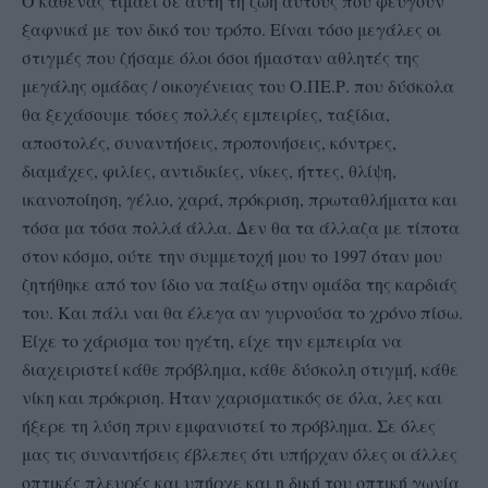
Ο καθένας τιμάει σε αυτή τη ζωή αυτούς που φεύγουν
ξαφνικά με τον δικό του τρόπο. Είναι τόσο μεγάλες οι
στιγμές που ζήσαμε όλοι όσοι ήμασταν αθλητές της
μεγάλης ομάδας / οικογένειας του Ο.ΠΕ.Ρ. που δύσκολα
θα ξεχάσουμε τόσες πολλές εμπειρίες, ταξίδια,
αποστολές, συναντήσεις, προπονήσεις, κόντρες,
διαμάχες, φιλίες, αντιδικίες, νίκες, ήττες, θλίψη,
ικανοποίηση, γέλιο, χαρά, πρόκριση, πρωταθλήματα και
τόσα μα τόσα πολλά άλλα. Δεν θα τα άλλαζα με τίποτα
στον κόσμο, ούτε την συμμετοχή μου το 1997 όταν μου
ζητήθηκε από τον ίδιο να παίξω στην ομάδα της καρδιάς
του. Και πάλι ναι θα έλεγα αν γυρνούσα το χρόνο πίσω.
Είχε το χάρισμα του ηγέτη, είχε την εμπειρία να
διαχειριστεί κάθε πρόβλημα, κάθε δύσκολη στιγμή, κάθε
νίκη και πρόκριση. Ήταν χαρισματικός σε όλα, λες και
ήξερε τη λύση πριν εμφανιστεί το πρόβλημα. Σε όλες
μας τις συναντήσεις έβλεπες ότι υπήρχαν όλες οι άλλες
οπτικές πλευρές και υπήρχε και η δική του οπτική γωνία