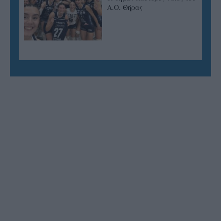
Α.Ο. Θήρας