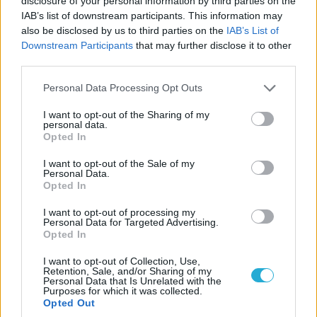
disclosure of your personal information by third parties on the
IAB’s list of downstream participants. This information may
“Στον αναπάντεχο χαμό του Κωστή Ψαρουδάκη θυμάμαι
also be disclosed by us to third parties on the
IAB’s List of
τις συζητήσεις σε αεροπλάνα, σε καμπίνες,στο γήπεδο,
Downstream Participants
that may further disclose it to other
σε γραφεία…Θυμάμαι που του ανέφερα ότι δεν ήταν
third parties.
και ο καλύτερος “πωλητής” και εξηγώ: Βοήθησε και
Please note that this website/app uses one or more Google
Personal Data Processing Opt Outs
ευεργέτησε άτομα, ομάδες, συλλόγους. Άτομα που πίσω
services and may gather and store information including but
από την πλάτη του μιλούσαν με αχαριστία και που τώρα
not limited to your visit or usage behaviour. You may click to
I want to opt-out of the Sharing of my
personal data.
grant or deny consent to Google and its third-party tags to
στο τελευταίο ταξίδι του τρέχουν να διαφημίσουν τη
Opted In
use your data for below specified purposes in below Google
θλίψη τους!!! Σας ξέρω, γνωρίζετε ότι σας ξέρω και
consent section.
I want to opt-out of the Sale of my
εύκολα μπορούν να σας μάθουν όλοι! Το λιγότερο
Personal Data.
Opted In
λοιπόν που μπορείτε να κάνετε είναι να κοιτάξετε τον
καθρέπτη σας. ΣΙΩΠΗ λοιπόν! Καλό ταξίδι Κωστή”.
I want to opt-out of processing my
Personal Data for Targeted Advertising.
Opted In
Γιούλη Παρασκάκη, Πρώην αθλήτρια ΟΠΕΡ –
I want to opt-out of Collection, Use,
προπονήτρια Πήγασου Ηρακλείου
Retention, Sale, and/or Sharing of my
Personal Data that Is Unrelated with the
Purposes for which it was collected.
Opted Out
‘Δεν το χωράει ο νους…”