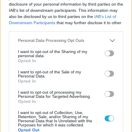
το κενό της και να παραμείνει στην μεγάλη κατηγορία, η
disclosure of your personal information by third parties on the
«νηρηίδα» του βόλεϊ, υποστήριξε: « Πιστεύω ότι μπορεί.
IAB’s list of downstream participants. This information may
Διοίκηση και προπονητής νομίζω ότι θα κάνουν το
also be disclosed by us to third parties on the
IAB’s List of
Downstream Participants
that may further disclose it to other
καλύτερο δυνατό για την ενίσχυση του ρόστερ, ώστε να
third parties.
είναι ο σύλλογος ανταγωνιστικός και τη νέα σεζόν και
να παραμείνει άνετα στην κατηγορία.
Please note that this website/app uses one or more Google
Personal Data Processing Opt Outs
services and may gather and store information including but
not limited to your visit or usage behaviour. You may click to
I want to opt-out of the Sharing of my
personal data.
grant or deny consent to Google and its third-party tags to
Opted In
use your data for below specified purposes in below Google
consent section.
I want to opt-out of the Sale of my
Personal Data.
Opted In
I want to opt-out of processing my
Personal Data for Targeted Advertising.
Opted In
I want to opt-out of Collection, Use,
Retention, Sale, and/or Sharing of my
Personal Data that Is Unrelated with the
Purposes for which it was collected.
Opted Out