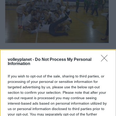
Άνετη παραμονή στην Α1
volleyplanet -
Do Not Process My Personal
Information
Τέλος να ευχαριστήσω, τις συμπαίκτριες μου που μέσα
από μια τόσο δύσκολη χρονιά, γίναμε μια γροθιά,
If you wish to opt-out of the sale, sharing to third parties, or
processing of your personal or sensitive information for
νικήσαμε όλα τα εμπόδια που μας παρουσιάστηκαν και
targeted advertising by us, please use the below opt-out
καταφέραμε να φτάσουμε στο μεγάλο μας στόχο, που
section to confirm your selection. Please note that after your
ήταν η άνοδος στην Α1 στο τουρνουά των Τρικάλων.»
opt-out request is processed you may continue seeing
interest-based ads based on personal information utilized by
us or personal information disclosed to third parties prior to
Για το αν πιστεύει ότι η Θέτιδα θα μπορέσει να καλύψει
your opt-out. You may separately opt-out of the further