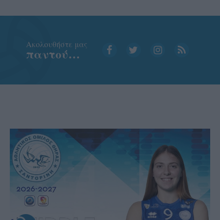
Aκολουθήστε μας
παντού…