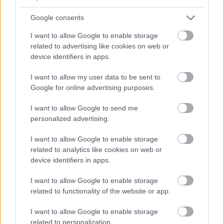
Google consents
Δεν πρόκειται να ξεκόψω από τη Βούλα. Εγώ θα είμαι
κοντά στην ομάδα, ψυχολογικά και ηθικά και θα
I want to allow Google to enable storage
χειροκροτώ τις προσπάθειες των συμπαικτριών πλέον
related to advertising like cookies on web or
device identifiers in apps.
από την εξέδρα, μαζί με την οικογένεια μου. Εύχομαι σε
όλους υγεία.»
I want to allow my user data to be sent to
Google for online advertising purposes.
TAGS
#ΕΛΕΝΗ ΦΡΑΓΚΙΑΔΑΚΗ
#ΘΕΤΙΔΑ
I want to allow Google to send me
personalized advertising.
#ΤΑΣΟΣ ΤΡΙΑΝΤΑΦΥΛΛΟΥ
I want to allow Google to enable storage
related to analytics like cookies on web or
device identifiers in apps.
I want to allow Google to enable storage
related to functionality of the website or app.
I want to allow Google to enable storage
related to personalization.