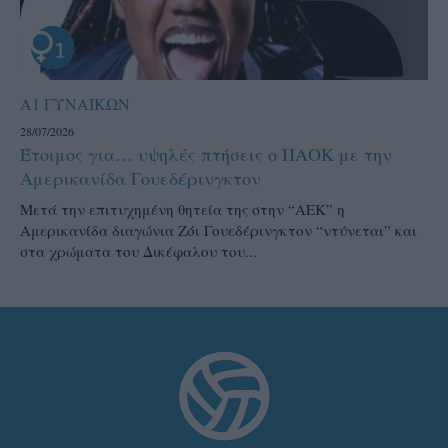
Α1 ΓΥΝΑΙΚΩΝ
28/07/2026
Έτοιμος για… υψηλές πτήσεις ο ΠΑΟΚ με την
Αμερικανίδα Γουεδέρινγκτον
Μετά την επιτυχημένη θητεία της στην “ΑΕΚ” η
Αμερικανίδα διαγώνια Ζόι Γουεδέρινγκτον “ντύνεται” και
στα χρώματα του Δικέφαλου του...