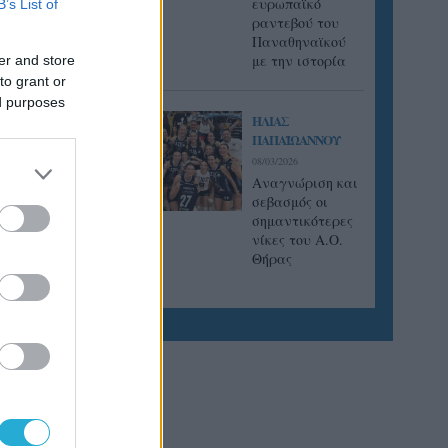
ευρωπαϊκό
B’s List of
ραντεβού του
Παναθηναϊκού
με την ιστορία
er and store
to grant or
ed purposes
ΗΛΙΑΣ
ΠΑΠΑΪΩΑΝΝΟΥ
08/03/2026
Αναγνώριση και
σεβασμός οι
σημαντικότερες
νίκες του Α.Ο.
Θήρας
 star
ο