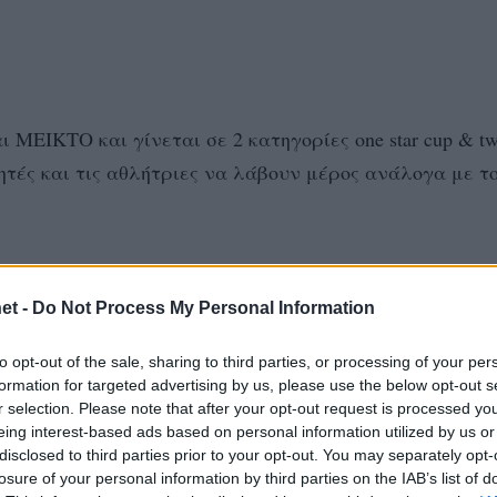
ΙΚΤΟ και γίνεται σε 2 κατηγορίες one star cup & two
ητές και τις αθλήτριες να λάβουν μέρος ανάλογα με τ
et -
Do Not Process My Personal Information
to opt-out of the sale, sharing to third parties, or processing of your per
formation for targeted advertising by us, please use the below opt-out s
r selection. Please note that after your opt-out request is processed y
eing interest-based ads based on personal information utilized by us or
disclosed to third parties prior to your opt-out. You may separately opt-
losure of your personal information by third parties on the IAB’s list of