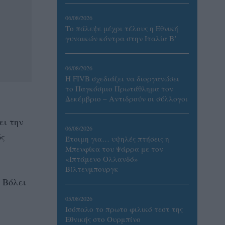
06/08/2026
Το πάλεψε μέχρι τέλους η Εθνική
γυναικών κόντρα στην Ιταλία Β’
06/08/2026
Η FIVB σχεδιάζει να διοργανώσει
το Παγκόσμιο Πρωτάθλημα τον
Δεκέμβριο – Αντιδρούν οι σύλλογοι
ει την
06/08/2026
ός
Έτοιμη για… υψηλές πτήσεις η
Μπενφίκα του Ψάρρα με τον
«Ιπτάμενο Ολλανδό»
Βίλτενμπουργκ
 Βόλει
05/08/2026
Ισόπαλο το πρωτο φιλικό τεστ της
Εθνικής στο Ουρμπίνο