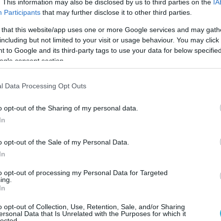
. This information may also be disclosed by us to third parties on the
IA
Participants
that may further disclose it to other third parties.
 that this website/app uses one or more Google services and may gath
including but not limited to your visit or usage behaviour. You may click 
 to Google and its third-party tags to use your data for below specifi
ogle consent section.
l Data Processing Opt Outs
o opt-out of the Sharing of my personal data.
In
ΙΚΤΟ και γίνεται σε 2 κατηγορίες one star cup & two
o opt-out of the Sale of my Personal Data.
ητές και τις αθλήτριες να λάβουν μέρος ανάλογα με τ
In
to opt-out of processing my Personal Data for Targeted
ing.
In
o opt-out of Collection, Use, Retention, Sale, and/or Sharing
ersonal Data that Is Unrelated with the Purposes for which it
lected.