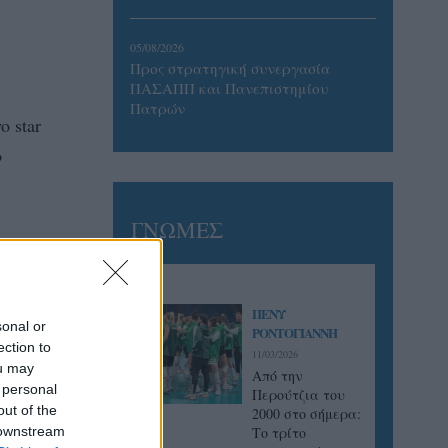
05/08/2026
Προς στρατηγική συνεργασία
ΠΑΣΑΠΠ και Πανεπιστημίου
Πατρών
 star
ο
ΓΝΩΜΕΣ
ΠΕΝΥ
sonal or
ΡΟΝΤΟΓΙΑΝΝΗ
ection to
11/03/2026
ou may
Από την
 personal
Περούτζια του
out of the
2000 στο σήμερα:
 downstream
Tο τρίτο