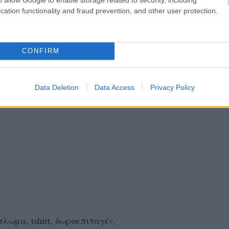
ου, 16:00
cation functionality and fraud prevention, and other user protection.
υ, 9:00
CONFIRM
Data Deletion
Data Access
Privacy Policy
λωμα, tshirt, δωροεπιταγές.