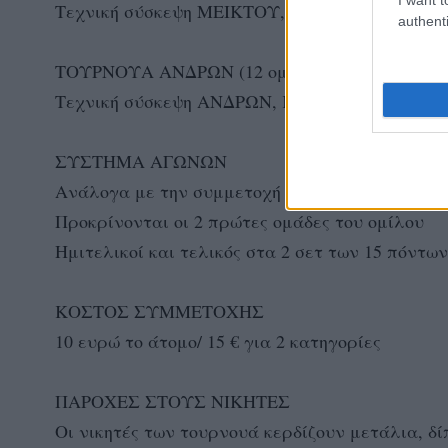
Τεχνική σύσκεψη ΜΕΙΚΤΟΥ, Σάββατο 24 Οκτωβρί
authenti
ΤΟΥΡΝΟΥΑ ΑΝΔΡΩΝ (12 ομάδες)
Τεχνική σύσκεψη ΑΝΔΡΩΝ, Κυριακή 25 Οκτωβρίο
ΣΥΣΤΗΜΑ ΑΓΩΝΩΝ
Ανάλογα με την συμμετοχή των ομάδων
Προκρίνονται οι 2 πρώτες ομάδες του ομίλου
Ημιτελικοί και τελικός στα 2 σετ των 15 πόντων
ΚΟΣΤΟΣ ΣΥΜΜΕΤΟΧΗΣ
10 ευρώ το άτομο/ 15 € για 2 κατηγορίες
ΠΑΡΟΧΕΣ ΣΤΟΥΣ ΝΙΚΗΤΕΣ
Οι νικητές των τουρνουά κερδίζουν μετάλια, δίπ