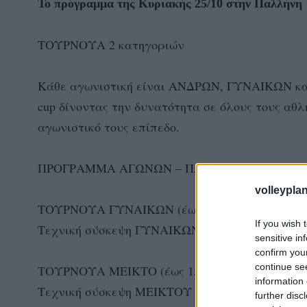
Το πρόγραμμα της Κυριακής 25/10 στην Παλλήνη
ΤΟΥΡΝΟΥΑ 2 κατηγοριών
Κάθε αγωνιστική είναι ΑΝΔΡΩΝ, ΓΥΝΑΙΚΩΝ και ΜΕ
cup δίνοντας την δυνατότητα σε όλους τους αθλ
αγωνιστικό τους επίπεδο.
ΠΡΟΓΡΑΜΜΑ ΑΓΩΝΩΝ – ΠΑΛΛΗΝΗ
volleyplan
ΤΟΥΡΝΟΥΑ ΓΥΝΑΙΚΩΝ (έως 12 ομάδες)
If you wish 
Τεχνική σύσκεψη ΓΥΝΑΙΚΩΝ 8.45 πμ
sensitive in
confirm you
continue se
ΤΟΥΡΝΟΥΑ ΜΕΙΚΤΟ (έως 15 ομάδες)
information 
Τεχνική σύσκεψη ΜΕΙΚΤΟΥ 13.15 μμ
further disc