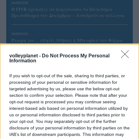
06/08/2026
Η FIVB σχεδιάζει να διοργανώσει το Παγκόσμιο
Πρωτάθλημα τον Δεκέμβριο – Αντιδρούν οι σύλλογοι
06/08/2026
Έτοιμη για… υψηλές πτήσεις η Μπενφίκα του Ψάρρα
με τον «Ιπτάμενο Ολλανδό» Βίλτενμπουργκ
volleyplanet -
Do Not Process My Personal
Information
05/08/2026
Ισόπαλο το πρωτο φιλικό τεστ της Εθνικής στο
If you wish to opt-out of the sale, sharing to third parties, or
Ουρμπίνο
processing of your personal or sensitive information for
targeted advertising by us, please use the below opt-out
section to confirm your selection. Please note that after your
05/08/2026
Προς στρατηγική συνεργασία ΠΑΣΑΠΠ και
opt-out request is processed you may continue seeing
Πανεπιστημίου Πατρών
interest-based ads based on personal information utilized by
us or personal information disclosed to third parties prior to
your opt-out. You may separately opt-out of the further
disclosure of your personal information by third parties on the
IAB’s list of downstream participants. This information may