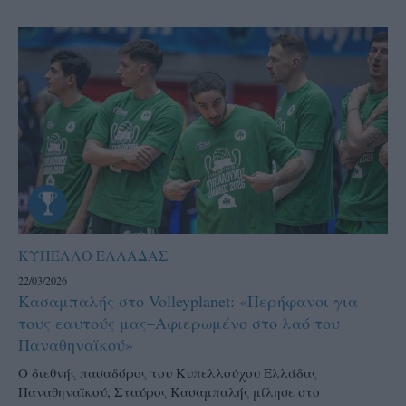
ΚΥΠΕΛΛΟ ΕΛΛΑΔΑΣ
22/03/2026
Κασαμπαλής στο Volleyplanet: «Περήφανοι για
τους εαυτούς μας–Aφιερωμένο στο λαό του
Παναθηναϊκού»
Ο διεθνής πασαδόρος του Κυπελλούχου Ελλάδας
Παναθηναϊκού, Σταύρος Κασαμπαλής μίλησε στο