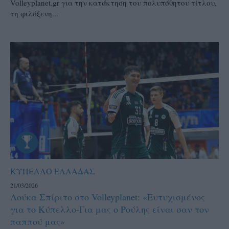
Volleyplanet.gr για την κατάκτηση του πολυπόθητου τίτλου,
τη φιλόξενη...
ΚΥΠΕΛΛΟ ΕΛΛΑΔΑΣ
21/03/2026
Λούκα Σπίριτο στο Volleyplanet: «Ευτυχισμένος
για το Κύπελλο-Για μας ο Ρούλης είναι σαν τον
παππού μας»