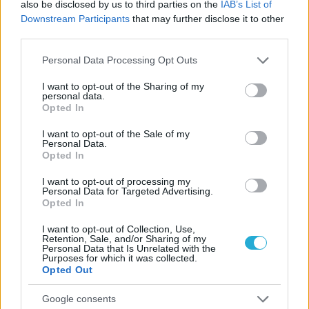
also be disclosed by us to third parties on the
IAB’s List of
ΓΝΩΜΕΣ
Downstream Participants
that may further disclose it to other
third parties.
Please note that this website/app uses one or more Google
Personal Data Processing Opt Outs
services and may gather and store information including but
ΠΕΝΥ ΡΟΝΤΟΓΙΑΝΝΗ
not limited to your visit or usage behaviour. You may click to
I want to opt-out of the Sharing of my
11/03/2026
personal data.
grant or deny consent to Google and its third-party tags to
Από την Περούτζια του 2000
Opted In
use your data for below specified purposes in below Google
στο σήμερα: Tο τρίτο
ευρωπαϊκό ραντεβού του
consent section.
I want to opt-out of the Sale of my
Παναθηναϊκού με την
Personal Data.
ιστορία
Opted In
I want to opt-out of processing my
Personal Data for Targeted Advertising.
Opted In
ΗΛΙΑΣ ΠΑΠΑΪΩΑΝΝΟΥ
08/03/2026
I want to opt-out of Collection, Use,
Retention, Sale, and/or Sharing of my
Αναγνώριση και σεβασμός
Personal Data that Is Unrelated with the
οι σημαντικότερες νίκες του
Purposes for which it was collected.
Α.Ο. Θήρας
Opted Out
Google consents