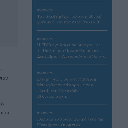
06/08/2026
Το πάλεψε μέχρι τέλους η Εθνική
γυναικών κόντρα στην Ιταλία Β’
06/08/2026
Η FIVB σχεδιάζει να διοργανώσει
το Παγκόσμιο Πρωτάθλημα τον
Δεκέμβριο – Αντιδρούν οι σύλλογοι
α
06/08/2026
 που
Έτοιμη για… υψηλές πτήσεις η
Μπενφίκα του Ψάρρα με τον
«Ιπτάμενο Ολλανδό»
Βίλτενμπουργκ
κό
α το
05/08/2026
Ισόπαλο το πρωτο φιλικό τεστ της
Εθνικής στο Ουρμπίνο