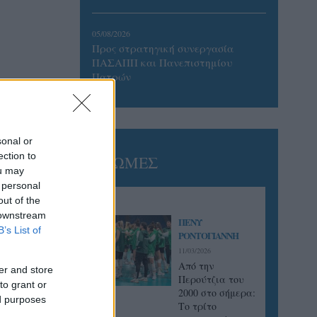
05/08/2026
Προς στρατηγική συνεργασία
ΠΑΣΑΠΠ και Πανεπιστημίου
Πατρών
sonal or
ection to
ΓΝΩΜΕΣ
ou may
 personal
out of the
 downstream
ΠΕΝΥ
B’s List of
ΡΟΝΤΟΓΙΑΝΝΗ
11/03/2026
Από την
er and store
Περούτζια του
to grant or
2000 στο σήμερα:
ed purposes
Tο τρίτο