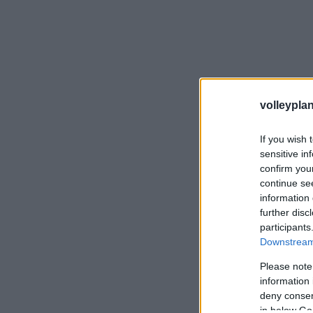
volleyplan
If you wish 
sensitive in
confirm you
continue se
information 
further disc
participants
Downstream 
Please note
information 
deny consent
in below Go