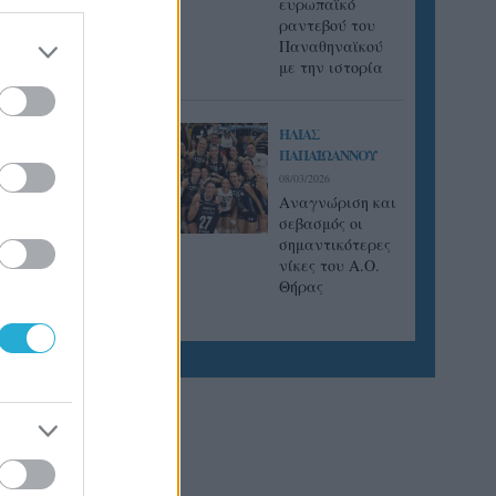
ευρωπαϊκό
ραντεβού του
Παναθηναϊκού
με την ιστορία
ΗΛΙΑΣ
ΠΑΠΑΪΩΑΝΝΟΥ
08/03/2026
Αναγνώριση και
σεβασμός οι
σημαντικότερες
νίκες του Α.Ο.
Θήρας