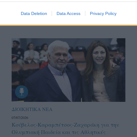
Data Deletion
Data Access
Privacy Policy
ΔΙΟΙΚΗΤΙΚΑ ΝΕΑ
07/07/2026
Κούβελος-Καραμπέτσος-Ζαχαράκη για την
Ολυμπιακή Παιδεία και τις Αθλητικές