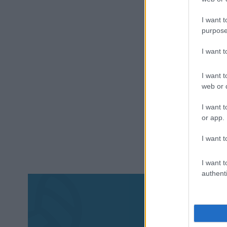
I want t
purpose
I want 
I want t
web or d
I want t
or app.
I want t
I want t
authenti
Aκολου
πα