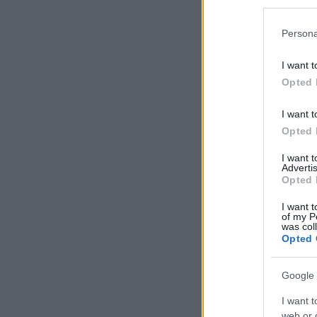
Persona
I want t
Opted 
I want t
Opted 
I want 
Advertis
Opted 
I want t
of my P
was col
Opted 
Google 
I want t
web or d