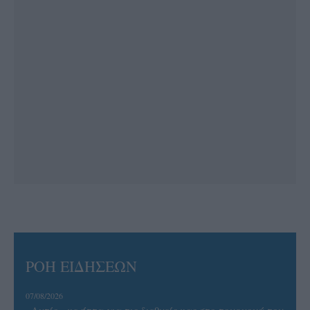
ΡΟΗ ΕΙΔΗΣΕΩΝ
07/08/2026
«Αντίο» με ήττα για τις διεθνείς μας στο τουρνουά του