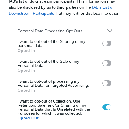
IAB’s list of downstream participants. This information may
also be disclosed by us to third parties on the
IAB’s List of
Downstream Participants
that may further disclose it to other
third parties.
Please note that this website/app uses one or more Google
Personal Data Processing Opt Outs
services and may gather and store information including but
not limited to your visit or usage behaviour. You may click to
I want to opt-out of the Sharing of my
personal data.
grant or deny consent to Google and its third-party tags to
Opted In
use your data for below specified purposes in below Google
consent section.
I want to opt-out of the Sale of my
Personal Data.
Opted In
I want to opt-out of processing my
Personal Data for Targeted Advertising.
Opted In
I want to opt-out of Collection, Use,
Retention, Sale, and/or Sharing of my
Personal Data that Is Unrelated with the
Purposes for which it was collected.
Opted Out