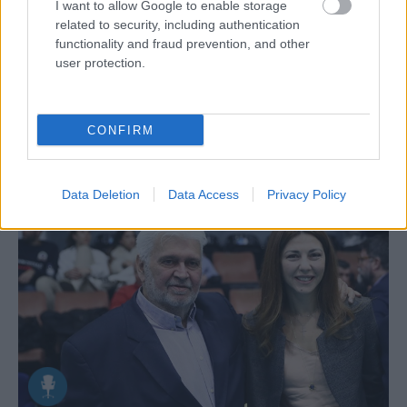
ΔΙΟΙΚΗΤΙΚΑ ΝΕΑ
I want to allow Google to enable storage
related to security, including authentication
05/08/2026
functionality and fraud prevention, and other
Προς στρατηγική συνεργασία ΠΑΣΑΠΠ και
user protection.
Πανεπιστημίου Πατρών
Τις βάσεις για μια μόνιμη στρατηγική συνεργασία, με
επίκεντρο τον αθλητισμό, την εκπαίδευση, την
CONFIRM
επιστημονική έρευνα και την καινοτομία, έθεσαν ο
ΠΑΣΑΠΠ...
Data Deletion
Data Access
Privacy Policy