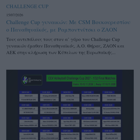
CHALLENGE CUP
15/07/2026
Challenge Cup γυναικών: Με CSM Βουκουρεστίου
ο Παναθηναϊκός, με Ραμποντνίτσκι ο ΖΑΟΝ
Τους αντιπάλους τους στον α’ γύρο του Challenge Cup
γυναικών έμαθαν Παναθηναϊκός, Α.Ο. Θήρας, ΖΑΟΝ και
ΑΕΚ στην κλήρωση των Κύπελων της Ευρωπαϊκής...