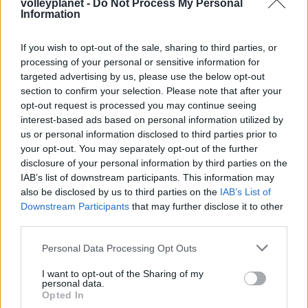
volleyplanet -
Do Not Process My Personal
τίποτα άλλο. Ξέρουμε πολύ καλά ότι η ατμόσφαιρα θα
Information
είναι πολύ ζεστή, οι φίλαθλοι είναι πολύ ενθουσιώδεις.
Σε κάθε περίπτωση εμείς ως ομάδα είμαστε εδώ για να
If you wish to opt-out of the sale, sharing to third parties, or
processing of your personal or sensitive information for
αγωνιστούμε» .
targeted advertising by us, please use the below opt-out
section to confirm your selection. Please note that after your
TAGS
opt-out request is processed you may continue seeing
#ΜΟΥΝΙΟΘ
#ΟΛΥΜΠΙΑΚΟΣ
#ΟΡΝΤΟΥΝΑ
interest-based ads based on personal information utilized by
us or personal information disclosed to third parties prior to
#ΡΑΒΕΝΑ
#ΣΟΛΙ
#ΧΡΙΣΤΟΦΙΔΕΛΗΣ
your opt-out. You may separately opt-out of the further
disclosure of your personal information by third parties on the
IAB’s list of downstream participants. This information may
also be disclosed by us to third parties on the
IAB’s List of
Downstream Participants
that may further disclose it to other
third parties.
Please note that this website/app uses one or more Google
Personal Data Processing Opt Outs
services and may gather and store information including but
not limited to your visit or usage behaviour. You may click to
I want to opt-out of the Sharing of my
personal data.
grant or deny consent to Google and its third-party tags to
Opted In
use your data for below specified purposes in below Google