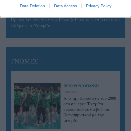
Data Deletion
Data Access
Privacy Policy
05/08/2026
Πρώτο δυνατό τεστ της Εθνικής Γυναικών επί ιταλικού
εδάφους με Σουηδία
ΓΝΩΜΕΣ
ΠΕΝΥ ΡΟΝΤΟΓΙΑΝΝΗ
11/03/2026
Από την Περούτζια του 2000
στο σήμερα: Tο τρίτο
ευρωπαϊκό ραντεβού του
Παναθηναϊκού με την
ιστορία