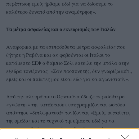
περίπτωση εμείς ήρθαμε εδώ για να δώσουμε το
καλύτερο δυνατό από την αναμέτρηση».
Τα μέτρα ασφαλείας και ο εκνευρισμός των Ιταλών
Αναφορικά με τα επιπρόσθετα μέτρα ασφαλείας που
ζήτησε η Ραβένα και αν φοβούνται οι Ιταλοί το
κατάμεστο ΣΕΦ ο Φάμπιο Σόλι έστειλε την μπάλα στην
εξέδρα τονίζοντας «Σαν προπονητής, δεν γνωρίζω κάτι,
εμείς και οι παίκτες μου είναι εδώ για να αγωνιστούν».
Από την πλευρά του ο Ορντούνα έδειξε περισσότερο
«γνώστης» της κατάστασης υπογραμμίζοντας ωστόσο
απάντησε «διπλωματικά» τονίζοντας «Εμείς, οι παίκτες
της ομάδας και το τεχνικό τιμ είμαστε εδώ γα να
συγκεντρωθούμε σε αυτό που θα γίνει εντός
αγωνιστικού χώρου. Ήρθαμε για να παίξουμε βόλεϊ και