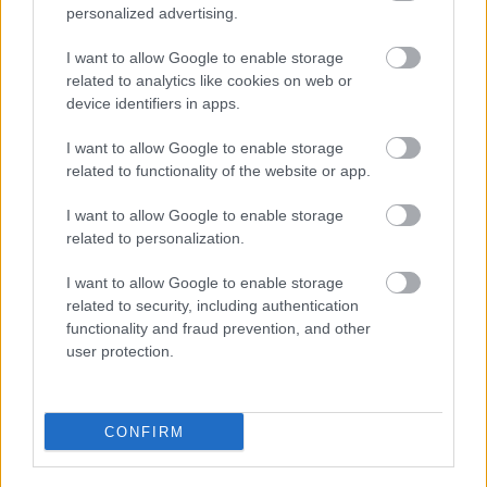
personalized advertising.
Το πάλεψε μέχρι τέλους η Εθνική γυναικών κόντρα
στην Ιταλία Β’
I want to allow Google to enable storage
related to analytics like cookies on web or
06/08/2026
device identifiers in apps.
Η FIVB σχεδιάζει να διοργανώσει το Παγκόσμιο
Πρωτάθλημα τον Δεκέμβριο – Αντιδρούν οι σύλλογοι
I want to allow Google to enable storage
related to functionality of the website or app.
06/08/2026
I want to allow Google to enable storage
Έτοιμη για… υψηλές πτήσεις η Μπενφίκα του Ψάρρα
related to personalization.
με τον «Ιπτάμενο Ολλανδό» Βίλτενμπουργκ
I want to allow Google to enable storage
related to security, including authentication
05/08/2026
functionality and fraud prevention, and other
Ισόπαλο το πρωτο φιλικό τεστ της Εθνικής στο
user protection.
Ουρμπίνο
05/08/2026
CONFIRM
Προς στρατηγική συνεργασία ΠΑΣΑΠΠ και
Πανεπιστημίου Πατρών