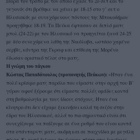
Παρά τον τρόπο με τον οποίο έχασε το 2ο σετ και το
γεγονός ότι βρέθηκε να χάνει με 18-15 στο γ’ σετ ο
Ηλυσιακός με συνεχόμενους πόντους της Μπακοδήμου
προηγήθηκε 18-19. Τα Πεύκα έφτασαν σε διπλό ματς
μπολ (24-22) με τον Ηλυσιακό να προηγείται ξανά 24-25
με δύο συνεχόμενα λάθη της Νικόλοβα, ωστόσο χαμένο
σερβίς, κόντρα της Γκραφ και επίθεση της Μορένο
έδωσαν οριστικό τέλος στο ματς.
Η γνώμη του πάγκου
«Ήταν ένα
Κώστας Παπαδόπουλος (προπονητής Πεύκων):
πολύ κρίσιμο ματς παρόλο που είμαστε στην αρχή του Β’
γύρου αφού ξέρουμε ότι είμαστε πολλές ομάδες κοντά
στη βαθμολογία με τους ίδιους στόχους. Ήταν ένα
κίνητρο ότι δεν είχαμε ξεκινήσει καλά τη σεζόν στην
έδρα του Ηλυσιακού, αλλά το πιο σημαντικό είναι ότι
συνεχίζουμε να παίζουμε σε ένα ρυθμό που είναι κοντά
στα στάνταρντς ματς, ακόμη και σε παιχνίδια με μεγάλη
πίεση. Κι αυτό δείχνει ότι έχουμε πίστη στις δυνάμεις