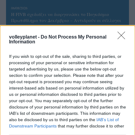
06/08/2026
Η FIVB σχεδιάζει να διοργανώσει το Παγκόσμιο
Πρωτάθλημα τον Δεκέμβριο – Αντιδρούν οι σύλλογοι
volleyplanet -
Do Not Process My Personal
06/08/2026
Information
Έτοιμη για… υψηλές πτήσεις η Μπενφίκα του Ψάρρα
με τον «Ιπτάμενο Ολλανδό» Βίλτενμπουργκ
If you wish to opt-out of the sale, sharing to third parties, or
processing of your personal or sensitive information for
05/08/2026
targeted advertising by us, please use the below opt-out
Ισόπαλο το πρωτο φιλικό τεστ της Εθνικής στο
section to confirm your selection. Please note that after your
Ουρμπίνο
opt-out request is processed you may continue seeing
interest-based ads based on personal information utilized by
us or personal information disclosed to third parties prior to
05/08/2026
your opt-out. You may separately opt-out of the further
Προς στρατηγική συνεργασία ΠΑΣΑΠΠ και
disclosure of your personal information by third parties on the
Πανεπιστημίου Πατρών
IAB’s list of downstream participants. This information may
also be disclosed by us to third parties on the
IAB’s List of
Downstream Participants
that may further disclose it to other
third parties.