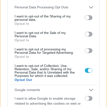
Please note that this website/app uses one or more Google
Personal Data Processing Opt Outs
ΓΝΩΜΕΣ
services and may gather and store information including but
not limited to your visit or usage behaviour. You may click to
I want to opt-out of the Sharing of my
personal data.
grant or deny consent to Google and its third-party tags to
Opted In
use your data for below specified purposes in below Google
ΠΕΝΥ ΡΟΝΤΟΓΙΑΝΝΗ
consent section.
I want to opt-out of the Sale of my
11/03/2026
Personal Data.
Από την Περούτζια του 2000
Opted In
στο σήμερα: Tο τρίτο
ευρωπαϊκό ραντεβού του
I want to opt-out of processing my
Personal Data for Targeted Advertising.
Παναθηναϊκού με την
Opted In
ιστορία
I want to opt-out of Collection, Use,
Retention, Sale, and/or Sharing of my
Personal Data that Is Unrelated with the
Purposes for which it was collected.
ΗΛΙΑΣ ΠΑΠΑΪΩΑΝΝΟΥ
Opted Out
08/03/2026
Αναγνώριση και σεβασμός
Google consents
οι σημαντικότερες νίκες του
Α.Ο. Θήρας
I want to allow Google to enable storage
related to advertising like cookies on web or