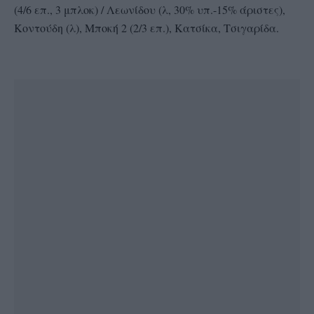
(4/6 επ., 3 μπλοκ) / Λεωνίδου (λ, 30% υπ.-15% άριστες),
Κοντούδη (λ), Μποκή 2 (2/3 επ.), Κατσίκα, Τσιγαρίδα.