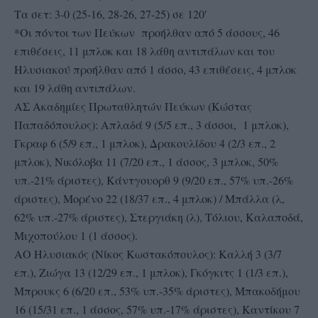
Τα σετ: 3-0 (25-16, 28-26, 27-25) σε 120′
*Οι πόντοι των Πεύκων προήλθαν από 5 άσσους, 46
επιθέσεις, 11 μπλοκ και 18 λάθη αντιπάλων και του
Ηλυσιακού προήλθαν από 1 άσσο, 43 επιθέσεις, 4 μπλοκ
και 19 λάθη αντιπάλων.
ΑΣ Ακαδημίες Πρωταθλητών Πεύκων (Κώστας
Παπαδόπουλος): Απλαδά 9 (5/5 επ., 3 άσσοι, 1 μπλοκ),
Γκραφ 6 (5/9 επ., 1 μπλοκ), Δρακουλίδου 4 (2/3 επ., 2
μπλοκ), Νικόλοβα 11 (7/20 επ., 1 άσσος, 3 μπλοκ, 50%
υπ.-21% άριστες), Κάντγουορθ 9 (9/20 επ., 57% υπ.-26%
άριστες), Μορένο 22 (18/37 επ., 4 μπλοκ) / Μπάλλα (λ,
62% υπ.-27% άριστες), Στεργιάκη (λ), Τόλιου, Καλαποδά,
Μιχοπούλου 1 (1 άσσος).
ΑΟ Ηλυσιακός (Νίκος Κωστακόπουλος): Καλλή 3 (3/7
επ.), Ζιώγα 13 (12/29 επ., 1 μπλοκ), Γκόγκιτς 1 (1/3 επ.),
Μπρουκς 6 (6/20 επ., 53% υπ.-35% άριστες), Μπακοδήμου
16 (15/31 επ., 1 άσσος, 57% υπ.-17% άριστες), Καντίκου 7