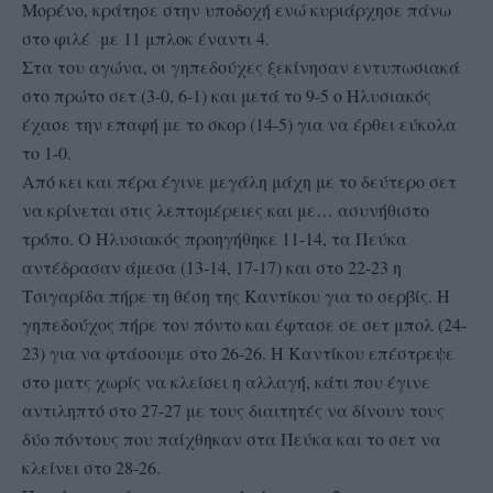
Μορένο, κράτησε στην υποδοχή ενώ κυριάρχησε πάνω
στο φιλέ με 11 μπλοκ έναντι 4.
Στα του αγώνα, οι γηπεδούχες ξεκίνησαν εντυπωσιακά
στο πρώτο σετ (3-0, 6-1) και μετά το 9-5 ο Ηλυσιακός
έχασε την επαφή με το σκορ (14-5) για να έρθει εύκολα
το 1-0.
Από κει και πέρα έγινε μεγάλη μάχη με το δεύτερο σετ
να κρίνεται στις λεπτομέρειες και με… ασυνήθιστο
τρόπο. Ο Ηλυσιακός προηγήθηκε 11-14, τα Πεύκα
αντέδρασαν άμεσα (13-14, 17-17) και στο 22-23 η
Τσιγαρίδα πήρε τη θέση της Καντίκου για το σερβίς. Η
γηπεδούχος πήρε τον πόντο και έφτασε σε σετ μπολ (24-
23) για να φτάσουμε στο 26-26. Η Καντίκου επέστρεψε
στο ματς χωρίς να κλείσει η αλλαγή, κάτι που έγινε
αντιληπτό στο 27-27 με τους διαιτητές να δίνουν τους
δύο πόντους που παίχθηκαν στα Πεύκα και το σετ να
κλείνει στο 28-26.