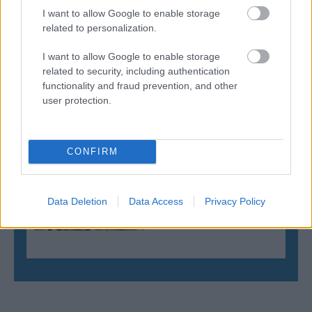
11/03/2026
I want to allow Google to enable storage
Από την Περούτζια του 2000
related to personalization.
στο σήμερα: Tο τρίτο
ευρωπαϊκό ραντεβού του
I want to allow Google to enable storage
Παναθηναϊκού με την
related to security, including authentication
ιστορία
functionality and fraud prevention, and other
user protection.
ΗΛΙΑΣ ΠΑΠΑΪΩΑΝΝΟΥ
08/03/2026
CONFIRM
Αναγνώριση και σεβασμός
οι σημαντικότερες νίκες του
Α.Ο. Θήρας
Data Deletion
Data Access
Privacy Policy