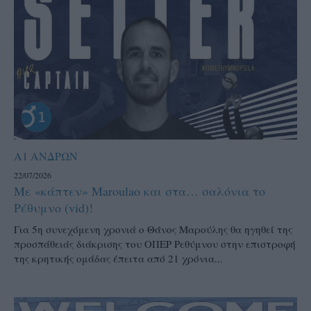
Α1 ΑΝΔΡΩΝ
22/07/2026
Με «κάπτεν» Maroulao και στα… σαλόνια το
Ρέθυμνο (vid)!
Για 5η συνεχόμενη χρονιά ο Θάνος Μαρούλης θα ηγηθεί της
προσπάθειάς διάκρισης του ΟΠΕΡ Ρεθύμνου στην επιστροφή
της κρητικής ομάδας έπειτα από 21 χρόνια...