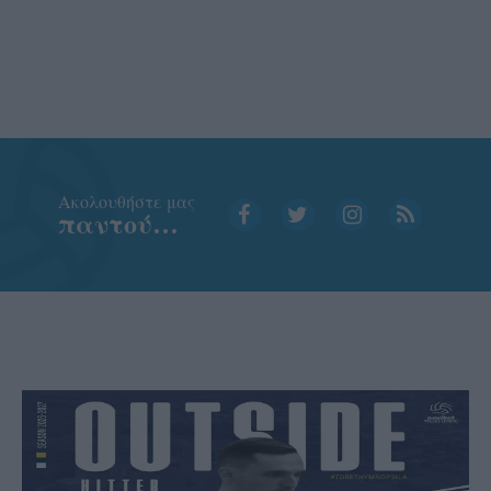
Aκολουθήστε μας
παντού…