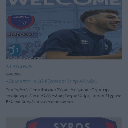
Α1 ΑΝΔΡΩΝ
20/07/2026
«Πειρατής» ο Αλέξανδρος Ιντρισλλάρι
Τον “γάντζο” του Φοίνικα Σύρου θα “φοράει” για την
ερχόμενη σεζόν ο Αλέξανδρος Ιντρισλλάρι, με τον 21χρονο
Έλληνα διαγώνιο να ανακοιώνεται...