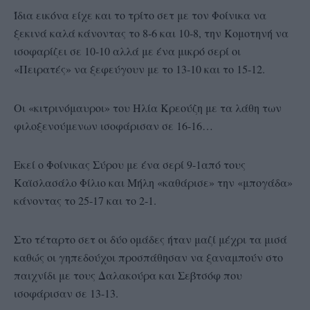
Ίδια εικόνα είχε και το τρίτο σετ με τον Φοίνικα να
ξεκινά καλά κάνοντας το 8-6 και 10-8, την Κομοτηνή να
ισοφαρίζει σε 10-10 αλλά με ένα μικρό σερί οι
«Πειρατές» να ξεφεύγουν με το 13-10 και το 15-12.
Οι «κιτρινόμαυροι» του Ηλία Κρεούζη με τα λάθη των
φιλοξενούμενων ισοφάρισαν σε 16-16…
Εκεί ο Φοίνικας Σύρου με ένα σερί 9-1από τους
Καϊσλασάλο Φίλιο και Μήλη «καθάρισε» την «μπογάδα»
κάνοντας το 25-17 και το 2-1.
Στο τέταρτο σετ οι δύο ομάδες ήταν μαζί μέχρι τα μισά
καθώς οι γηπεδούχοι προσπάθησαν να ξαναμπούν στο
παιχνίδι με τους Δαλακούρα και Σεβτσόφ που
ισοφάρισαν σε 13-13.