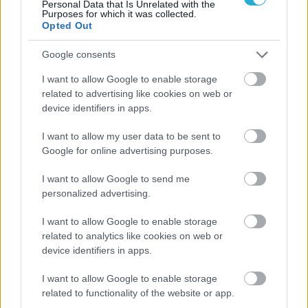
Η FIVB σχεδιάζει να διοργανώσει το Παγκόσμιο
Personal Data that Is Unrelated with the
Purposes for which it was collected.
Πρωτάθλημα τον Δεκέμβριο – Αντιδρούν οι σύλλογοι
Opted Out
Google consents
06/08/2026
Έτοιμη για… υψηλές πτήσεις η Μπενφίκα του Ψάρρα
I want to allow Google to enable storage
με τον «Ιπτάμενο Ολλανδό» Βίλτενμπουργκ
related to advertising like cookies on web or
device identifiers in apps.
05/08/2026
I want to allow my user data to be sent to
Ισόπαλο το πρωτο φιλικό τεστ της Εθνικής στο
Google for online advertising purposes.
Ουρμπίνο
I want to allow Google to send me
personalized advertising.
I want to allow Google to enable storage
ΓΝΩΜΕΣ
related to analytics like cookies on web or
device identifiers in apps.
I want to allow Google to enable storage
related to functionality of the website or app.
ΠΕΝΥ ΡΟΝΤΟΓΙΑΝΝΗ