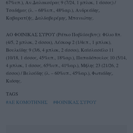
67%υπ.), Αν.Δαλακούρας 9 (7/24, 1 μπλοκ, 1 άσσος) /
Τσαδήμας (λ. – 68%υπ., 48%αρ.), Ανδρεάδης,
Καβαρατζής, Δαλδαβερέμης, Μπανιώτης.
ΑΟ ΦΟΙΝΙΚΑΣ ΣΥΡΟΥ (Ράτκο Παβλίσεβιτς): Φίλιο 8π.
(4/5, 2 μπλοκ, 2 άσσοι), Λέσκοφ 2 (1/4επ., 1 μπλοκ),
Βουλκίδης 9 (3/6, 4 μπλοκ, 2 άσσοι), Καϊσλασάλο 11
(10/18, 1 άσσος, 45%υπ., 18%αρ.), Παπαδόπουλος 10 (5/14,
4 μπλοκ, 1 άσσος, 65%υπ., 41%αρ.), Μήλης 23 (21/26, 2
άσσοι) / Βελούδης (λ. – 60%υπ., 45%αρ.), Φωτιάδης,
Κιόσης.
TAGS
#ΑΕ ΚΟΜΟΤΗΝΗΣ
#ΦΟΙΝΙΚΑΣ ΣΥΡΟΥ