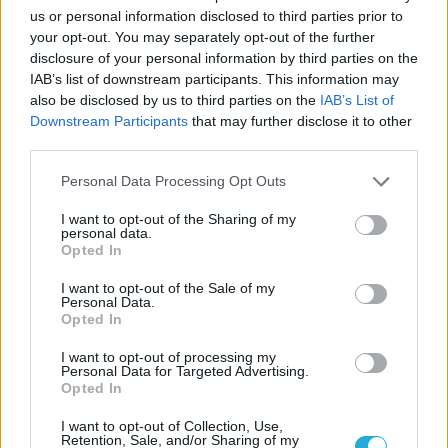
us or personal information disclosed to third parties prior to
your opt-out. You may separately opt-out of the further
disclosure of your personal information by third parties on the
IAB’s list of downstream participants. This information may
ΡΟΗ ΕΙΔΗΣΕΩΝ
also be disclosed by us to third parties on the
IAB’s List of
Downstream Participants
that may further disclose it to other
08/08/2026
third parties.
Δείπνο της ΕΟΠΕ προς τιμήν του Ισίδωρου Κούβελου
παρουσία των Εθνικών ομάδων
Please note that this website/app uses one or more Google
Personal Data Processing Opt Outs
services and may gather and store information including but
not limited to your visit or usage behaviour. You may click to
I want to opt-out of the Sharing of my
personal data.
07/08/2026
grant or deny consent to Google and its third-party tags to
Opted In
«Αντίο» με ήττα για τις διεθνείς μας στο τουρνουά του
use your data for below specified purposes in below Google
Ουρμπίνο
consent section.
I want to opt-out of the Sale of my
Personal Data.
Opted In
06/08/2026
Το πάλεψε μέχρι τέλους η Εθνική γυναικών κόντρα
I want to opt-out of processing my
Personal Data for Targeted Advertising.
στην Ιταλία Β’
Opted In
I want to opt-out of Collection, Use,
06/08/2026
Retention, Sale, and/or Sharing of my