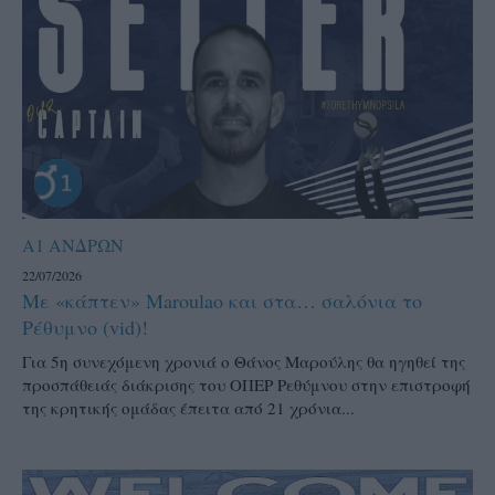
Α1 ΑΝΔΡΩΝ
22/07/2026
Με «κάπτεν» Maroulao και στα… σαλόνια το
Ρέθυμνο (vid)!
Για 5η συνεχόμενη χρονιά ο Θάνος Μαρούλης θα ηγηθεί της
προσπάθειάς διάκρισης του ΟΠΕΡ Ρεθύμνου στην επιστροφή
της κρητικής ομάδας έπειτα από 21 χρόνια...