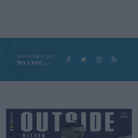
Aκολουθήστε μας
παντού…