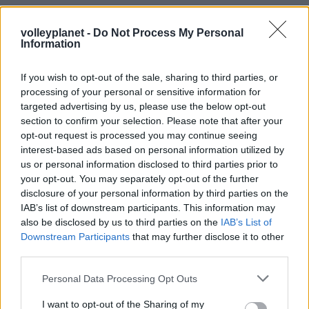
Από την πλευρά του ο Κώστας Παϊσιάδης, μέλος του
volleyplanet -
Do Not Process My Personal
ΤΑΑ ΠΑΟΚ είπε: «Δεν θα αναφερθώ καθόλου σε
Information
επίπεδο νομικό η προκήρυξης. Είμαι από τους
παλαιότερους εκπροσώπους ομάδων στη Λίγκα και
If you wish to opt-out of the sale, sharing to third parties, or
πραγματικά εκφράζω την απογοήτευση μου ειδικά σε
processing of your personal or sensitive information for
targeted advertising by us, please use the below opt-out
ένα άθλημα που δεν διακυβεύονται εκατομμύρια.
section to confirm your selection. Please note that after your
opt-out request is processed you may continue seeing
Σκοπός της ΕΣΑΠ θα έπρεπε να είναι το γενικό σύνολο
interest-based ads based on personal information utilized by
us or personal information disclosed to third parties prior to
και η ανάδειξη του αθλήματος. Πλέον με αυτή την
your opt-out. You may separately opt-out of the further
απόφαση διαλύεται αυτή η όμορφη σχέση και ανοίγουν
disclosure of your personal information by third parties on the
οι ασκοί του Αιόλου. Είναι φανερό ότι ο ΠΑΟΚ
IAB’s list of downstream participants. This information may
βάλλεται. Νιώθω απογοητευμένος από αυτή την εξέλιξη.
also be disclosed by us to third parties on the
IAB’s List of
Downstream Participants
that may further disclose it to other
Για να παρθεί μια απόφαση σε ένα τέτοιο θέμα όπως
third parties.
ήταν η αναβολή δεν χρειαζόταν ούτε προκήρυξη. Είναι
προφανές ότι μια ομάδα δεν μπορεί να δώσει μέσα σε
Please note that this website/app uses one or more Google
Personal Data Processing Opt Outs
services and may gather and store information including but
πέντε ημέρες τρία ματς (με δύο μετακινήσεις, η μία
not limited to your visit or usage behaviour. You may click to
I want to opt-out of the Sharing of my