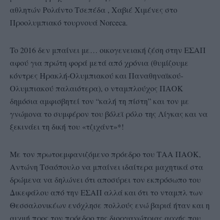
αθλητών Ρολάντο Τσεπέδα , Χαβιέ Χιμένες στο
Προολυμπιακό τουρνουά Norceca.
To 2016 δεν μπαίνει με… οικογενειακή ζέση στην ΕΣΑΠ
αφού για πρώτη φορά μετά από χρόνια (θυμίζουμε
κόντρες Ηρακλή-Ολυμπιακού και Παναθηναϊκού-
Ολυμπιακού παλαιότερα), ο νταμπλούχος ΠΑΟΚ
δημόσια αμφισβητεί τον “καλή τη πίστη” και τον με
γνώμονα το συμφέρον του βόλεϊ ρόλο της Λίγκας και να
ξεκινάει τη δική του «τζιχάντ»*!
Με τον πρωτοεμφανιζόμενο πρόεδρο του ΤΑΑ ΠΑΟΚ,
Αντώνη Τσαόπουλο να μπαίνει ιδαίτερα μαχητικά στα
δρώμενα να δηλώνει ότι αποσύρει τον εκπρόσωπο του
Δικεφάλου από την ΕΣΑΠ αλλά και ότι το νταμπλ των
Θεσσαλονικέων ενόχλησε πολλούς ενώ βαριά ήταν και η
αιχμή προς τον πρόεδρο της διοργανώτριας αρχής που