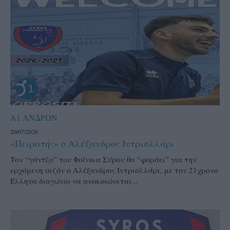
Α1 ΑΝΔΡΩΝ
20/07/2026
«Πειρατής» ο Αλέξανδρος Ιντρισλλάρι
Τον “γάντζο” του Φοίνικα Σύρου θα “φοράει” για την
ερχόμενη σεζόν ο Αλέξανδρος Ιντρισλλάρι, με τον 21χρονο
Έλληνα διαγώνιο να ανακοιώνεται...