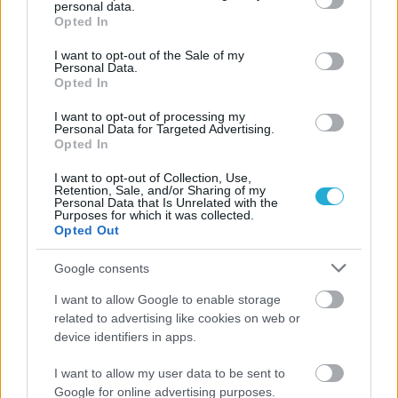
μάλιστα στο εξωτερικό), έχοντας μπροστά της ένα
personal data.
grant or deny consent to Google and its third-party tags to
Opted In
μεγάλο ευρωπαϊκό παιχνίδι. Όπου και να το λέγαμε
use your data for below specified purposes in below Google
αυτό θα μας έλεγαν ότι είστε τρελοί. Και το λέει αυτό
consent section.
I want to opt-out of the Sale of my
Personal Data.
ένας άνθρωπος που είναι από τα παλιότερα μέλη της
Opted In
ΕΣΑΠ και που πάντα κινούνταν στο πνεύμα της
εξυπηρέτησης των σωματείων».
I want to opt-out of processing my
Personal Data for Targeted Advertising.
*Ο διεθνής σήμερα όρος Τζιχάντ (αραβικά:جهاد, ΙΡΑ: /
Opted In
ʤɪhæːd/) είναι αραβική λέξη που σημαίνει γενικά αγώνας,
I want to opt-out of Collection, Use,
προσπάθεια (1), το να μοχθεί κανείς με όλες του τις
Retention, Sale, and/or Sharing of my
Personal Data that Is Unrelated with the
δυνάμεις ή να αντιμάχεται οποιoδήποτε αντικείμενο
Purposes for which it was collected.
Opted Out
αποδοκιμασίας(2).
Google consents
TAGS
I want to allow Google to enable storage
#ΕΣΑΠ
#ΠΑΟΚ
related to advertising like cookies on web or
device identifiers in apps.
I want to allow my user data to be sent to
Google for online advertising purposes.