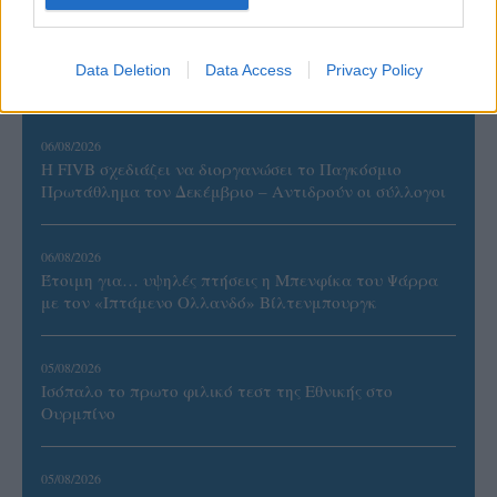
Data Deletion
Data Access
Privacy Policy
ΡΟΗ ΕΙΔΗΣΕΩΝ
06/08/2026
Η FIVB σχεδιάζει να διοργανώσει το Παγκόσμιο
Πρωτάθλημα τον Δεκέμβριο – Αντιδρούν οι σύλλογοι
06/08/2026
Έτοιμη για… υψηλές πτήσεις η Μπενφίκα του Ψάρρα
με τον «Ιπτάμενο Ολλανδό» Βίλτενμπουργκ
05/08/2026
Ισόπαλο το πρωτο φιλικό τεστ της Εθνικής στο
Ουρμπίνο
05/08/2026