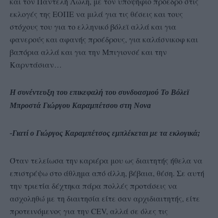
και τον Παντελή Λώλη, με τον υποψήφιο πρόεδρο στις
εκλογές της ΕΟΠΕ να μιλά για τις θέσεις και τους
στόχους του για το ελληνικό βόλεϊ αλλά και για
φανερούς και αφανής προέδρους, για καλάσνικοφ και
βαπόρια αλλά και για την Μπιγιονσέ και την
Καρντάσιαν…
Η συνέντευξη του επικεφαλή του συνδυασμού Το Βόλεϊ
Μπροστά Γιώργου Καραμπέτσου στη Nova
-Γιατί ο Γιώργος Καραμπέτσος εμπλέκεται με τα εκλογικά;
Όταν τελείωσα την καριέρα μου ως διαιτητής ήθελα να
επιστρέψω στο άθλημα από άλλη, βέβαια, θέση. Σε αυτή
την τριετία δέχτηκα πάρα πολλές προτάσεις να
ασχοληθώ με τη διαιτησία είτε σαν αρχιδιαιτητής, είτε
προτεινόμενος για την CEV, αλλά σε όλες τις