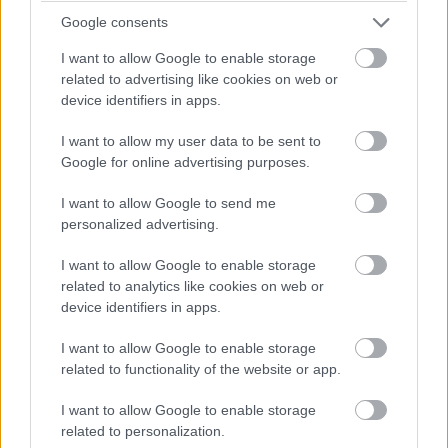
είπα ‘να πας μετά χαράς’. Πίστευαν βέβαια πως αν θα
Google consents
πάρουν τον Γκιούρδα στην Εθνική ομάδα, εγώ θα χάσω
I want to allow Google to enable storage
ψήφους.
related to advertising like cookies on web or
device identifiers in apps.
-Λίγκα Α1 Γυναικών θα κάνει ο Καραμπέτσος, αν βγει
I want to allow my user data to be sent to
πρόεδρος;
Google for online advertising purposes.
I want to allow Google to send me
Ό,τι θα γίνεται στην Ομοσπονδία θα γίνεται επειδή θα
personalized advertising.
το προτείνουν τα σωματεία. Εγώ δεν θα πάω στην
Ομοσπονδία να κάνω ό,τι κατεβάζει το κεφάλι μου. Θα
I want to allow Google to enable storage
related to analytics like cookies on web or
εκτελώ τις εντολές των σωματείων. Θα συμμετέχουμε
device identifiers in apps.
σε οποιαδήποτε συζήτηση. Μπορούμε να διαθέτουμε σε
κάθε περίπτωση ειδικούς για να διευκολύνουν, αλλά τις
I want to allow Google to enable storage
αποφάσεις θα τις παίρνουν τα σωματεία.
related to functionality of the website or app.
I want to allow Google to enable storage
Θα σας πω για την Ανάπτυξη, μια λέξη που την
related to personalization.