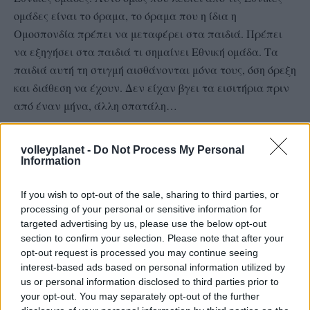
ομάδες είναι το όραμα, το όραμα που η ίδια η
Ομοσπονδία πρέπει να μεταφέρει στα παιδιά. Πρέπει
να εξηγήσει στα παιδιά τι σημαίνει Εθνική ομάδα. Τα
παιδιά αυτή τη στιγμή αισθάνονται μόνα τους, όση όρεξη
και διάθεση να έχουν. Δεν είχαν βγει τα εισιτήρια πριν
από έναν μήνα, άλλη σπατάλη…
Ενώ μπορούμε να μετακινηθούμε ας πούμε για
volleyplanet -
Do Not Process My Personal
Information
παράδειγμα με 5.000 ευρώ, η καθυστέρηση, λόγω των
εκλογών, μπορεί να μας στοιχίσει διπλάσια και
If you wish to opt-out of the sale, sharing to third parties, or
τριπλάσια χρήματα. Εδώ χάσαμε τον προπονητή στην
processing of your personal or sensitive information for
Εθνική ομάδα, τι να λέμε τώρα. Και ο προπονητής, όπως
targeted advertising by us, please use the below opt-out
έχω πληροφορηθεί, δεν είχε συμβόλαιο. Γιατί έφυγε ο
section to confirm your selection. Please note that after your
προπονητής; Γιατί δεν τον ρωτάμε γιατί έφυγε ο
opt-out request is processed you may continue seeing
interest-based ads based on personal information utilized by
προπονητής; Μιλάω για τον κύριο Καλμαζίδη. Γιατί
us or personal information disclosed to third parties prior to
έφυγε; Και δεν είχε συμβόλαιο; Πώς έχουμε έναν
your opt-out. You may separately opt-out of the further
προπονητή στην Εθνική ομάδα χωρίς συμβόλαιο; Και πώς