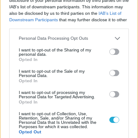
disclosure of your personal information by third parties on the
προτείνουμε έναν προπονητή χωρίς να τον έχουμε
IAB’s list of downstream participants. This information may
also be disclosed by us to third parties on the
IAB’s List of
δεσμεύσει; Να μας φύγει δηλαδή, να πηδήξει από τη
Downstream Participants
that may further disclose it to other
βάρκα έναν μήνα πριν πάμε σε μια σοβαρή διοργάνωση;
third parties.
Please note that this website/app uses one or more Google
Personal Data Processing Opt Outs
Είναι απίστευτο αυτό που γίνεται με τις Εθνικές ομάδες.
services and may gather and store information including but
Ρωτάτε αν είναι πληρωμένα τα 100 ευρώ την εβδομάδα
not limited to your visit or usage behaviour. You may click to
I want to opt-out of the Sharing of my
personal data.
οι αθλητές; Τα 100 ευρώ είναι τα τηλέφωνά τους, η
grant or deny consent to Google and its third-party tags to
Opted In
use your data for below specified purposes in below Google
πορτοκαλάδα και ένα σάντουιτς που θα φάνε. Δεν
consent section.
ενδιαφέρεται κανείς για την Εθνική ομάδα. Πιθανολογώ
I want to opt-out of the Sale of my
Personal Data.
μόνο αυτοί που είναι οι υπάλληλοι οι καθ΄ ύλην
Opted In
αρμόδιοι, προπονητές, τιμ μάνατζερ…
I want to opt-out of processing my
Personal Data for Targeted Advertising.
Opted In
Πήραν και τον κουμπάρο μου τιμ μάνατζερ γιατί
νόμιζαν πως θα τον έχω δίπλα μου να με διευκολύνει
I want to opt-out of Collection, Use,
Retention, Sale, and/or Sharing of my
στις εκλογές. Όχι! Ο Γκιούρδας είναι για να είναι σε
Personal Data that Is Unrelated with the
Purposes for which it was collected.
αυτή τη θέση. Και πολλά άλλα παιδιά. Για αυτό όταν
Opted Out
του έκαναν την πρόταση να πάει στην Εθνική ομάδα τού