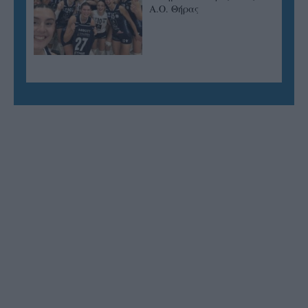
Α.Ο. Θήρας