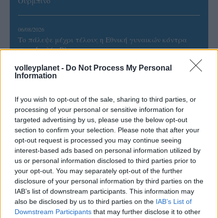
Ουρμπίνο
06/08/2026
Το πάλεψε μέχρι τέλους η Εθνική γυναικών κόντρα
στην Ιταλία Β’
volleyplanet -
Do Not Process My Personal
Information
06/08/2026
Η FIVB σχεδιάζει να διοργανώσει το Παγκόσμιο
Πρωτάθλημα τον Δεκέμβριο – Αντιδρούν οι σύλλογοι
If you wish to opt-out of the sale, sharing to third parties, or
processing of your personal or sensitive information for
targeted advertising by us, please use the below opt-out
06/08/2026
section to confirm your selection. Please note that after your
Έτοιμη για… υψηλές πτήσεις η Μπενφίκα του Ψάρρα
opt-out request is processed you may continue seeing
με τον «Ιπτάμενο Ολλανδό» Βίλτενμπουργκ
interest-based ads based on personal information utilized by
us or personal information disclosed to third parties prior to
your opt-out. You may separately opt-out of the further
05/08/2026
disclosure of your personal information by third parties on the
Ισόπαλο το πρωτο φιλικό τεστ της Εθνικής στο
IAB’s list of downstream participants. This information may
Ουρμπίνο
also be disclosed by us to third parties on the
IAB’s List of
Downstream Participants
that may further disclose it to other