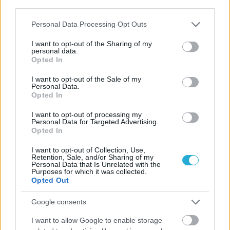
third parties.
Please note that this website/app uses one or more Google
Personal Data Processing Opt Outs
services and may gather and store information including but
ΓΝΩΜΕΣ
not limited to your visit or usage behaviour. You may click to
I want to opt-out of the Sharing of my
personal data.
grant or deny consent to Google and its third-party tags to
Opted In
use your data for below specified purposes in below Google
consent section.
I want to opt-out of the Sale of my
ΠΕΝΥ ΡΟΝΤΟΓΙΑΝΝΗ
Personal Data.
11/03/2026
Opted In
Από την Περούτζια του 2000
στο σήμερα: Tο τρίτο
I want to opt-out of processing my
Personal Data for Targeted Advertising.
ευρωπαϊκό ραντεβού του
Opted In
Παναθηναϊκού με την
ιστορία
I want to opt-out of Collection, Use,
Retention, Sale, and/or Sharing of my
Personal Data that Is Unrelated with the
Purposes for which it was collected.
Opted Out
ΗΛΙΑΣ ΠΑΠΑΪΩΑΝΝΟΥ
08/03/2026
Google consents
Αναγνώριση και σεβασμός
οι σημαντικότερες νίκες του
I want to allow Google to enable storage
Α.Ο. Θήρας