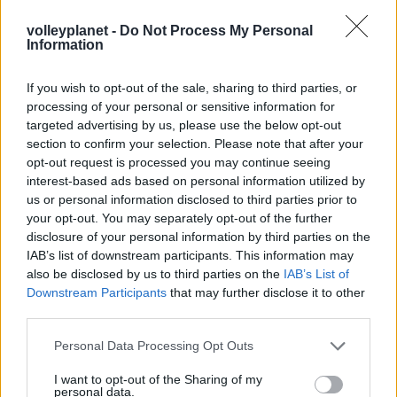
στο σήμερα: Tο τρίτο
volleyplanet -
Do Not Process My Personal
ευρωπαϊκό ραντεβού του
Information
Παναθηναϊκού με την
ιστορία
If you wish to opt-out of the sale, sharing to third parties, or
processing of your personal or sensitive information for
targeted advertising by us, please use the below opt-out
ΗΛΙΑΣ ΠΑΠΑΪΩΑΝΝΟΥ
section to confirm your selection. Please note that after your
08/03/2026
opt-out request is processed you may continue seeing
Αναγνώριση και σεβασμός
interest-based ads based on personal information utilized by
οι σημαντικότερες νίκες του
us or personal information disclosed to third parties prior to
Α.Ο. Θήρας
your opt-out. You may separately opt-out of the further
disclosure of your personal information by third parties on the
IAB’s list of downstream participants. This information may
also be disclosed by us to third parties on the
IAB’s List of
Downstream Participants
that may further disclose it to other
third parties.
Please note that this website/app uses one or more Google
Personal Data Processing Opt Outs
services and may gather and store information including but
not limited to your visit or usage behaviour. You may click to
I want to opt-out of the Sharing of my
personal data.