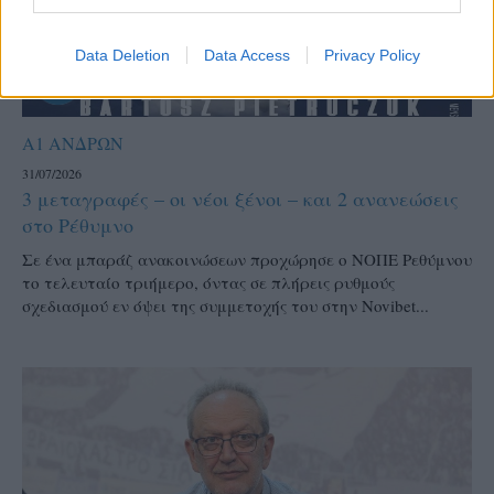
Data Deletion
Data Access
Privacy Policy
Α1 ΑΝΔΡΩΝ
31/07/2026
3 μεταγραφές – οι νέοι ξένοι – και 2 ανανεώσεις
στο Ρέθυμνο
Σε ένα μπαράζ ανακοινώσεων προχώρησε ο ΝΟΠΕ Ρεθύμνου
το τελευταίο τριήμερο, όντας σε πλήρεις ρυθμούς
σχεδιασμού εν όψει της συμμετοχής του στην Novibet...