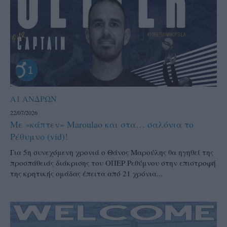
Α1 ΑΝΔΡΩΝ
22/07/2026
Με «κάπτεν» Maroulao και στα… σαλόνια το
Ρέθυμνο (vid)!
Για 5η συνεχόμενη χρονιά ο Θάνος Μαρούλης θα ηγηθεί της
προσπάθειάς διάκρισης του ΟΠΕΡ Ρεθύμνου στην επιστροφή
της κρητικής ομάδας έπειτα από 21 χρόνια...