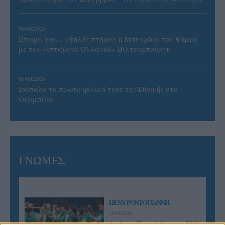
06/08/2026
Έτοιμη για… υψηλές πτήσεις η Μπενφίκα του Ψάρρα
με τον «Ιπτάμενο Ολλανδό» Βίλτενμπουργκ
05/08/2026
Ισόπαλο το πρωτο φιλικό τεστ της Εθνικής στο
Ουρμπίνο
ΓΝΩΜΕΣ
ΠΕΝΥ ΡΟΝΤΟΓΙΑΝΝΗ
11/03/2026
Από την Περούτζια του 2000