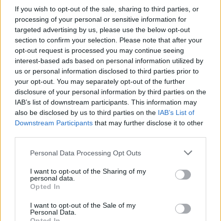
Δείπνο της ΕΟΠΕ προς τιμήν του Ισίδωρου Κούβελου
If you wish to opt-out of the sale, sharing to third parties, or
παρουσία των Εθνικών ομάδων
processing of your personal or sensitive information for
targeted advertising by us, please use the below opt-out
section to confirm your selection. Please note that after your
opt-out request is processed you may continue seeing
interest-based ads based on personal information utilized by
us or personal information disclosed to third parties prior to
ΓΝΩΜΕΣ
your opt-out. You may separately opt-out of the further
disclosure of your personal information by third parties on the
IAB’s list of downstream participants. This information may
also be disclosed by us to third parties on the
IAB’s List of
ΠΕΝΥ ΡΟΝΤΟΓΙΑΝΝΗ
Downstream Participants
that may further disclose it to other
11/03/2026
third parties.
Από την Περούτζια του 2000
στο σήμερα: Tο τρίτο
Please note that this website/app uses one or more Google
Personal Data Processing Opt Outs
ευρωπαϊκό ραντεβού του
services and may gather and store information including but
Παναθηναϊκού με την
not limited to your visit or usage behaviour. You may click to
I want to opt-out of the Sharing of my
ιστορία
personal data.
grant or deny consent to Google and its third-party tags to
Opted In
use your data for below specified purposes in below Google
consent section.
I want to opt-out of the Sale of my
Personal Data.
ΗΛΙΑΣ ΠΑΠΑΪΩΑΝΝΟΥ
Opted In