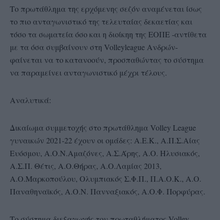
Το πρωτάθλημα της ερχόμενης σεζόν αναμένεται ίσως
το πιο ανταγωνιστικό της τελευταίας δεκαετίας και
τόσο τα σωματεία όσο και η διοίκηη της ΕΟΠΕ -αντίθετα
με τα όσα συμβαίνουν στη Volleyleague Ανδρών-
φαίνεται να το κατανοούν, προσπαθώντας το σύστημα
να παραμείνει ανταγωνιστικό μέχρι τέλους.
Αναλυτικά:
Δικαίωμα συμμετοχής στο πρωτάθλημα Volley League
γυναικών 2021-22 έχουν οι ομάδες: Α.Ε.Κ., Α.Π.Σ.Αίας
Ευόσμου, Α.Ο.Ν.Αμαζόνες, Α.Σ.Άρης, Α.Ο. Ηλυσιακός,
Α.Σ.Π. Θέτις, Α.Ο.Θήρας, Α.Ο.Λαμίας 2013,
Α.Ο.Μαρκοπούλου, Ολυμπιακός Σ.Φ.Π., Π.Α.Ο.Κ., Α.Ο.
Παναθηναϊκός, Α.Ο.Ν. Πανναξιακός, Α.Ο.Φ. Πορφύρας.
Το σύστημα διεξαγωγής του πρωταθλήματος Volley