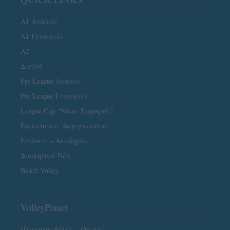
Α1 Ανδρών
Α1 Γυναικών
A2
Διεθνή
Pre League Ανδρών
Pre League Γυναικών
League Cup “Νίκος Σαμαράς”
Ευρωπαϊκές Διοργανώσεις
Ενώσεις – Ακαδημίες
Διοικητικά Νέα
Beach Volley
VolleyPlanet
Πλανήτης βόλεϊ… On Air!