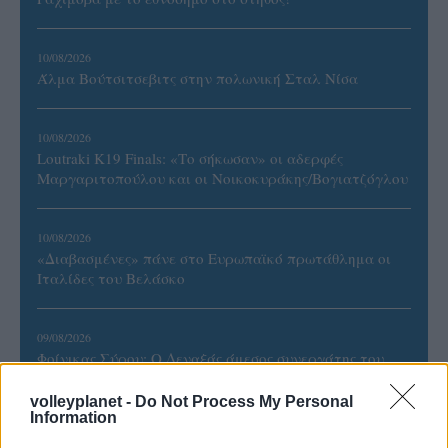
10/08/2026
Άλμα Βούτσιτσεβιτς στην πολωνική Σταλ Νίσα
10/08/2026
Loutraki K19 Finals: «Το σήκωσαν» οι αδερφές
Μαργαριτοπούλου και οι Νοικοκυράκης/Βογιατζόγλου
10/08/2026
«Διαβασμένες» πάνε στο Ευρωπαϊκό πρωτάθλημα οι
Ιταλίδες του Βελάσκο
09/08/2026
Φοίνικας Σύρου: Ο Δεναξάς άμεσος συνεργάτης του
Χατζηαντωνίου
volleyplanet -
Do Not Process My Personal
Information
08/08/2026