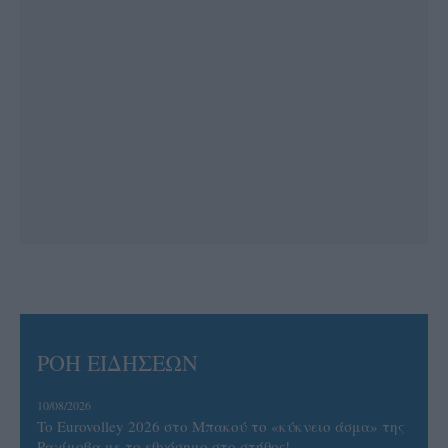
ΡΟΗ ΕΙΔΗΣΕΩΝ
10/08/2026
To Eurovolley 2026 στο Μπακού το «κύκνειο άσμα» της
Ραχίμοβα με το εθνόσημο στο στήθος!