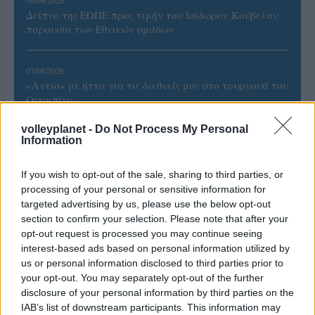
Δείπνο της ΕΟΠΕ προς τιμήν του Ισίδωρου Κούβελου
παρουσία των Εθνικών ομάδων
07/08/2026
«Αντίο» με ήττα για τις διεθνείς μας στο τουρνουά του
Ουρμπίνο
volleyplanet -
Do Not Process My Personal
Information
06/08/2026
Το πάλεψε μέχρι τέλους η Εθνική γυναικών κόντρα
στην Ιταλία Β’
If you wish to opt-out of the sale, sharing to third parties, or
processing of your personal or sensitive information for
targeted advertising by us, please use the below opt-out
06/08/2026
section to confirm your selection. Please note that after your
Η FIVB σχεδιάζει να διοργανώσει το Παγκόσμιο
opt-out request is processed you may continue seeing
Πρωτάθλημα τον Δεκέμβριο – Αντιδρούν οι σύλλογοι
interest-based ads based on personal information utilized by
us or personal information disclosed to third parties prior to
your opt-out. You may separately opt-out of the further
06/08/2026
disclosure of your personal information by third parties on the
Έτοιμη για… υψηλές πτήσεις η Μπενφίκα του Ψάρρα
IAB’s list of downstream participants. This information may
με τον «Ιπτάμενο Ολλανδό» Βίλτενμπουργκ