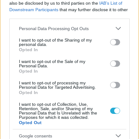
also be disclosed by us to third parties on the
IAB’s List of
Downstream Participants
that may further disclose it to other
05/08/2026
third parties.
Ισόπαλο το πρωτο φιλικό τεστ της Εθνικής στο
Please note that this website/app uses one or more Google
Ουρμπίνο
Personal Data Processing Opt Outs
services and may gather and store information including but
not limited to your visit or usage behaviour. You may click to
I want to opt-out of the Sharing of my
personal data.
grant or deny consent to Google and its third-party tags to
Opted In
use your data for below specified purposes in below Google
consent section.
I want to opt-out of the Sale of my
ΓΝΩΜΕΣ
Personal Data.
Opted In
I want to opt-out of processing my
Personal Data for Targeted Advertising.
ΠΕΝΥ ΡΟΝΤΟΓΙΑΝΝΗ
Opted In
11/03/2026
I want to opt-out of Collection, Use,
Από την Περούτζια του 2000
Retention, Sale, and/or Sharing of my
στο σήμερα: Tο τρίτο
Personal Data that Is Unrelated with the
ευρωπαϊκό ραντεβού του
Purposes for which it was collected.
Opted Out
Παναθηναϊκού με την
ιστορία
Google consents