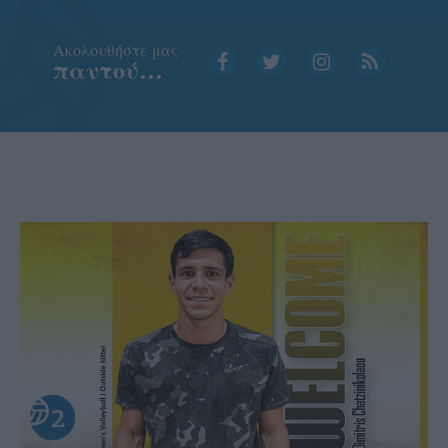
Aκολουθήστε μας
παντού…