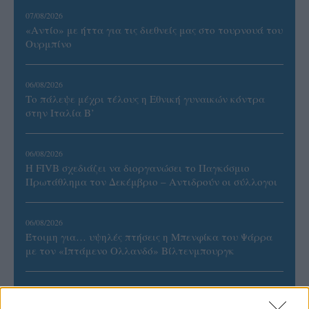
07/08/2026
«Αντίο» με ήττα για τις διεθνείς μας στο τουρνουά του
Ουρμπίνο
06/08/2026
Το πάλεψε μέχρι τέλους η Εθνική γυναικών κόντρα
στην Ιταλία Β’
06/08/2026
Η FIVB σχεδιάζει να διοργανώσει το Παγκόσμιο
Πρωτάθλημα τον Δεκέμβριο – Αντιδρούν οι σύλλογοι
06/08/2026
Έτοιμη για… υψηλές πτήσεις η Μπενφίκα του Ψάρρα
με τον «Ιπτάμενο Ολλανδό» Βίλτενμπουργκ
05/08/2026
Ισόπαλο το πρωτο φιλικό τεστ της Εθνικής στο