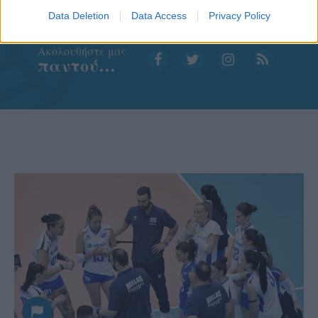
Data Deletion
Data Access
Privacy Policy
Aκολουθήστε μας
παντού…