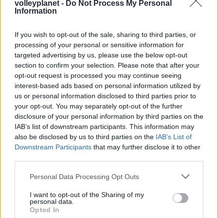
volleyplanet -
Do Not Process My Personal
Ουρμπίνο
Information
If you wish to opt-out of the sale, sharing to third parties, or
05/08/2026
processing of your personal or sensitive information for
Προς στρατηγική συνεργασία ΠΑΣΑΠΠ και
Πανεπιστημίου Πατρών
targeted advertising by us, please use the below opt-out
section to confirm your selection. Please note that after your
opt-out request is processed you may continue seeing
interest-based ads based on personal information utilized by
us or personal information disclosed to third parties prior to
your opt-out. You may separately opt-out of the further
ΓΝΩΜΕΣ
disclosure of your personal information by third parties on the
IAB’s list of downstream participants. This information may
also be disclosed by us to third parties on the
IAB’s List of
Downstream Participants
that may further disclose it to other
ΠΕΝΥ ΡΟΝΤΟΓΙΑΝΝΗ
third parties.
11/03/2026
Please note that this website/app uses one or more Google
Από την Περούτζια του 2000
Personal Data Processing Opt Outs
services and may gather and store information including but
στο σήμερα: Tο τρίτο
ευρωπαϊκό ραντεβού του
not limited to your visit or usage behaviour. You may click to
I want to opt-out of the Sharing of my
personal data.
Παναθηναϊκού με την
grant or deny consent to Google and its third-party tags to
Opted In
ιστορία
use your data for below specified purposes in below Google