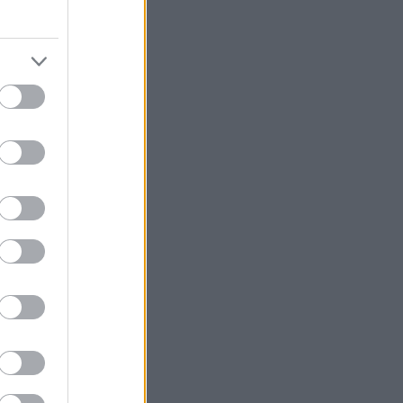
ο
ά»
ατροπή