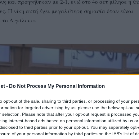
ς και προηγήθηκαν με 2-1, ενώ στο 4ο σετ μίλησε η ψ
λες. Η νίκη αυτή έχει μεγαλύτερη σημασία όταν είναι
ι το Αιγάλεω.»
et -
Do Not Process My Personal Information
to opt-out of the sale, sharing to third parties, or processing of your per
formation for targeted advertising by us, please use the below opt-out s
r selection. Please note that after your opt-out request is processed y
eing interest-based ads based on personal information utilized by us or
disclosed to third parties prior to your opt-out. You may separately opt-
losure of your personal information by third parties on the IAB’s list of