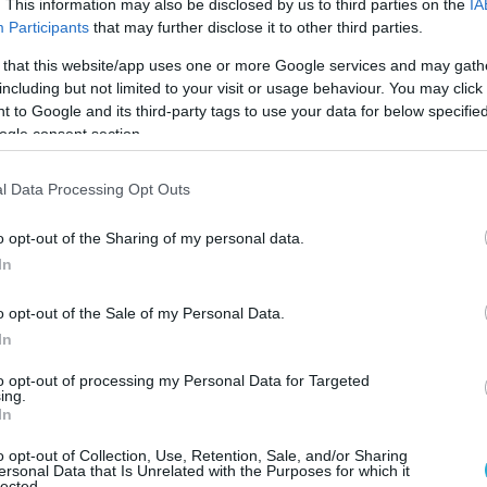
. This information may also be disclosed by us to third parties on the
IA
Participants
that may further disclose it to other third parties.
 that this website/app uses one or more Google services and may gath
including but not limited to your visit or usage behaviour. You may click 
 to Google and its third-party tags to use your data for below specifi
ogle consent section.
l Data Processing Opt Outs
o opt-out of the Sharing of my personal data.
In
o opt-out of the Sale of my Personal Data.
In
to opt-out of processing my Personal Data for Targeted
να Μαρία Δελατόλα από τις κορυφαίες της αναμέτρησ
ing.
In
 νίκη κόντρα στο Σίτι:
o opt-out of Collection, Use, Retention, Sale, and/or Sharing
ersonal Data that Is Unrelated with the Purposes for which it
lected.