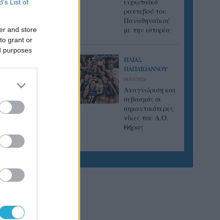
ευρωπαϊκό
B’s List of
ραντεβού του
Παναθηναϊκού
με την ιστορία
er and store
to grant or
ed purposes
ΗΛΙΑΣ
ΠΑΠΑΪΩΑΝΝΟΥ
08/03/2026
Αναγνώριση και
σεβασμός οι
σημαντικότερες
νίκες του Α.Ο.
Θήρας
ης από