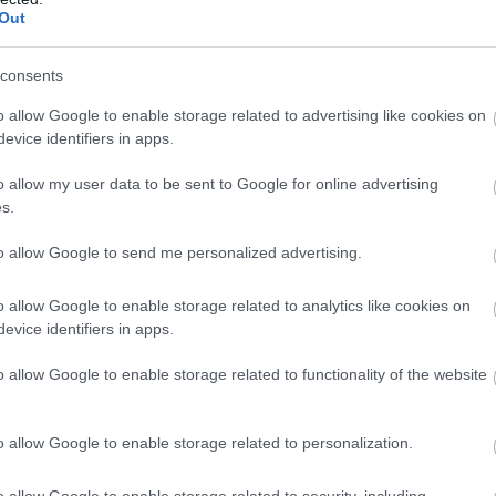
 και ξέραμε ότι χρειαζόταν υπομονή και τον μικρότερ
Out
consents
 σκορ από στην αρχή, στη συνέχεια κάναμε μια «κοιλι
o allow Google to enable storage related to advertising like cookies on
ολύ το παιχνίδι, δεν το παρατήσαμε το σετ αλλά με αν
evice identifiers in apps.
πάρουμε παράλληλα τη νίκη.
o allow my user data to be sent to Google for online advertising
s.
to allow Google to send me personalized advertising.
o allow Google to enable storage related to analytics like cookies on
evice identifiers in apps.
o allow Google to enable storage related to functionality of the website
o allow Google to enable storage related to personalization.
o allow Google to enable storage related to security, including