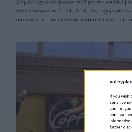
Στη συνέχεια ανέβασαν αισθητά την απόδοσή του
για να κάνουν το 21-24, 26-24. Τις ευχαριστώ ό
απέναντι σε ένα αξιόλογο αντίπαλο, όπως είνα
volleyplan
If you wish 
sensitive in
confirm you
continue se
information 
further disc