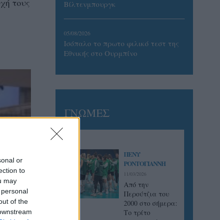
υχή τους
Βίλτενμπουργκ
05/08/2026
Ισόπαλο το πρωτο φιλικό τεστ της
Εθνικής στο Ουρμπίνο
ΓΝΩΜΕΣ
ΠΕΝΥ
sonal or
ΡΟΝΤΟΓΙΑΝΝΗ
ection to
11/03/2026
ou may
Από την
 personal
Περούτζια του
out of the
2000 στο σήμερα:
 downstream
Tο τρίτο