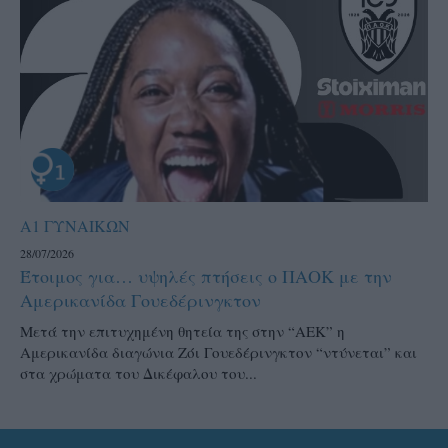
Α1 ΓΥΝΑΙΚΩΝ
28/07/2026
Έτοιμος για… υψηλές πτήσεις ο ΠΑΟΚ με την
Αμερικανίδα Γουεδέρινγκτον
Μετά την επιτυχημένη θητεία της στην “ΑΕΚ” η
Αμερικανίδα διαγώνια Ζόι Γουεδέρινγκτον “ντύνεται” και
στα χρώματα του Δικέφαλου του...