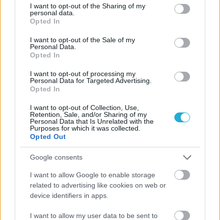
ΠΕΝΥ ΡΟΝΤΟΓΙΑΝΝΗ
not limited to your visit or usage behaviour. You may click to
I want to opt-out of the Sharing of my
personal data.
grant or deny consent to Google and its third-party tags to
11/03/2026
Opted In
use your data for below specified purposes in below Google
Από την Περούτζια του 2000
στο σήμερα: Tο τρίτο
consent section.
I want to opt-out of the Sale of my
ευρωπαϊκό ραντεβού του
Personal Data.
Παναθηναϊκού με την
Opted In
ιστορία
I want to opt-out of processing my
Personal Data for Targeted Advertising.
Opted In
ΗΛΙΑΣ ΠΑΠΑΪΩΑΝΝΟΥ
I want to opt-out of Collection, Use,
Retention, Sale, and/or Sharing of my
08/03/2026
Personal Data that Is Unrelated with the
Αναγνώριση και σεβασμός
Purposes for which it was collected.
οι σημαντικότερες νίκες του
Opted Out
Α.Ο. Θήρας
Google consents
I want to allow Google to enable storage
related to advertising like cookies on web or
device identifiers in apps.
I want to allow my user data to be sent to