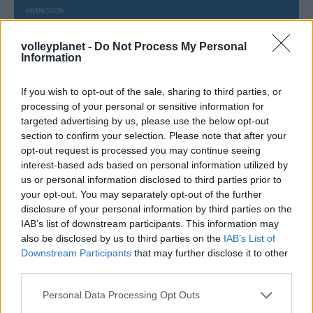
06/08/2026
Η FIVB σχεδιάζει να διοργανώσει το Παγκόσμιο
Πρωτάθλημα τον Δεκέμβριο – Αντιδρούν οι σύλλογοι
volleyplanet -
Do Not Process My Personal
Information
06/08/2026
If you wish to opt-out of the sale, sharing to third parties, or
Έτοιμη για… υψηλές πτήσεις η Μπενφίκα του Ψάρρα
processing of your personal or sensitive information for
με τον «Ιπτάμενο Ολλανδό» Βίλτενμπουργκ
targeted advertising by us, please use the below opt-out
section to confirm your selection. Please note that after your
05/08/2026
opt-out request is processed you may continue seeing
Ισόπαλο το πρωτο φιλικό τεστ της Εθνικής στο
interest-based ads based on personal information utilized by
Ουρμπίνο
us or personal information disclosed to third parties prior to
your opt-out. You may separately opt-out of the further
disclosure of your personal information by third parties on the
IAB’s list of downstream participants. This information may
also be disclosed by us to third parties on the
IAB’s List of
Downstream Participants
that may further disclose it to other
ΓΝΩΜΕΣ
third parties.
Please note that this website/app uses one or more Google
Personal Data Processing Opt Outs
services and may gather and store information including but