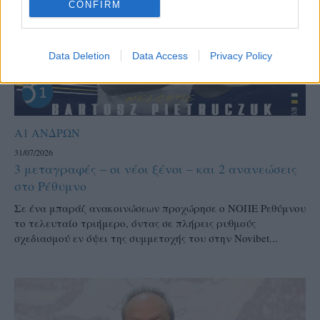
CONFIRM
Data Deletion
Data Access
Privacy Policy
Α1 ΑΝΔΡΩΝ
31/07/2026
3 μεταγραφές – οι νέοι ξένοι – και 2 ανανεώσεις
στο Ρέθυμνο
Σε ένα μπαράζ ανακοινώσεων προχώρησε ο ΝΟΠΕ Ρεθύμνου
το τελευταίο τριήμερο, όντας σε πλήρεις ρυθμούς
σχεδιασμού εν όψει της συμμετοχής του στην Novibet...