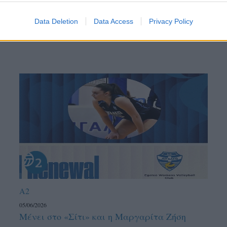
Data Deletion
Data Access
Privacy Policy
A2
05/06/2026
Μένει στο «Σίτι» και η Μαργαρίτα Ζήση