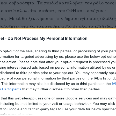
και σοβαρότητα. Τα παιδιά κατάλαβαν τον ρόλο τους 
ιο αντίπαλο» είπε ο κόουτς του ΟΦΗ και συνέχισε:
ες. Μετά θα ξεκινήσουμε την δημιουργία μίας αξιόλο
υνατότητες για να το κάνουμε αυτό σε όλα τα επίπεδα. 
γορία. Υπάρχει τεχνογνωσία στον σύλλογο. Επίσης γνω
et -
Do Not Process My Personal Information
ν ποδοσφαιρική ομάδα και σιγά σιγά μας έχουν αγκαλιά
 σταθερά, όπως κάναμε όλα αυτά τα χρόνια». Τέλος α
to opt-out of the sale, sharing to third parties, or processing of your per
είμαι μακριά της και συνεχίζει να με ανέχεται».
formation for targeted advertising by us, please use the below opt-out s
r selection. Please note that after your opt-out request is processed y
«Να εκμεταλλευτεί η Σάμος τη φετινή πορεία»
eing interest-based ads based on personal information utilized by us or
όγησε γιατί ήταν το φαβορί από την αρχή της σεζόν. Μ
disclosed to third parties prior to your opt-out. You may separately opt-
losure of your personal information by third parties on the IAB’s list of
απάντηση και ήρθε αυτό το 3-0. Από τον Δεκέμβρη που
. This information may also be disclosed by us to third parties on the
IA
έρκη και οι παίκτες ανταποκρίθηκαν θετικά. Νικήσαμ
Participants
that may further disclose it to other third parties.
ουραστήκαμε λίγο παραπάνω αλλά η ουσία είναι ότι στο
 that this website/app uses one or more Google services and may gath
λυκόπικρη γεύση και μία εξαιρετική προσπάθεια που έ
including but not limited to your visit or usage behaviour. You may click 
 to Google and its third-party tags to use your data for below specifi
ρβαση στη γρήγορη παραμονή, το ίδιο όταν φθάσαμε σ
ogle consent section.