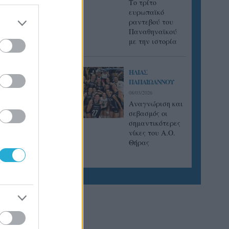
Tο τρίτο
άδας
ευρωπαϊκό
ική
ραντεβού του
Παναθηναϊκού
 η
με την ιστορία
ς που
ΗΛΙΑΣ
ΠΑΠΑΪΩΑΝΝΟΥ
08/03/2026
Αναγνώριση και
σεβασμός οι
σημαντικότερες
νίκες του Α.Ο.
Θήρας