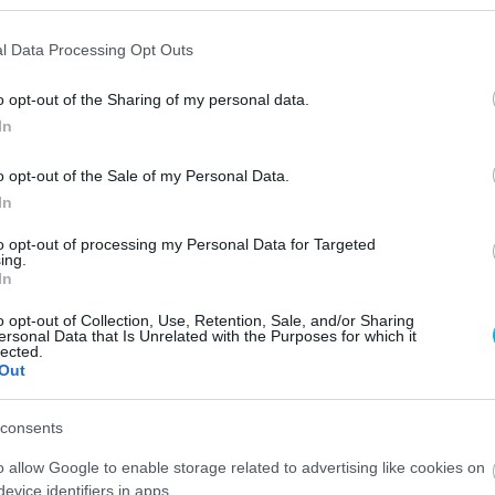
ημιτελικό με τη Ρόδο. Η Σάμος και η διοίκηση της ομ
λλογος ήταν 100% μέσα στις εξαγγελίες του και η γεν
l Data Processing Opt Outs
μένη. Υπάρχει δυναμική, το θέμα είναι να υπάρξει και
o opt-out of the Sharing of my personal data.
ώσει χρόνο σε αυτό το οικοδόμημα, το οποίο πρέπει να
In
ν το αποφασίσει και η διοίκηση θα είναι από τις ομάδε
o opt-out of the Sale of my Personal Data.
» είπε ο Αντώνης Παπαδόπουλος.
In
to opt-out of processing my Personal Data for Targeted
ing.
In
o opt-out of Collection, Use, Retention, Sale, and/or Sharing
ersonal Data that Is Unrelated with the Purposes for which it
lected.
Out
consents
o allow Google to enable storage related to advertising like cookies on
evice identifiers in apps.