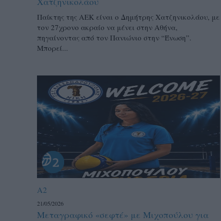
Χατζηνικολάου
Παίκτης της ΑΕΚ είναι ο Δημήτρης Χατζηνικολάου, με
τον 27χρονο ακραίο να μένει στην Αθήνα,
πηγαίνοντας από τον Πανιώνιο στην “Ένωση”.
Μπορεί...
A2
21/05/2026
Μεταγραφικό «σεφτέ» με Μιχοπούλου για