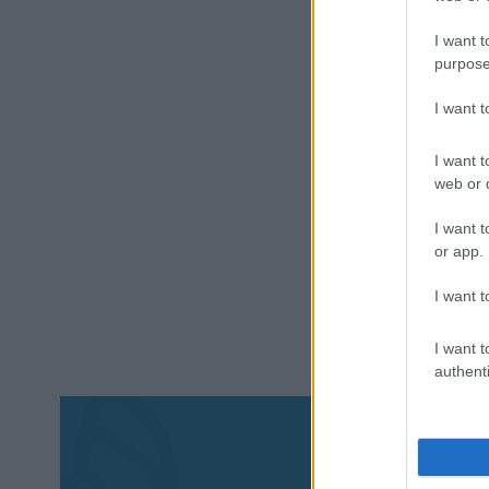
I want t
purpose
I want 
I want t
web or d
I want t
or app.
I want t
I want t
authenti
Aκολου
πα