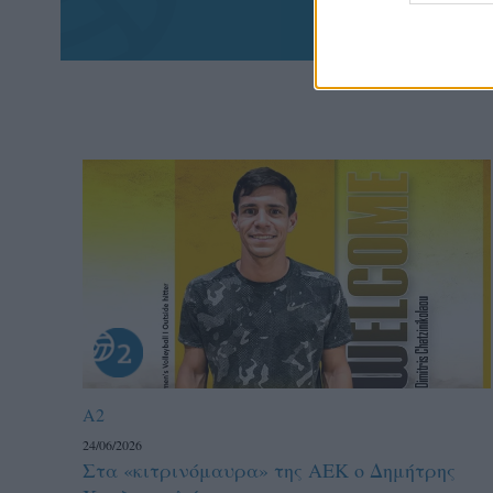
A2
24/06/2026
Στα «κιτρινόμαυρα» της ΑΕΚ ο Δημήτρης