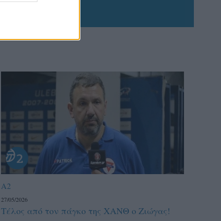
A2
27/05/2026
Τέλος από τον πάγκο της ΧΑΝΘ ο Ζιώγας!