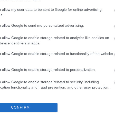
o allow my user data to be sent to Google for online advertising
s.
to allow Google to send me personalized advertising.
o allow Google to enable storage related to analytics like cookies on
evice identifiers in apps.
o allow Google to enable storage related to functionality of the website
o allow Google to enable storage related to personalization.
o allow Google to enable storage related to security, including
cation functionality and fraud prevention, and other user protection.
θήστε μας
ντού…
CONFIRM