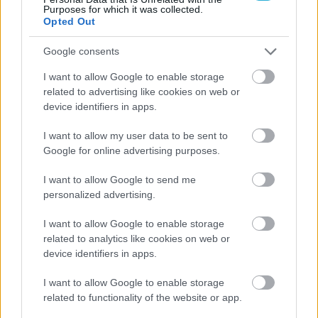
Purposes for which it was collected.
Opted Out
28/07/2017
Α1 ΓΥΝΑΙΚΩΝ
Ρεπό και 11 ομάδες στην Α1 γυναικών
Google consents
Το κενό που άφησε η μη δήλωση συμμετοχής του
I want to allow Google to enable storage
Παναθηναϊκού στο πρωτάθλημα της Α1 γυναικών και της
related to advertising like cookies on web or
Κυζίκου στην Α2 Ανδρών δεν θα καλυφθεί από άλλη ομάδα
device identifiers in apps.
έπειτα από απόφαση του διοικητικού συμβουλίου της
ΕΟΠΕ.
I want to allow my user data to be sent to
Google for online advertising purposes.
I want to allow Google to send me
personalized advertising.
I want to allow Google to enable storage
related to analytics like cookies on web or
device identifiers in apps.
I want to allow Google to enable storage
related to functionality of the website or app.