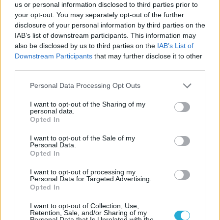
us or personal information disclosed to third parties prior to
your opt-out. You may separately opt-out of the further
disclosure of your personal information by third parties on the
10/10/2017
A2
IAB’s list of downstream participants. This information may
Το πρόγραμμα των υποομίλων της Α2 Ανδρών
also be disclosed by us to third parties on the
IAB’s List of
Downstream Participants
that may further disclose it to other
Οριστικοποιήθηκε το πρόγραμμα των αγώνων της Α2
third parties.
Ανδρών 2017-2018.
Please note that this website/app uses one or more Google
Personal Data Processing Opt Outs
services and may gather and store information including but
not limited to your visit or usage behaviour. You may click to
I want to opt-out of the Sharing of my
personal data.
grant or deny consent to Google and its third-party tags to
Opted In
use your data for below specified purposes in below Google
consent section.
I want to opt-out of the Sale of my
Personal Data.
Opted In
I want to opt-out of processing my
Personal Data for Targeted Advertising.
Opted In
I want to opt-out of Collection, Use,
Retention, Sale, and/or Sharing of my
Personal Data that Is Unrelated with the