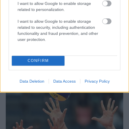
I want to allow Google to enable storage
related to personalization.
I want to allow Google to enable storage
related to security, including authentication
18/04/2017
A2
functionality and fraud prevention, and other
Οι μάχες της… Pre League
user protection.
Οι αγώνες κατάταξης στην Α2 ανδρών-γυναικών για τις
επιλαχούσες ομάδες της
Pre League
συνεχίζονται με την Β
CONFIRM
Φάση και την 2η αγωνιστική...
Data Deletion
Data Access
Privacy Policy