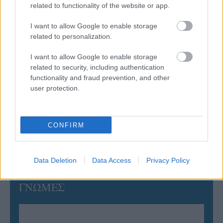
related to functionality of the website or app.
05/08/2026
I want to allow Google to enable storage
Η Καλαπόδα, «μία φίλη απ’ τα παλιά», ορθώνει το
ανάστημά της ξανά στη Σαντορίνη
related to personalization.
I want to allow Google to enable storage
02/08/2026
related to security, including authentication
Η Πολωνία λύγισε τις ΗΠΑ στο τάι μπρέικ και
functionality and fraud prevention, and other
παρέμεινε στην κορυφή του VNL
user protection.
02/08/2026
CONFIRM
Qidong Futures: Στην 3η θέση Ντάλλας, Χατζηνικολάου
Data Deletion
Data Access
Privacy Policy
ΓΝΩΜΕΣ