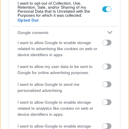
I want to opt-out of Collection, Use,
Retention, Sale, and/or Sharing of my
Personal Data that Is Unrelated with the
Purposes for which it was collected.
Opted Out
Google consents
ΡΟΗ ΕΙΔΗΣΕΩΝ
I want to allow Google to enable storage
related to advertising like cookies on web or
05/08/2026
device identifiers in apps.
Ισόπαλο το πρωτο φιλικό τεστ της Εθνικής στο
Ουρμπίνο
I want to allow my user data to be sent to
Google for online advertising purposes.
05/08/2026
I want to allow Google to send me
Προς στρατηγική συνεργασία ΠΑΣΑΠΠ και
personalized advertising.
Πανεπιστημίου Πατρών
I want to allow Google to enable storage
related to analytics like cookies on web or
05/08/2026
device identifiers in apps.
Πρώτο δυνατό τεστ της Εθνικής Γυναικών επί ιταλικού
εδάφους με Σουηδία
I want to allow Google to enable storage