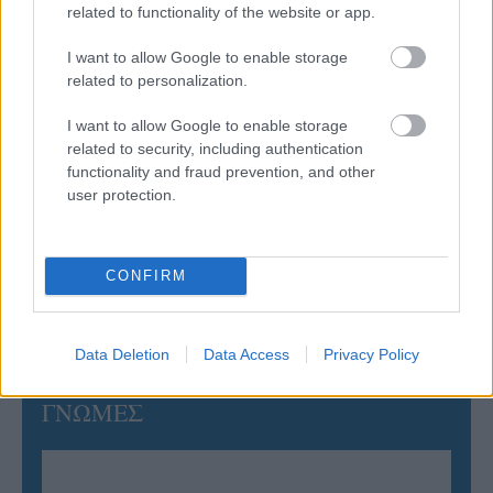
related to functionality of the website or app.
05/08/2026
Ισόπαλο το πρωτο φιλικό τεστ της Εθνικής στο
Ουρμπίνο
I want to allow Google to enable storage
related to personalization.
05/08/2026
I want to allow Google to enable storage
Προς στρατηγική συνεργασία ΠΑΣΑΠΠ και
related to security, including authentication
Πανεπιστημίου Πατρών
functionality and fraud prevention, and other
user protection.
05/08/2026
Πρώτο δυνατό τεστ της Εθνικής Γυναικών επί ιταλικού
CONFIRM
εδάφους με Σουηδία
Data Deletion
Data Access
Privacy Policy
ΓΝΩΜΕΣ