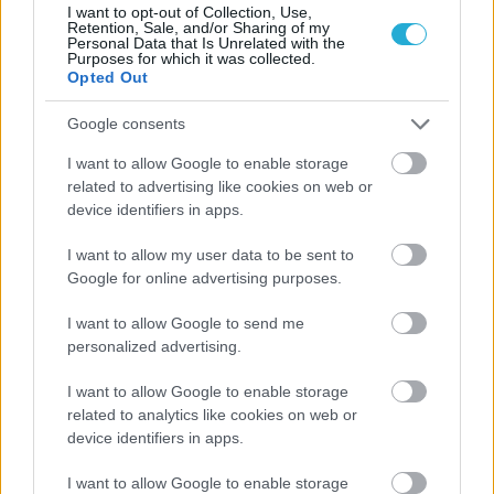
I want to opt-out of Collection, Use,
Retention, Sale, and/or Sharing of my
Personal Data that Is Unrelated with the
Purposes for which it was collected.
Opted Out
ΡΟΗ ΕΙΔΗΣΕΩΝ
Google consents
I want to allow Google to enable storage
06/08/2026
related to advertising like cookies on web or
Το πάλεψε μέχρι τέλους η Εθνική γυναικών κόντρα
device identifiers in apps.
στην Ιταλία Β’
I want to allow my user data to be sent to
Google for online advertising purposes.
06/08/2026
Η FIVB σχεδιάζει να διοργανώσει το Παγκόσμιο
I want to allow Google to send me
Πρωτάθλημα τον Δεκέμβριο – Αντιδρούν οι σύλλογοι
personalized advertising.
I want to allow Google to enable storage
06/08/2026
related to analytics like cookies on web or
Έτοιμη για… υψηλές πτήσεις η Μπενφίκα του Ψάρρα
device identifiers in apps.
με τον «Ιπτάμενο Ολλανδό» Βίλτενμπουργκ
I want to allow Google to enable storage