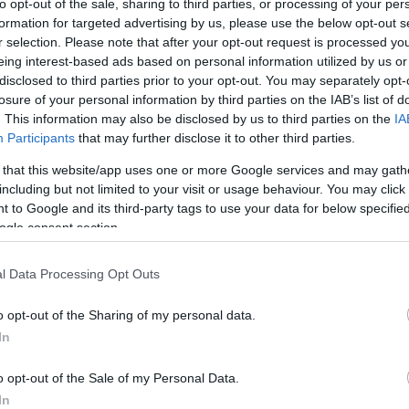
to opt-out of the sale, sharing to third parties, or processing of your per
formation for targeted advertising by us, please use the below opt-out s
r selection. Please note that after your opt-out request is processed y
eing interest-based ads based on personal information utilized by us or
disclosed to third parties prior to your opt-out. You may separately opt-
losure of your personal information by third parties on the IAB’s list of
. This information may also be disclosed by us to third parties on the
IA
Participants
that may further disclose it to other third parties.
 that this website/app uses one or more Google services and may gath
including but not limited to your visit or usage behaviour. You may click 
 to Google and its third-party tags to use your data for below specifi
ogle consent section.
l Data Processing Opt Outs
o opt-out of the Sharing of my personal data.
 Τουρνουά Beach Volley» που διοργάνωσε ο Ολυμπ
In
κια του Πειραιά. Η ανταπόκριση του κόσμου ήτα
o opt-out of the Sale of my Personal Data.
ιναν στο γήπεδο Beach Volley του Ολυμπιακού, εί
In