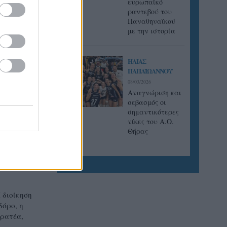
ευρωπαϊκό
ραντεβού του
Παναθηναϊκού
με την ιστορία
ς
πουρατζή
ΗΛΙΑΣ
ζα, η
ΠΑΠΑΪΩΑΝΝΟΥ
ς».
08/03/2026
Αναγνώριση και
σεβασμός οι
σημαντικότερες
νίκες του Α.Ο.
Θήρας
 διοίκηση
δόρο, η
ερατέα,