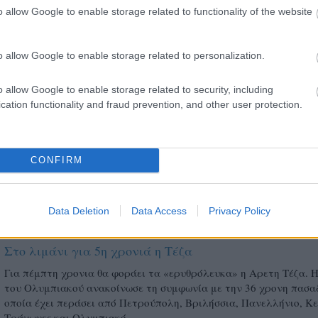
o allow Google to enable storage related to functionality of the website
13/05/2016
BEACH VOLLEY
«Ερυθρόλευκο» μπιτς βόλεϊ!
o allow Google to enable storage related to personalization.
Τη δημιουργίας τμήματος beach volley, ανακοίνωσε ο Ερασιτέχνη
Ολυμπιακός με προπονητή τον λίμπερο της ομάδας, Κώστα Ταμ
o allow Google to enable storage related to security, including
και συνεργάτιδα την δεύτερη πασαδόρο των γυναικών, Αρετή Τέ
η
cation functionality and fraud prevention, and other user protection.
οποία πρόσφατα ανανέωσε για 5
χρονιά με τους «ερυθρόλευκου
CONFIRM
Data Deletion
Data Access
Privacy Policy
09/05/2016
Α1 ΓΥΝΑΙΚΩΝ
Στο λιμάνι για 5η χρονιά η Τέζα
Για πέμπτη χρονια θα φοράει τα «ερυθρόλευκα» η Αρετη Τέζα. Η
του Ολυμπιακού ανακοίνωσε τη συμφωνία με την 36 χρονη πασα
οποία έχει περάσει από Πετρούπολη, Βριλήσσια, Πανελλήνιο, Κ
Τράχωνες και Ολυμπιακό.