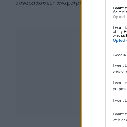
συναρπαστικές αναμετρήσεις τόσο στους Άν
I want 
Advertis
Opted 
I want t
of my P
was col
Opted 
Google 
I want t
web or d
I want t
purpose
I want 
I want t
web or d