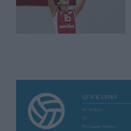
QUICK LINKS
Α1 Ανδρών
A2
Pre League Ανδρών