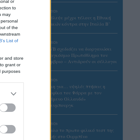
sonal or
ection to
06/08/2026
ou may
Το πάλεψε μέχρι τέλους η Εθνική
 personal
γυναικών κόντρα στην Ιταλία Β’
out of the
 downstream
B’s List of
06/08/2026
Η FIVB σχεδιάζει να διοργανώσει
το Παγκόσμιο Πρωτάθλημα τον
er and store
Δεκέμβριο – Αντιδρούν οι σύλλογοι
to grant or
ed purposes
06/08/2026
Έτοιμη για… υψηλές πτήσεις η
Μπενφίκα του Ψάρρα με τον
«Ιπτάμενο Ολλανδό»
Βίλτενμπουργκ
ιακός
ν πολύ
05/08/2026
Ισόπαλο το πρωτο φιλικό τεστ της
χαμε
Εθνικής στο Ουρμπίνο