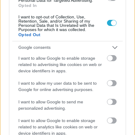
Personal Data for Targeted Advertising.
Opted In
I want to opt-out of Collection, Use,
Retention, Sale, and/or Sharing of my
Personal Data that Is Unrelated with the
Purposes for which it was collected.
Opted Out
Google consents
I want to allow Google to enable storage
ΡΟΗ ΕΙΔΗΣΕΩΝ
related to advertising like cookies on web or
device identifiers in apps.
08/08/2026
Δείπνο της ΕΟΠΕ προς τιμήν του Ισίδωρου Κούβελου
I want to allow my user data to be sent to
παρουσία των Εθνικών ομάδων
Google for online advertising purposes.
I want to allow Google to send me
07/08/2026
personalized advertising.
«Αντίο» με ήττα για τις διεθνείς μας στο τουρνουά του
Ουρμπίνο
I want to allow Google to enable storage
related to analytics like cookies on web or
device identifiers in apps.