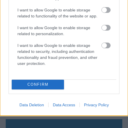
06/08/2026
Το πάλεψε μέχρι τέλους η Εθνική γυναικών κόντρα
I want to allow Google to enable storage
στην Ιταλία Β’
related to functionality of the website or app.
I want to allow Google to enable storage
06/08/2026
related to personalization.
Η FIVB σχεδιάζει να διοργανώσει το Παγκόσμιο
Πρωτάθλημα τον Δεκέμβριο – Αντιδρούν οι σύλλογοι
I want to allow Google to enable storage
related to security, including authentication
functionality and fraud prevention, and other
06/08/2026
Έτοιμη για… υψηλές πτήσεις η Μπενφίκα του Ψάρρα
user protection.
με τον «Ιπτάμενο Ολλανδό» Βίλτενμπουργκ
CONFIRM
05/08/2026
Ισόπαλο το πρωτο φιλικό τεστ της Εθνικής στο
Ουρμπίνο
Data Deletion
Data Access
Privacy Policy