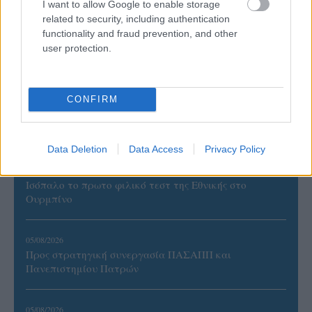
I want to allow Google to enable storage
related to security, including authentication
06/08/2026
functionality and fraud prevention, and other
Η FIVB σχεδιάζει να διοργανώσει το Παγκόσμιο
user protection.
Πρωτάθλημα τον Δεκέμβριο – Αντιδρούν οι σύλλογοι
CONFIRM
06/08/2026
Έτοιμη για… υψηλές πτήσεις η Μπενφίκα του Ψάρρα
με τον «Ιπτάμενο Ολλανδό» Βίλτενμπουργκ
Data Deletion
Data Access
Privacy Policy
05/08/2026
Ισόπαλο το πρωτο φιλικό τεστ της Εθνικής στο
Ουρμπίνο
05/08/2026
Προς στρατηγική συνεργασία ΠΑΣΑΠΠ και
Πανεπιστημίου Πατρών
05/08/2026