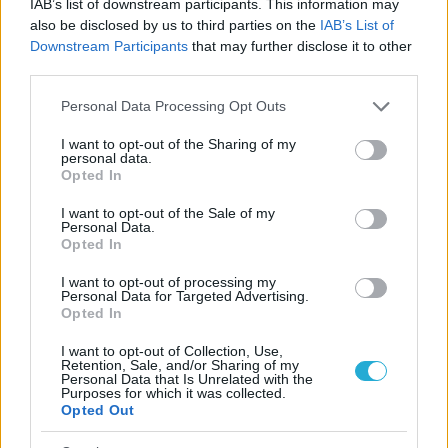
IAB’s list of downstream participants. This information may
γήπεδο (fot)!
also be disclosed by us to third parties on the
IAB’s List of
Λίγες ώρες μετά τις δηλώσεις του προέδρου του Αθλητικού
Downstream Participants
that may further disclose it to other
Συλλόγου Beach Volleyball Νέας Κυδωνίας Χανίων στο
third parties.
Volleyplanet, μέλη του συλλόγου «έπεσαν με τα μούτρα»
στη δουλειά για να επισκευάσουν το κατεστραμμένο
Please note that this website/app uses one or more Google
Personal Data Processing Opt Outs
"στολίδι" των Αγίων Αποστόλων από την πρόσφατη
services and may gather and store information including but
καταιγίδα «Δαίδαλος».
not limited to your visit or usage behaviour. You may click to
I want to opt-out of the Sharing of my
personal data.
grant or deny consent to Google and its third-party tags to
Opted In
use your data for below specified purposes in below Google
consent section.
I want to opt-out of the Sale of my
Personal Data.
Opted In
I want to opt-out of processing my
Personal Data for Targeted Advertising.
Opted In
I want to opt-out of Collection, Use,
Retention, Sale, and/or Sharing of my
Personal Data that Is Unrelated with the
Purposes for which it was collected.
Opted Out