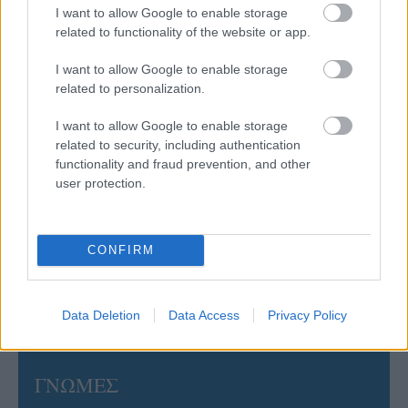
Πρωτάθλημα τον Δεκέμβριο – Αντιδρούν οι σύλλογοι
I want to allow Google to enable storage
related to functionality of the website or app.
06/08/2026
I want to allow Google to enable storage
Έτοιμη για… υψηλές πτήσεις η Μπενφίκα του Ψάρρα
related to personalization.
με τον «Ιπτάμενο Ολλανδό» Βίλτενμπουργκ
I want to allow Google to enable storage
related to security, including authentication
05/08/2026
Ισόπαλο το πρωτο φιλικό τεστ της Εθνικής στο
functionality and fraud prevention, and other
Ουρμπίνο
user protection.
05/08/2026
CONFIRM
Προς στρατηγική συνεργασία ΠΑΣΑΠΠ και
Πανεπιστημίου Πατρών
Data Deletion
Data Access
Privacy Policy
ΓΝΩΜΕΣ