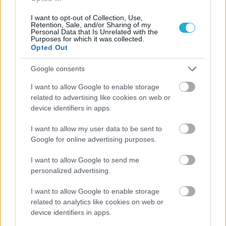
I want to opt-out of Collection, Use,
Retention, Sale, and/or Sharing of my
Personal Data that Is Unrelated with the
Purposes for which it was collected.
Opted Out
Google consents
ΡΟΗ ΕΙΔΗΣΕΩΝ
I want to allow Google to enable storage
related to advertising like cookies on web or
07/08/2026
device identifiers in apps.
«Αντίο» με ήττα για τις διεθνείς μας στο τουρνουά του
Ουρμπίνο
I want to allow my user data to be sent to
Google for online advertising purposes.
06/08/2026
I want to allow Google to send me
Το πάλεψε μέχρι τέλους η Εθνική γυναικών κόντρα
personalized advertising.
στην Ιταλία Β’
I want to allow Google to enable storage
related to analytics like cookies on web or
06/08/2026
device identifiers in apps.
Η FIVB σχεδιάζει να διοργανώσει το Παγκόσμιο