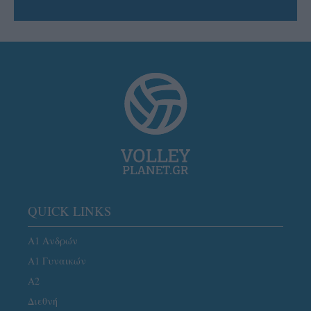
QUICK LINKS
Α1 Ανδρών
Α1 Γυναικών
A2
Διεθνή