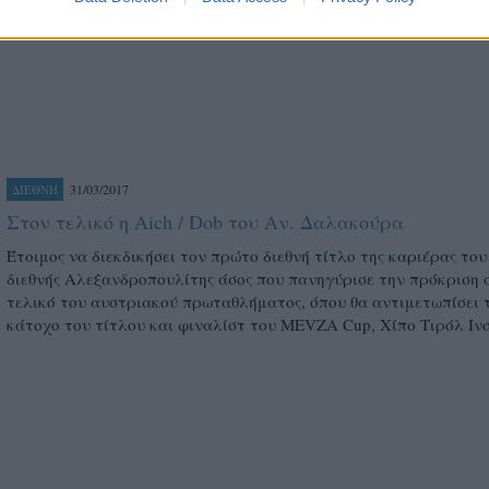
τροχιά τίτλου.
31/03/2017
ΔΙΕΘΝΗ
Στον τελικό η Aich / Dob του Αν. Δαλακούρα
Έτοιμος να διεκδικήσει τον πρώτο διεθνή τίτλο της καριέρας του 
διεθνής Αλεξανδροπουλίτης άσος που πανηγύρισε την πρόκριση 
τελικό του αυστριακού πρωταθλήματος, όπου θα αντιμετωπίσει 
κάτοχο του τίτλου και φιναλίστ του MEVZA Cup, Χίπο Τιρόλ Ί