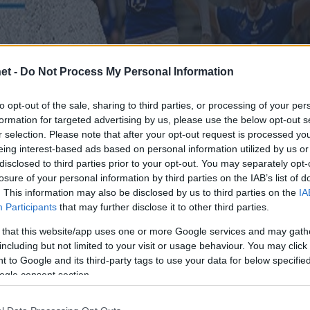
et -
Do Not Process My Personal Information
to opt-out of the sale, sharing to third parties, or processing of your per
formation for targeted advertising by us, please use the below opt-out s
r selection. Please note that after your opt-out request is processed y
eing interest-based ads based on personal information utilized by us or
disclosed to third parties prior to your opt-out. You may separately opt-
losure of your personal information by third parties on the IAB’s list of
. This information may also be disclosed by us to third parties on the
IA
Participants
that may further disclose it to other third parties.
 that this website/app uses one or more Google services and may gath
including but not limited to your visit or usage behaviour. You may click 
ndesliga η Φρίντριχσχάφεν του Έλληνα διεθνή γιό
 to Google and its third-party tags to use your data for below specifi
ερμανίας μπροστά στον κόσμο της, πανηγυρίζον
ogle consent section.
23, 25-14, 25-18), αλλά και το στραβοπάτημα των