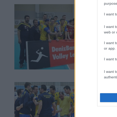
purpose
I want 
I want t
web or d
I want t
or app.
I want t
I want t
authenti