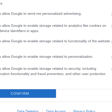
s.
27/04/2017
ΔΙΕΘΝΗ
Δευτεραθλητής Αυστρίας ο Α. Δαλακούρας
to allow Google to send me personalized advertising.
O Ανέστης Δαλακούρας δεν κατάφερε να ντουμπλάρει τους τίτλ
o allow Google to enable storage related to analytics like cookies on
οικογένειά του και ο διεθνής άσος της Aich Dob Ποζογίλνιτσα επ
evice identifiers in apps.
στην Αλεξανδρούπολη από την Αυστρία με το ασημένιο μετάλλιο
αποσκευές του.
o allow Google to enable storage related to functionality of the website
o allow Google to enable storage related to personalization.
o allow Google to enable storage related to security, including
cation functionality and fraud prevention, and other user protection.
16/04/2017
ΔΙΕΘΝΗ
Πρώτη νίκη στα τελικά για Αν. Δαλακούρα
CONFIRM
Την πρώτη της νίκη στη σειρά των τελικών paly offs του αυστρια
πρωταθλήματος πανηγύρισε χθες με την AICH DOB Ποζογίλνιτσ
διεθνής μας άσος Ανέστης Δαλακούρας, που αν και βρίσκεται πίσ
Data Deletion
Data Access
Privacy Policy
νίκες με 2-1 από την πρωταθλήτρια Τιρόλ Ίνσμπρουκ, παραμένει