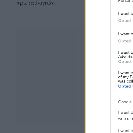
Persona
πρωταθλητών.
I want t
Opted 
I want t
Opted 
I want 
Advertis
Opted 
I want t
of my P
was col
Opted 
Google 
I want t
web or d
I want t