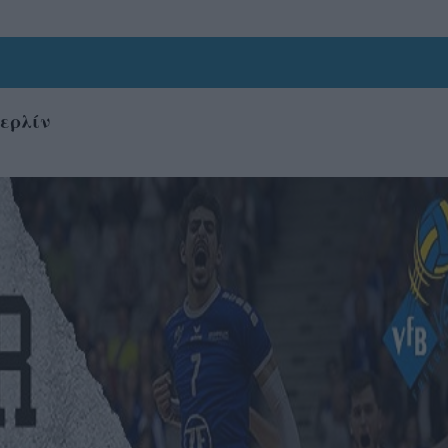
περλίν