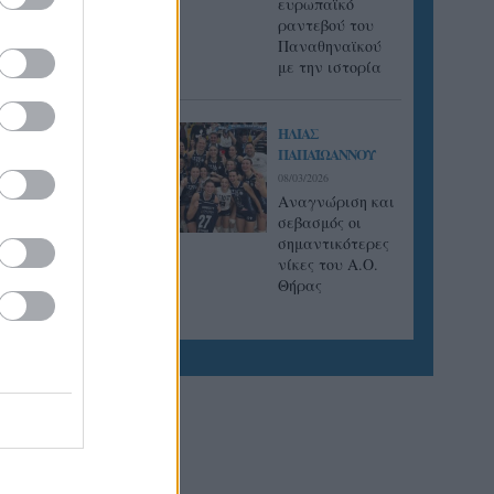
ευρωπαϊκό
ραντεβού του
Παναθηναϊκού
με την ιστορία
ους στην
ιστρέφει
ΗΛΙΑΣ
 στις
ΠΑΠΑΪΩΑΝΝΟΥ
08/03/2026
Αναγνώριση και
σεβασμός οι
σημαντικότερες
νίκες του Α.Ο.
Θήρας
κού
α ο
ω στις
 σε