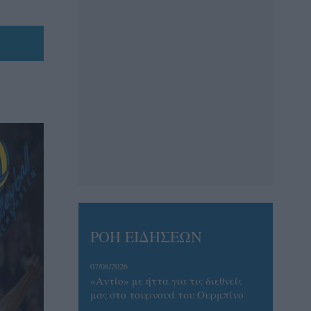
ΡΟΗ ΕΙΔΗΣΕΩΝ
07/08/2026
«Αντίο» με ήττα για τις διεθνείς
μας στο τουρνουά του Ουρμπίνο