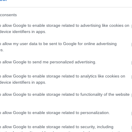
consents
o allow Google to enable storage related to advertising like cookies on
evice identifiers in apps.
28/08/2017
Α1 ΓΥΝΑΙΚΩΝ
o allow my user data to be sent to Google for online advertising
«Πρώτη» στον Ηρακλή Κ. με προβληματισμό
s.
"Φιλολογικό" χαρακτήρα είχε η πρώτη συνάντηση της γυναικεία
to allow Google to send me personalized advertising.
του Ηρακλή Κηφισιάς στο Ζηρίνειο, από την οποία πέρα από το 
ανησυχίας υπήρχαν και απουσίες βασικών αθλητριών. Από αύριο
o allow Google to enable storage related to analytics like cookies on
και οι προπονήσεις...
evice identifiers in apps.
o allow Google to enable storage related to functionality of the website
o allow Google to enable storage related to personalization.
o allow Google to enable storage related to security, including
27/08/2017
Α1 ΓΥΝΑΙΚΩΝ