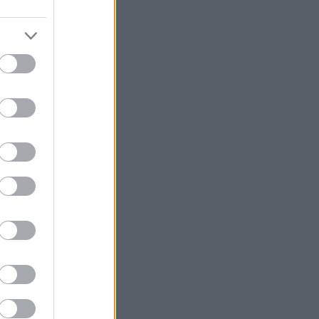
ς ομάδας
κλίμα
 ξεκινούν