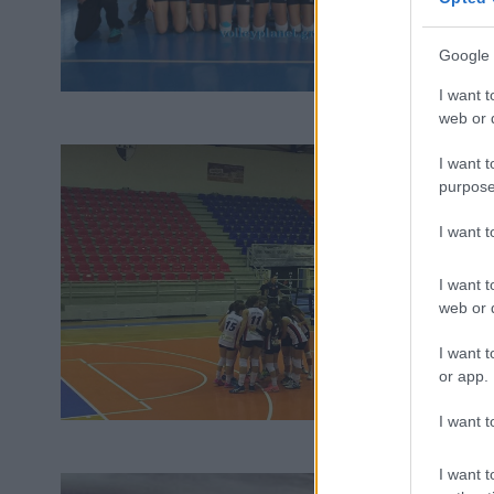
Google 
I want t
web or d
I want t
purpose
I want 
I want t
web or d
I want t
or app.
I want t
I want t