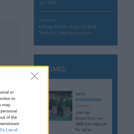
του VNL
02/08/2026
Qidong Futures: Στην 3η θέση
Ντάλλας, Χατζηνικολάου
ΓΝΩΜΕΣ
sonal or
ΠΕΝΥ
ection to
ΡΟΝΤΟΓΙΑΝΝΗ
ou may
11/03/2026
 personal
Από την
out of the
Περούτζια του
2000 στο σήμερα:
 downstream
Tο τρίτο
B’s List of