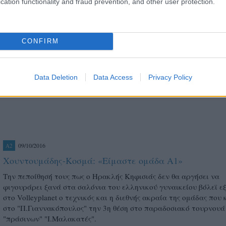
cation functionality and fraud prevention, and other user protection.
Σε «θολό» Ζηρίνειο η «πρώτη» του Ηρακλή Κ.
Στη "σκιά" της φυλάκισης του βασικού χρηματοδότη της ομάδας Γ
Ζερβού, λόγω χρεών προς το δημόσιο και μέσα σε έντονο κλίμα
CONFIRM
αβεβαιότητας αρχίζει τη Δευτέρα 28 Αυγούστου στο κλειστό τω
προαστείων η έναρξη της φετινής προετοιμασίας της νεοφώτιστη
Data Deletion
Data Access
Privacy Policy
09/10/2016
A2
Χουντουμάδης-Κοσμά: «Είμαστε ομάδα Α1»
Την πεποίθησή τους πως ο Ηρακλής Κηφισιάς δεν θα αργήσει να
φιγουράρει ξανά στα σαλόνια του ελληνικού γυναικείου βόλεϊ 
στο Volleyplanet ο τεχνικός και η διεθνής ακραία της ομάδας που
στο "Π.Γιαννακόπουλος" την 3η θέση στο παραδοσιακό τουρνουά
"πράσινων" "Ι.Μαλακατές".