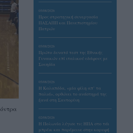
05/08/2026
Προς στρατηγική συνεργασία
ΠΑΣΑΠΠ και Πανεπιστημίου
Πατρών
05/08/2026
Πρώτο δυνατό τεστ της Εθνικής
Γυναικών επί ιταλικού εδάφους με
Σουηδία
05/08/2026
Η Καλαπόδα, «μία φίλη απ’ τα
παλιά», ορθώνει το ανάστημά της
ξανά στη Σαντορίνη
κόντρα
02/08/2026
Η Πολωνία λύγισε τις ΗΠΑ στο τάι
μπρέικ και παρέμεινε στην κορυφή