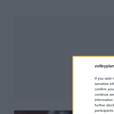
volleyplan
If you wish 
sensitive in
confirm you
continue se
information 
further disc
participants