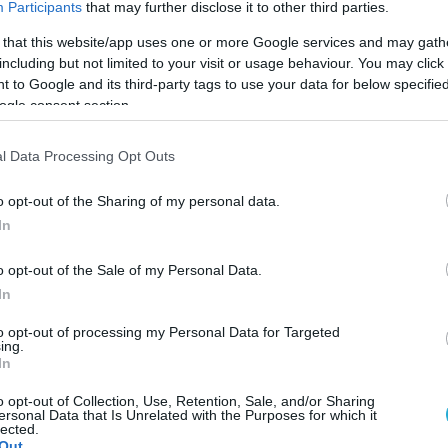
Participants
that may further disclose it to other third parties.
Η ώρα του… πάγκου
 that this website/app uses one or more Google services and may gath
Η ώρα για το πρώτο σερβίς στην Α1 των γυναικών έφθασε με του
including but not limited to your visit or usage behaviour. You may click 
προπονητές των ομάδων να αισιοδοξούν για μια καλή χρονιά και
 to Google and its third-party tags to use your data for below specifi
για τα καλύτερα αποτελέσματα…
ogle consent section.
l Data Processing Opt Outs
o opt-out of the Sharing of my personal data.
In
o opt-out of the Sale of my Personal Data.
In
01/09/2017
Α1 ΓΥΝΑΙΚΩΝ
Μόνο σε… θαύμα ελπίζει πλέον ο Ηρακλής Κηφισιάς
to opt-out of processing my Personal Data for Targeted
ing.
Μία ανάσα από μια "μαύρη σελίδα" στην ιστορία του βρίσκεται 
In
σύλλογος των βορείων προαστίων, που έχει εναποθέσει τις ελπίδ
για συμμετοχή στην φετινή Α1 Γυναικών μόνο σε μία γενναία οι
o opt-out of Collection, Use, Retention, Sale, and/or Sharing
ersonal Data that Is Unrelated with the Purposes for which it
βοήθεια του Δήμου Κηφισιάς.
lected.
Out