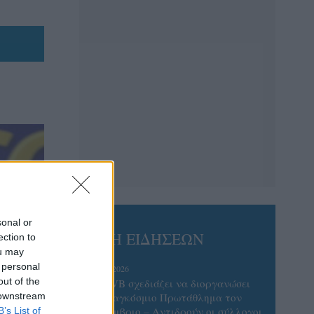
sonal or
ΡΟΗ ΕΙΔΗΣΕΩΝ
ection to
ou may
 personal
06/08/2026
out of the
Η FIVB σχεδιάζει να διοργανώσει
 downstream
το Παγκόσμιο Πρωτάθλημα τον
Δεκέμβριο – Αντιδρούν οι σύλλογοι
B’s List of