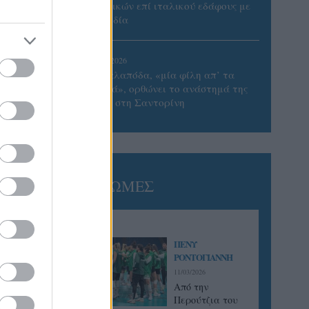
Γυναικών επί ιταλικού εδάφους με
Σουηδία
05/08/2026
Η Καλαπόδα, «μία φίλη απ’ τα
παλιά», ορθώνει το ανάστημά της
ξανά στη Σαντορίνη
ΓΝΩΜΕΣ
ΠΕΝΥ
ΡΟΝΤΟΓΙΑΝΝΗ
11/03/2026
Από την
Περούτζια του