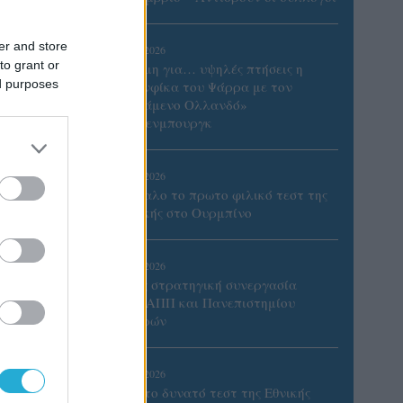
er and store
06/08/2026
to grant or
Έτοιμη για… υψηλές πτήσεις η
ed purposes
Μπενφίκα του Ψάρρα με τον
«Ιπτάμενο Ολλανδό»
Βίλτενμπουργκ
05/08/2026
Ισόπαλο το πρωτο φιλικό τεστ της
Εθνικής στο Ουρμπίνο
05/08/2026
Προς στρατηγική συνεργασία
ΠΑΣΑΠΠ και Πανεπιστημίου
Πατρών
εί στην
05/08/2026
το
Πρώτο δυνατό τεστ της Εθνικής