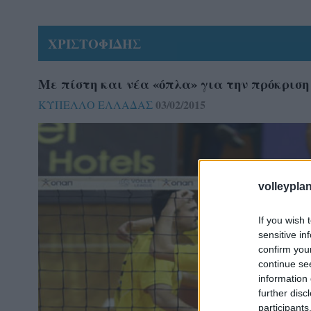
ΧΡΙΣΤΟΦΙΔΗΣ
Με πίστη και νέα «όπλα» για την πρόκριση
03/02/2015
ΚΥΠΕΛΛΟ ΕΛΛΑΔΑΣ
volleyplan
If you wish 
sensitive in
confirm you
continue se
information 
further disc
participants