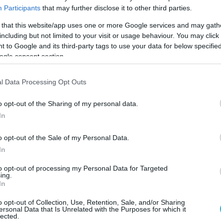
Participants
that may further disclose it to other third parties.
 that this website/app uses one or more Google services and may gath
including but not limited to your visit or usage behaviour. You may click 
 to Google and its third-party tags to use your data for below specifi
ogle consent section.
l Data Processing Opt Outs
o opt-out of the Sharing of my personal data.
In
o opt-out of the Sale of my Personal Data.
In
to opt-out of processing my Personal Data for Targeted
ing.
αμέτρηση με την Παναχαϊκή για την Γ’ φάση του
In
όκριση είναι διάχυτη στην ΑΕΚ, που θα παραταχθ
o opt-out of Collection, Use, Retention, Sale, and/or Sharing
σύνθεσή της, αν και δύο εξ' αυτών φόρεσαν και σ
ersonal Data that Is Unrelated with the Purposes for which it
lected.