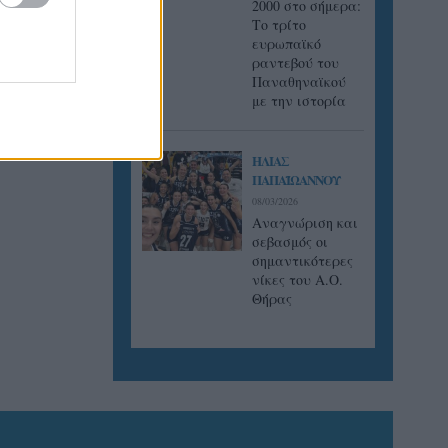
2000 στο σήμερα:
Tο τρίτο
ευρωπαϊκό
ραντεβού του
Παναθηναϊκού
με την ιστορία
ΗΛΙΑΣ
ΠΑΠΑΪΩΑΝΝΟΥ
08/03/2026
Αναγνώριση και
σεβασμός οι
σημαντικότερες
νίκες του Α.Ο.
Θήρας