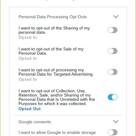
στη Βάρνα της Βουλγαρίας και στο οποίο συμμετέχουν η
third parties.
Βουλγαρία, η Πολωνία, το Πουέρτο Ρίκο και η Δομινικανή
Δημοκρατία.
Please note that this website/app uses one or more Google
Personal Data Processing Opt Outs
services and may gather and store information including but
not limited to your visit or usage behaviour. You may click to
I want to opt-out of the Sharing of my
personal data.
grant or deny consent to Google and its third-party tags to
Opted In
use your data for below specified purposes in below Google
consent section.
I want to opt-out of the Sale of my
Personal Data.
Opted In
I want to opt-out of processing my
Personal Data for Targeted Advertising.
Opted In
I want to opt-out of Collection, Use,
Retention, Sale, and/or Sharing of my
Personal Data that Is Unrelated with the
Purposes for which it was collected.
Opted Out
Google consents
I want to allow Google to enable storage