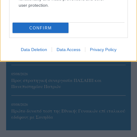
user protection.
06/08/2026
Έτοιμη για… υψηλές πτήσεις η Μπενφίκα του Ψάρρα
με τον «Ιπτάμενο Ολλανδό» Βίλτενμπουργκ
CONFIRM
05/08/2026
Ισόπαλο το πρωτο φιλικό τεστ της Εθνικής στο
Data Deletion
Data Access
Privacy Policy
Ουρμπίνο
05/08/2026
Προς στρατηγική συνεργασία ΠΑΣΑΠΠ και
Πανεπιστημίου Πατρών
05/08/2026
Πρώτο δυνατό τεστ της Εθνικής Γυναικών επί ιταλικού
εδάφους με Σουηδία