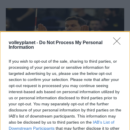
volleyplanet -
Do Not Process My Personal
Information
If you wish to opt-out of the sale, sharing to third parties, or
processing of your personal or sensitive information for
targeted advertising by us, please use the below opt-out
section to confirm your selection. Please note that after your
opt-out request is processed you may continue seeing
interest-based ads based on personal information utilized by
17/06/2016
ΔΙΕΘΝΗ
us or personal information disclosed to third parties prior to
Στο World Grand Prix ο Γεροθόδωρος
your opt-out. You may separately opt-out of the further
disclosure of your personal information by third parties on the
Το Σαββατοκύριακο 18-19 Ιουνίου ο διεθνής διαιτητής
IAB’s list of downstream participants. This information may
θα σφυρίξει αγώνες για το Final-4 του
Νώντας Γεροθόδωρος
also be disclosed by us to third parties on the
IAB’s List of
2ου γκρουπ του World Grand Prix Γυναικών που θα γίνουν
Downstream Participants
that may further disclose it to other