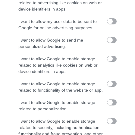
related to advertising like cookies on web or
device identifiers in apps.
I want to allow my user data to be sent to
Google for online advertising purposes.
I want to allow Google to send me
personalized advertising.
I want to allow Google to enable storage
related to analytics like cookies on web or
device identifiers in apps.
ΡΟΗ ΕΙΔΗΣΕΩΝ
I want to allow Google to enable storage
06/08/2026
related to functionality of the website or app.
Το πάλεψε μέχρι τέλους η Εθνική γυναικών κόντρα
στην Ιταλία Β’
I want to allow Google to enable storage
related to personalization.
06/08/2026
I want to allow Google to enable storage
Η FIVB σχεδιάζει να διοργανώσει το Παγκόσμιο
related to security, including authentication
Πρωτάθλημα τον Δεκέμβριο – Αντιδρούν οι σύλλογοι
functionality and fraud prevention, and other