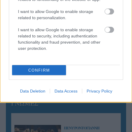
Έτοιμη για… υψηλές πτήσεις η Μπενφίκα του Ψάρρα
με τον «Ιπτάμενο Ολλανδό» Βίλτενμπουργκ
I want to allow Google to enable storage
related to personalization.
05/08/2026
I want to allow Google to enable storage
Ισόπαλο το πρωτο φιλικό τεστ της Εθνικής στο
related to security, including authentication
Ουρμπίνο
functionality and fraud prevention, and other
user protection.
05/08/2026
Προς στρατηγική συνεργασία ΠΑΣΑΠΠ και
Πανεπιστημίου Πατρών
CONFIRM
Data Deletion
Data Access
Privacy Policy
ΓΝΩΜΕΣ
ΠΕΝΥ ΡΟΝΤΟΓΙΑΝΝΗ