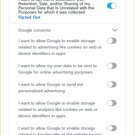
Retention, Sale, and/or Sharing of my
Personal Data that Is Unrelated with the
Purposes for which it was collected.
Opted Out
ΡΟΗ ΕΙΔΗΣΕΩΝ
Google consents
I want to allow Google to enable storage
07/08/2026
«Αντίο» με ήττα για τις διεθνείς μας στο τουρνουά του
related to advertising like cookies on web or
Ουρμπίνο
device identifiers in apps.
I want to allow my user data to be sent to
06/08/2026
Google for online advertising purposes.
Το πάλεψε μέχρι τέλους η Εθνική γυναικών κόντρα
στην Ιταλία Β’
I want to allow Google to send me
personalized advertising.
06/08/2026
I want to allow Google to enable storage
Η FIVB σχεδιάζει να διοργανώσει το Παγκόσμιο
related to analytics like cookies on web or
Πρωτάθλημα τον Δεκέμβριο – Αντιδρούν οι σύλλογοι
device identifiers in apps.
I want to allow Google to enable storage
06/08/2026
related to functionality of the website or app.