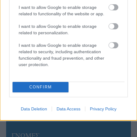
Έτοιμη για… υψηλές πτήσεις η Μπενφίκα του Ψάρρα
με τον «Ιπτάμενο Ολλανδό» Βίλτενμπουργκ
I want to allow Google to enable storage
related to functionality of the website or app.
05/08/2026
I want to allow Google to enable storage
Ισόπαλο το πρωτο φιλικό τεστ της Εθνικής στο
related to personalization.
Ουρμπίνο
I want to allow Google to enable storage
related to security, including authentication
05/08/2026
functionality and fraud prevention, and other
Προς στρατηγική συνεργασία ΠΑΣΑΠΠ και
user protection.
Πανεπιστημίου Πατρών
05/08/2026
CONFIRM
Πρώτο δυνατό τεστ της Εθνικής Γυναικών επί ιταλικού
εδάφους με Σουηδία
Data Deletion
Data Access
Privacy Policy
ΓΝΩΜΕΣ